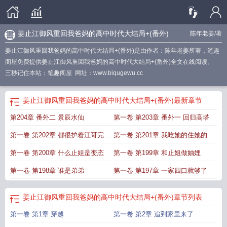
姜止江御风重回我爸妈的高中时代大结局+(番外)
陈年老姜
/著
姜止江御风重回我爸妈的高中时代大结局+(番外)是由作者：陈年老姜所著，笔趣
阁屋免费提供姜止江御风重回我爸妈的高中时代大结局+(番外)全文在线阅读。
三秒记住本站：笔趣阁屋 网址：www.biqugewu.cc
姜止江御风重回我爸妈的高中时代大结局+(番外)
最新章节
第204章 番外二 景辰水仙
第一卷 第203章 番外一 回归高塔
第一卷 第202章 都很护着江哥完结
第一卷 第201章 我吃她的住她的
撒花
第一卷 第200章 什么止姐是变态
第一卷 第199章 和止姐做妯娌
第一卷 第198章 谁是弟弟
第一卷 第197章 一家四口就够了
姜止江御风重回我爸妈的高中时代大结局+(番外)
章节列表
第一卷 第1章 穿越
第一卷 第2章 追到家里来了