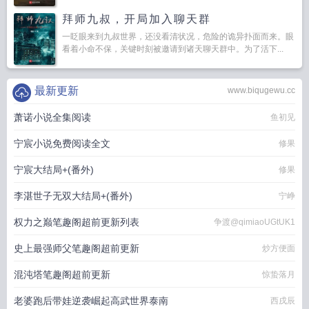
拜师九叔，开局加入聊天群
一眨眼来到九叔世界，还没看清状况，危险的诡异扑面而来。眼
看着小命不保，关键时刻被邀请到诸天聊天群中。为了活下...
最新更新
www.biqugewu.cc
萧诺小说全集阅读
鱼初见
宁宸小说免费阅读全文
修果
宁宸大结局+(番外)
修果
李湛世子无双大结局+(番外)
宁峥
权力之巅笔趣阁超前更新列表
争渡@qimiaoUGtUK1
史上最强师父笔趣阁超前更新
炒方便面
混沌塔笔趣阁超前更新
惊蛰落月
老婆跑后带娃逆袭崛起高武世界泰南
西戌辰