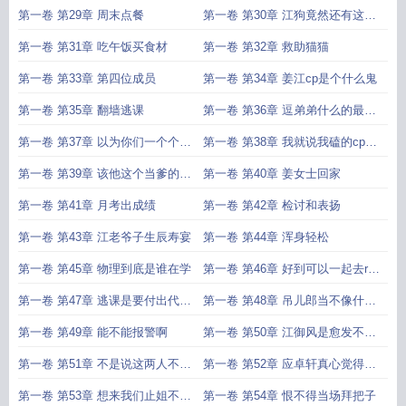
第一卷 第29章 周末点餐
第一卷 第30章 江狗竟然还有这样
的一面
第一卷 第31章 吃午饭买食材
第一卷 第32章 救助猫猫
第一卷 第33章 第四位成员
第一卷 第34章 姜江cp是个什么鬼
第一卷 第35章 翻墙逃课
第一卷 第36章 逗弟弟什么的最好
玩了
第一卷 第37章 以为你们一个个都
第一卷 第38章 我就说我磕的cp是
是姜止啊
真的
第一卷 第39章 该他这个当爹的出
第一卷 第40章 姜女士回家
场了
第一卷 第41章 月考出成绩
第一卷 第42章 检讨和表扬
第一卷 第43章 江老爷子生辰寿宴
第一卷 第44章 浑身轻松
第一卷 第45章 物理到底是谁在学
第一卷 第46章 好到可以一起去rua
猫了
第一卷 第47章 逃课是要付出代价
第一卷 第48章 吊儿郎当不像什么
的
好东西
第一卷 第49章 能不能报警啊
第一卷 第50章 江御风是愈发不要
脸了
第一卷 第51章 不是说这两人不对
第一卷 第52章 应卓轩真心觉得姜
付吗
景辰喜欢姜止
第一卷 第53章 想来我们止姐不会
第一卷 第54章 恨不得当场拜把子