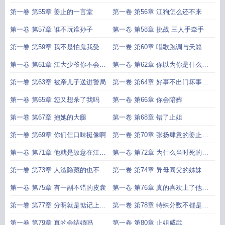
拒绝吧
第一卷 第55章 姜止的一言堂
第一卷 第56章 江狗怎么还不来
第一卷 第57章 谁不玩谁孙子
第一卷 第58章 挑战 三人手牵手
第一卷 第59章 我不是怕鬼我受不
第一卷 第60章 唱歌跑调与天籁
了黑
第一卷 第61章 江大少爷你不会玩
第一卷 第62章 你以为你是什么好
不起吧
东西吗
第一卷 第63章 被亲儿子送进警局
第一卷 第64章 好事不出门坏事传
千里
第一卷 第65章 您又想杀了我吗
第一卷 第66章 你会陪葬
第一卷 第67章 抱她的大腿
第一卷 第68章 错了止姐
第一卷 第69章 你们仨口味挺像啊
第一卷 第70章 张扬肆意的姜止怎
么可能会死
第一卷 第71章 他就是故意在江糖
第一卷 第72章 为什么当时死的不
头上暴扣
是他
第一卷 第73章 人渣隐藏的也不怎
第一卷 第74章 异母同父的姊妹
么样
第一卷 第75章 有一副不错的皮囊
第一卷 第76章 真的喜欢上了他曾
经的死对头了
第一卷 第77章 分明就是惦记上了
第一卷 第78章 特殊分数不都是姜
妈妈
止自己玩出来的
第一卷 第79章 真的会结婚吗
第一卷 第80章 止姐威武