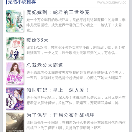
完结小说推荐
www.biqugewu.cc
魔妃嫁到：蛇君的三世眷宠
她一个万众瞩目的歌坛巨星，竟然穿越到这妖魔横生的异世，季
绯儿无语凝噎。成为魔界帝君的三千小妾之一，她认了！夫君
竟...
暖婚33天
宠文1V1双洁，男主高冷强势女主非小白，剧情甜，撩，爽！被
栽赃陷害，一夕之间，辰千暖成为无家可归的人，万念俱...
总裁老公太霸道
关于总裁老公太霸道被男友劈腿的苏青在酒吧随便抓了个男人，
一夜后，发现对方竟然是个超级帅哥，心慌之下她大大嘲讽了...
倾世狂妃：皇上，深入爱！
关于倾世狂妃皇上，深入爱！李婉清自从进宫后，无时无刻不在
想着怎么算计傅崇，拉他下位。新婚夜，宠妃耀武扬威，她...
为了保研：开局公布作战机甲
请问白先生一个问题，当初您为什么要选择公布超越时代性的作
战机甲？为了保研！啊，只是为了保研吗？那不...