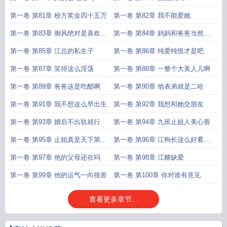
第一卷 第81章 校方奖金四十五万
第一卷 第82章 我不能爱她
第一卷 第83章 御风绝对是喜欢姜
第一卷 第84章 妈妈和爸爸当然是
止的
最配的了
第一卷 第85章 江总的私生子
第一卷 第86章 纯爱纯恨才是吧
第一卷 第87章 笑得这么淫荡
第一卷 第88章 一整个大美人儿啊
第一卷 第89章 爸爸这是吃醋啊
第一卷 第90章 他表弟就是二哈
第一卷 第91章 我不想这么早出生
第一卷 第92章 我想和她交朋友
第一卷 第93章 婚后不出轨就行
第一卷 第94章 九班止姐人美心善
第一卷 第95章 止姐真是天下第一
第一卷 第96章 江狗长这么好看干
好妈妈
嘛
第一卷 第97章 他的父母还在吗
第一卷 第98章 江糖缺爱
第一卷 第99章 他的运气一向很差
第一卷 第100章 你对谁有意见
查看更多章节...