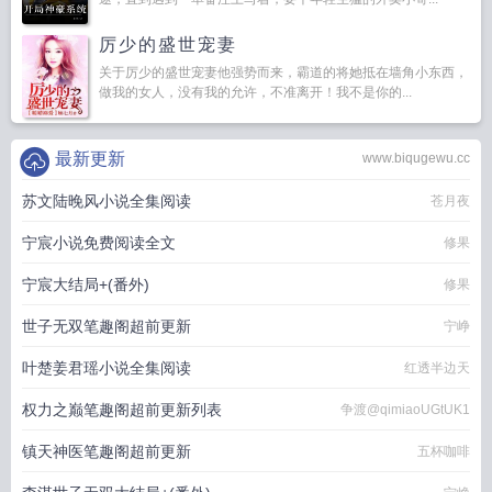
厉少的盛世宠妻
关于厉少的盛世宠妻他强势而来，霸道的将她抵在墙角小东西，
做我的女人，没有我的允许，不准离开！我不是你的...
最新更新
www.biqugewu.cc
苏文陆晚风小说全集阅读
苍月夜
宁宸小说免费阅读全文
修果
宁宸大结局+(番外)
修果
世子无双笔趣阁超前更新
宁峥
叶楚姜君瑶小说全集阅读
红透半边天
权力之巅笔趣阁超前更新列表
争渡@qimiaoUGtUK1
镇天神医笔趣阁超前更新
五杯咖啡