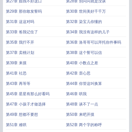
第27章 姐我不好这口
第28章 别问问就是没谈
第29章 那你敢发誓吗
第30章 世间美好千千万
第31章 这这对吗
第32章 染宝儿你懂的
第33章 爸我记住了
第34章 我没有这样的儿子
第35章 我拧不开
第36章 洛哥哥可以拜托你件事吗
第37章 卖桃计划
第38章 这个誓可以信
第39章 来摸
第40章 小数点之差
第41章 社恐
第42章 歪心思
第43章 再等等
第44章 你管这叫换算
第45章 星星有那么好看吗
第46章 哄我
第47章 小孩子才做选择
第48章 谈不了一点
第49章 想都不要想
第50章 来吧开摸
第51章 难哄
第52章 两个字的称呼