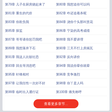
第79章 儿子在厨房烧起来了
第80章 我想追你可以吗
第81章 重生的代价
第82章 咋还追着杀呢
第83章 你欺负我
第84章 浇你个头那叫赏花
第85章 探监
第86章 宁染的高考成绩
第87章 哥哥请你惩罚我吧
第88章 我不爱讲理
第89章 我想落井下石
第90章 三天不打上房揭瓦
第91章 我这人比较社恐
第92章 反向讲价
第93章 回去等消息吧
第94章 我说你晕你就晕
第95章 针锋相对
第96章 竞争激烈
第97章 让我任性一次好不好
第98章 你丫是人吗
第99章 临时出入通行证
第100章 痛失称呼
查看更多章节...