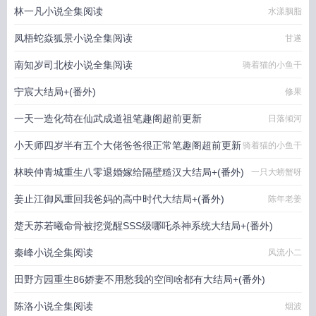
林一凡小说全集阅读
水漾胭脂
凤梧蛇焱狐景小说全集阅读
甘遂
南知岁司北桉小说全集阅读
骑着猫的小鱼干
宁宸大结局+(番外)
修果
一天一造化苟在仙武成道祖笔趣阁超前更新
日落倾河
小天师四岁半有五个大佬爸爸很正常笔趣阁超前更新
骑着猫的小鱼干
林映仲青城重生八零退婚嫁给隔壁糙汉大结局+(番外)
一只大螃蟹呀
姜止江御风重回我爸妈的高中时代大结局+(番外)
陈年老姜
楚天苏若曦命骨被挖觉醒SSS级哪吒杀神系统大结局+(番外)
秦峰小说全集阅读
贪睡的虫儿
风流小二
田野方园重生86娇妻不用愁我的空间啥都有大结局+(番外)
陈洛小说全集阅读
一码归一码
烟波