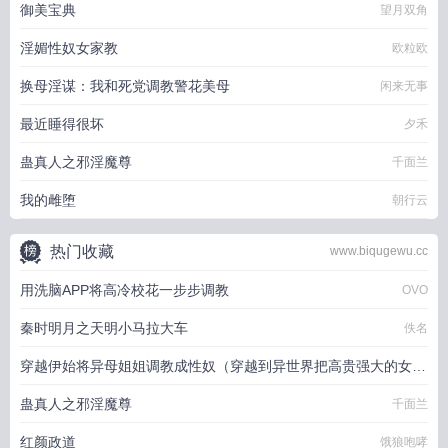
御美宝典
望月双角
淫媚性奴女家教
欧粒欧
换母淫谋：我和死党调教警花美母
闲来无事
最近睡得很坏
夕禾
蛊真人之邪淫魔尊
千面兰
我的雌堕
朝行云
热门收藏
www.biqugewu.cc
用洗脑APP将高冷校花一步步调教
OVO
秦时明月之天明小马拉大车
佚名
穿越伊始将异母姐姐调教成性奴（穿越到异世界把高贵强大的女性
征服至胯下）
蛊真人之邪淫魔尊
千面兰
dark
红颜政道
饿狼咆哮