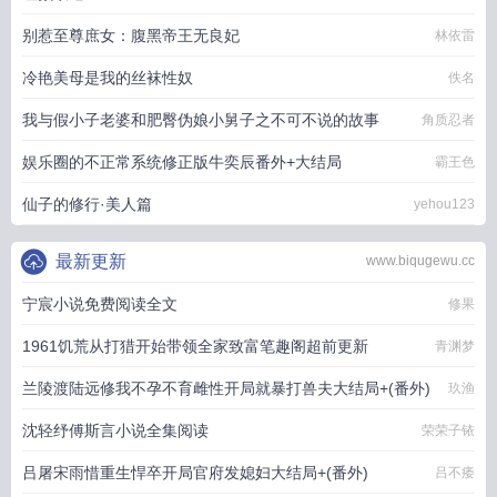
别惹至尊庶女：腹黑帝王无良妃
林依雷
冷艳美母是我的丝袜性奴
佚名
我与假小子老婆和肥臀伪娘小舅子之不可不说的故事
角质忍者
娱乐圈的不正常系统修正版牛奕辰番外+大结局
霸王色
仙子的修行·美人篇
yehou123
最新更新
www.biqugewu.cc
宁宸小说免费阅读全文
修果
1961饥荒从打猎开始带领全家致富笔趣阁超前更新
青渊梦
兰陵渡陆远修我不孕不育雌性开局就暴打兽夫大结局+(番外)
玖渔
沈轻纾傅斯言小说全集阅读
荣荣子铱
吕屠宋雨惜重生悍卒开局官府发媳妇大结局+(番外)
吕不痿