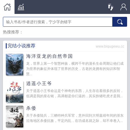
热搜推荐：
完结小说推荐
www.biqugewu.cc
海洋亚龙的自然帝国
龙，世界上第一个智慧种族，横跨千年的漫长生命周期让他们成
为世界的象征并体现了世界的历史，古老的龙拥有的知识和智
慧...
逍遥小王爷
关于逍遥小王爷命运是个神奇的东西，人生存在着很多的反转，
低调是我的座右铭，高调都是你们逼的，其实扮猪吃虎才是我...
杀倭
关于杀倭陆兵，三栖特种兵军官，意外回到大明嘉靖年间的浙东
沿海地区杀倭抗敌，平定内乱，在功成名就之际，却不幸卷入...