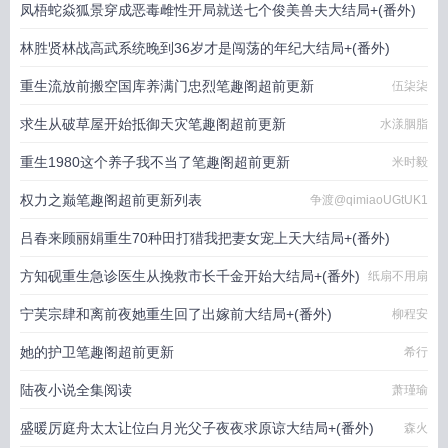
凤梧蛇焱狐景穿成恶毒雌性开局就送七个俊美兽夫大结局+(番外)
林胜贤林战高武系统晚到36岁才是闯荡的年纪大结局+(番外)
甘遂
重生流放前搬空国库养满门忠烈笔趣阁超前更新
十指炫舞
伍柒柒
求生从破草屋开始抵御天灾笔趣阁超前更新
水漾胭脂
重生1980这个养子我不当了笔趣阁超前更新
米时毅
权力之巅笔趣阁超前更新列表
争渡@qimiaoUGtUK1
吕春来顾丽娟重生70种田打猎我把妻女宠上天大结局+(番外)
方知砚重生急诊医生从挽救市长千金开始大结局+(番外)
纸扇不用扇
lucky爹
宁芙宗肆和离前夜她重生回了出嫁前大结局+(番外)
柳程安
她的护卫笔趣阁超前更新
希行
陆夜小说全集阅读
萧瑾瑜
盛暖厉庭舟太太让位白月光父子夜夜求原谅大结局+(番外)
森火