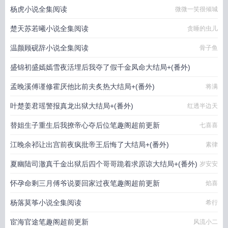
杨虎小说全集阅读
微微一笑很倾城
楚天苏若曦小说全集阅读
贪睡的虫儿
温颜顾砚辞小说全集阅读
骨子鱼
盛锦初盛嫣嫣雪夜活埋后我夺了假千金凤命大结局+(番外)
孟晚溪傅谨修霍厌他比前夫炙热大结局+(番外)
柠檬小丸子
将满
叶楚姜君瑶警报真龙出狱大结局+(番外)
红透半边天
替姐生子重生后我撩帝心夺后位笔趣阁超前更新
七喜喜
江晚余祁让出宫前夜疯批帝王后悔了大结局+(番外)
素律
夏幽陆司澈真千金出狱后四个哥哥跪着求原谅大结局+(番外)
岁安安
怀孕命剩三月傅爷说要回家过夜笔趣阁超前更新
焰喜
杨落莫筝小说全集阅读
希行
宦海官途笔趣阁超前更新
风流小二