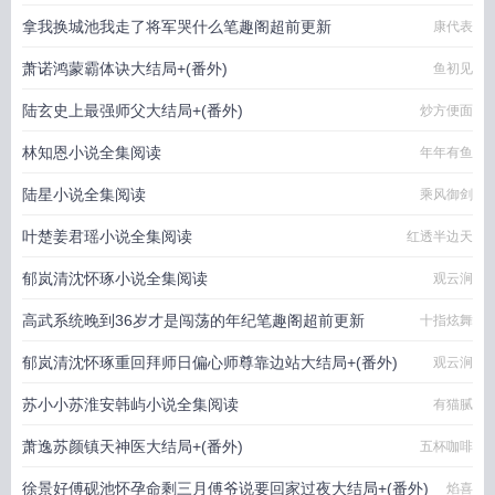
拿我换城池我走了将军哭什么笔趣阁超前更新
康代表
萧诺鸿蒙霸体诀大结局+(番外)
鱼初见
陆玄史上最强师父大结局+(番外)
炒方便面
林知恩小说全集阅读
年年有鱼
陆星小说全集阅读
乘风御剑
叶楚姜君瑶小说全集阅读
红透半边天
郁岚清沈怀琢小说全集阅读
观云涧
高武系统晚到36岁才是闯荡的年纪笔趣阁超前更新
十指炫舞
郁岚清沈怀琢重回拜师日偏心师尊靠边站大结局+(番外)
观云涧
苏小小苏淮安韩屿小说全集阅读
有猫腻
萧逸苏颜镇天神医大结局+(番外)
五杯咖啡
徐景好傅砚池怀孕命剩三月傅爷说要回家过夜大结局+(番外)
焰喜