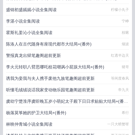
盛锦初盛嫣嫣小说全集阅读
柠檬小丸子
李湛小说全集阅读
宁峥
霍斯礼姜沁小说全集阅读
枝啾
陈洛人在古代随身有座现代都市大结局+(番外)
烟波
警报真龙出狱笔趣阁超前更新
红透半边天
李火元转职八臂恶哪吒校花嘲讽小屁孩大结局+(番外)
猪哥
诱我为妾我与夫人携手废他九族笔趣阁超前更新
等闲度春风
听懂毛绒绒说话我家变动物乐园笔趣阁超前更新
帝九天
虞幼宁楚淮序虞听晚五岁小萌妃太子殿下日日求贴贴大结局+(番
外)
杨落莫筝她的护卫大结局+(番外)
幻想鱼
希行
林映仲青城小说全集阅读
一只大螃蟹呀