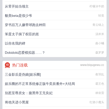
从零开始当领主
柠檬冰牛奶
貌美beta是假少爷
轻觉
穿书后万人嫌带球跑去种田
青云锦上
笨蛋太子揣了权臣的崽
汤米米
以你名我的碑
曲小蛐
Dokidoki恋爱模拟器……？
森罗梦
热门连载
www.biqugewu.cc
三金影后是伪娘[娱乐圈]
夜羽乱
娱乐圈的不正常系统修正版牛奕辰番外+大结局
霸王色
别惹至尊庶女：腹黑帝王无良妃
林依雷
将他关进小黑屋
红烧小魔头