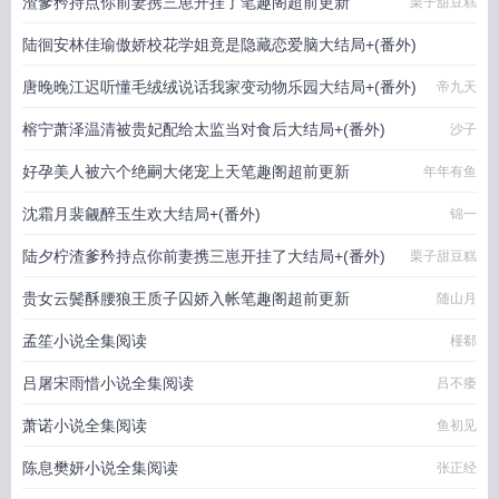
渣爹矜持点你前妻携三崽开挂了笔趣阁超前更新
栗子甜豆糕
陆徊安林佳瑜傲娇校花学姐竟是隐藏恋爱脑大结局+(番外)
唐晚晚江迟听懂毛绒绒说话我家变动物乐园大结局+(番外)
小舟大魔王
帝九天
榕宁萧泽温清被贵妃配给太监当对食后大结局+(番外)
沙子
好孕美人被六个绝嗣大佬宠上天笔趣阁超前更新
年年有鱼
沈霜月裴觎醉玉生欢大结局+(番外)
锦一
陆夕柠渣爹矜持点你前妻携三崽开挂了大结局+(番外)
栗子甜豆糕
贵女云鬓酥腰狼王质子囚娇入帐笔趣阁超前更新
随山月
孟笙小说全集阅读
槿郗
吕屠宋雨惜小说全集阅读
吕不痿
萧诺小说全集阅读
鱼初见
陈息樊妍小说全集阅读
张正经