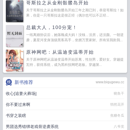
哥斯拉之从金刚骷髅岛开始
关于哥斯拉之从金刚骷髅岛开始三年之期已到，恭迎哥斯拉！如
果，你是一只哥斯拉这是很正经（偶尔也可以不正经...
总裁大人，100分宠！
一纸离婚协议后，她落魄成大妈！没钱，没房，还没颜。一朝逆
袭，夏星河变身顶级黑客高手，坐拥万贯家财。所有笑我欺我...
原神网吧：从温迪变温蒂开始
关于原神网吧从温迪变温蒂开始苏离，性别男，爱好女。穿越提
瓦特，获得系统，成为黑科技网吧老板。穿越第...
新书推荐
www.biqugewu.cc
收心[追妻火葬场]
晓鱼干
你不要过来啊
悄然花开
书穿之装瞎
焦糖冬瓜
男团选秀错绑老戏骨逆袭系统
八爷党