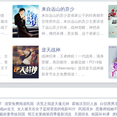
来自远山的弃少
的债
来自远山的弃少是谁家公子的经典都市
了最佳
言情类作品，来自远山的弃少主要讲述
扑成了
了远山弃少归来，战神觉醒，神挡杀
司一个
神，佛挡杀佛，美女额，这个谁家公子
亿，你
最新鼎力大作，年度必看都市言情。
沁修长
PO18脸红心跳（18wenhvip）提供来
逆天战神
她口中
自远山的弃少最新章节全文免费阅
大。古
战神归来，王者睥睨！一代战将，满身
道这个
读！。...
界。青
荣耀，再回都市，纵横花都！PO18脸
假，可
，天下
红心跳（18wenwvip）提供逆天战神最
么？你
宝，赌
新章节全文免费阅读！。...
债务，
不，你
演们还
统故事
界的观
节
清荣免费阅读民国
洪荒之我是天蓬元帅
霍格沃茨巨人族
白切黑男主
激，也
成po女主
女人被关在女子监狱里面的电影叫什
民国清乡
恶毒师姐她不
！如果
裁前妻带娃回国
萌王史莱姆第四季最新消息
天团排名
校园补补课
虎