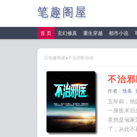
笔趣阁屋
首 页
玄幻修真
重生穿越
都市小说
笔趣阁屋
>
不治邪医动画
不治邪
作者：
佚名
五年前，他
一身医术归
竟然是倾家
了，从此不