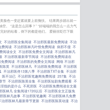
多又猛
想看室友穿
长夜过后
忽如一夜
你心
武道人仙
神医
乐美脸色一变赶紧就要上前搀扶。 结果两步踏出就一
问仙证道
顾总，太
。 “这是怎么回事？” “好端端的我怎么一点力气
逍遥小术士
抄家
旧完好的站着，倒下的都是他们。 爱丽丝眨巴下眼
全文
不治邪医全集阅读
不治邪医最新免费阅读
不治
免费阅读
不治邪医林凡叶惜免费阅读
病邪不侵
不
免费阅读全文
不治邪医免费全文阅读
不治邪医林凡
阅读
不治邪医最新章节阅读
不治邪医免费阅读在
惜免费阅读
不治邪医的免费全文阅读
网络 不治邪
医陈英
不治邪医林凡
不治邪医免费阅读
不治邪医
孤
不治邪医佟13第八季
不治邪医TXT全集
不治邪
读
医不治已
不治邪医笔趣阁免费阅读
257集
不治
录章节
不治邪医陈英全集
不治邪医短剧免费观看
不
邪淫指的是什么
不死邪医
不治邪医免费阅读全文最
邪医林凡 全集阅读1720以后
不治邪医全文正版免
治邪医林凡故事
不治邪医笔趣阁
不治邪医林凡免费
不治邪医林凡最新章节更新
不治邪医陈英动漫
不治