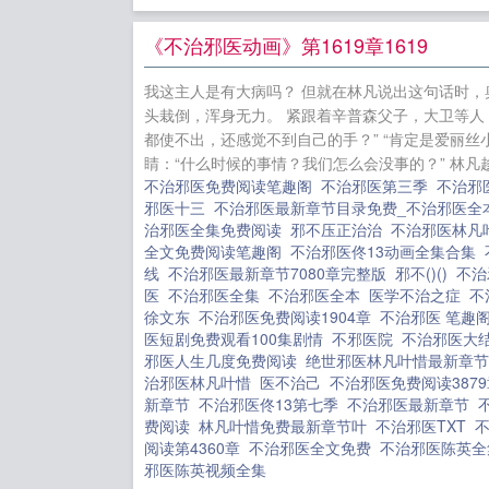
裙子有什么
《不治邪医动画》第1619章1619
春色来
在
我这主人是有大病吗？ 但就在林凡说出这句话时，
傻妃狠嚣张
头栽倒，浑身无力。 紧跟着辛普森父子，大卫等人
太又去男科
都使不出，还感觉不到自己的手？” “肯定是爱丽
睛：“什么时候的事情？我们怎么会没事的？” 林凡趁.
流放后，我
不治邪医免费阅读笔趣阁
不治邪医第三季
不治邪
邪医十三
不治邪医最新章节目录免费_不治邪医全
治邪医全集免费阅读
邪不压正治治
不治邪医林凡
全文免费阅读笔趣阁
不治邪医佟13动画全集合集
线
不治邪医最新章节7080章完整版
邪不()()
不治
医
不治邪医全集
不治邪医全本
医学不治之症
不
徐文东
不治邪医免费阅读1904章
不治邪医 笔趣
医短剧免费观看100集剧情
不邪医院
不治邪医大
邪医人生几度免费阅读
绝世邪医林凡叶惜最新章
治邪医林凡叶惜
医不治己
不治邪医免费阅读387
新章节
不治邪医佟13第七季
不治邪医最新章节
费阅读
林凡叶惜免费最新章节叶
不治邪医TXT
阅读第4360章
不治邪医全文免费
不治邪医陈英
邪医陈英视频全集