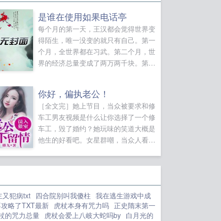
是谁在使用如果电话亭
每个月的第一天，王汉都会觉得世界变
得陌生，唯一没变的就只有自己。第一
个月，全世界都在习武。第二个月，世
界的经济总量变成了两万两千块。第三
个月，世界进入未来。第四个月，外星
人入侵。第五个月，地球在入侵外星。
你好，偏执老公！
第六个月，灵气复苏。如果您喜欢是谁
［全文完］她上节目，当众被要求和修
在使用如果电话亭，别忘记分享给朋
车工男友视频是什么让你选择了一个修
友...
车工，毁了婚约？她玩味的笑道大概是
他生的好看吧。女星群嘲，当众人看见
视频里男人时，傻眼了s市第一财阀集
团的继承人，叱咤风云的太子爷竟然就
是她的修车工！？传闻他清心寡欲，低
调薄凉，又有传闻他身有隐疾，体弱多
又犯病txt
四合院别叫我傻柱
我在逃生游戏中成
病。她他的确是有病，一日不见就得相
攻略了TXT最新
虎杖本身有咒力吗
正史隋末第一
思病。面对他人横刀夺爱，他淡漠讽刺
杖的咒力总量
虎杖会爱上八岐大蛇吗by
白月光的
被狮子保护过的女人，不会再爱上野