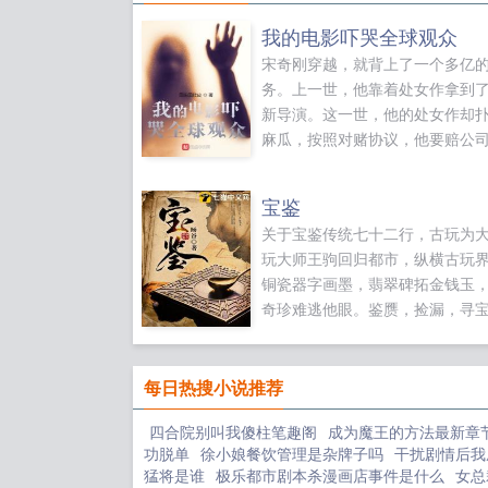
我的电影吓哭全球观众
宋奇刚穿越，就背上了一个多亿
务。上一世，他靠着处女作拿到
新导演。这一世，他的处女作却
麻瓜，按照对赌协议，他要赔公
多亿。一个星期就亏了我一个多
信不信我割了你的腰子抵债？安
宝鉴
的黑丝长腿美得惊心动魄，但从
关于宝鉴传统七十二行，古玩为
说出的话，却如同恶魔。宋奇知
玩大师王驹回归都市，纵横古玩
女人只是在说气话，但割腰子是
铜瓷器字画墨，翡翠碑拓金钱玉
他的对赌协议却是真的。能肉偿
奇珍难逃他眼。鉴赝，捡漏，寻
做梦呢？为了偿还这一个多亿的
石，玩转都市...
宋奇只能厚着脸皮提议安总，要
再借我一千万？在这个恐怖片导
每日热搜小说推荐
在拍着书生狐仙，山村野鬼的传
时，宋奇用一部大白鲨，让全世
四合院别叫我傻柱笔趣阁
成为魔王的方法最新章
众都体会到了肾上腺素爆棚的刺
功脱单
徐小娘餐饮管理是杂牌子吗
干扰剧情后我
开启了他恐怖片教父的辉煌生涯
猛将是谁
极乐都市剧本杀漫画店事件是什么
女总