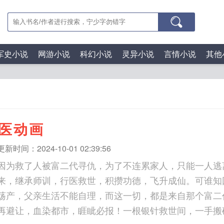
军史小说
网游小说
科幻小说
灵异小说
言情小说
其他
医动画
更新时间：2024-10-01 02:39:56
因为救了人被富二代寻仇，为了不连累家人，只能一人逃
来，继承师训，行医救世，积攒功德，飞升成仙。可谁知
荡产，父亲生活不能自理，而这一切，都是来自那个富二
再避让，血染都市，睚眦必报！一根银针救世间，一手搬