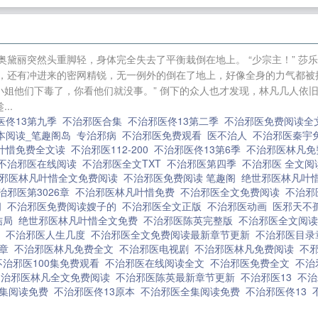
是这座城市的主宰！ 不治邪医
姐姐破案好凶[九零刑侦]
我的真元又
错？
进化乐园，您就是天灾？
这个亡灵法师太光明了
年代文里扮演锦鲤福气包
快穿系统我的宿主是仇敌
漫入
奥黛丽突然头重脚轻，身体完全失去了平衡栽倒在地上。 “少宗主！” 莎
一个方法，让父皇对我刮目相看
地底世界的恐怖游戏
，还有冲进来的密网精锐，无一例外的倒在了地上，好像全身的力气都被抽空
给你挂号了
百里无忧凄凄凉
长生：从剥夺万物天赋开始
丝小姐他们下毒了，你看他们就没事。” 倒下的众人也才发现，林凡几人依
..
搬空国库抵抗战乱
医佟13第九季
不治邪医合集
不治邪医佟13第二季
不治邪医免费阅读
本阅读_笔趣阁岛
专治邪病
不治邪医免费观看
医不治人
不治邪医秦宇
叶惜免费全文读
不治邪医112-200
不治邪医佟13第6季
不治邪医林凡
不治邪医在线阅读
不治邪医全文TXT
不治邪医第四季
不治邪医 全文
邪医林凡叶惜全文免费阅读
不治邪医免费阅读 笔趣阁
绝世邪医林凡叶
治邪医第3026章
不治邪医林凡叶惜免费
不治邪医全文免费阅读
不治邪
阁
不治邪医免费阅读嫂子的
不治邪医全文正版
不治邪医动画
医邪天不
结局
绝世邪医林凡叶惜全文免费
不治邪医陈英完整版
不治邪医全文阅
节
不治邪医人生几度
不治邪医全文免费阅读最新章节更新
不治邪医目
9章
不治邪医林凡免费全文
不治邪医电视剧
不治邪医林凡免费阅读
不
不治邪医100集免费观看
不治邪医在线阅读全文
不治邪医免费全文
不治
不治邪医林凡全文免费阅读
不治邪医陈英最新章节更新
不治邪医13
不
全集阅读免费
不治邪医佟13原本
不治邪医全集阅读免费
不治邪医佟13