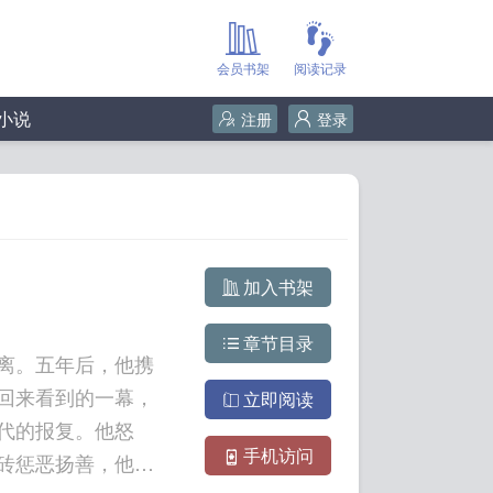
会员书架
阅读记录
小说
注册
登录
加入书架
章节目录
离。五年后，他携
回来看到的一幕，
立即阅读
代的报复。他怒
手机访问
砖惩恶扬善，他就