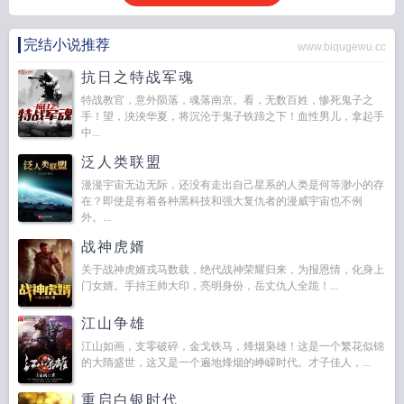
完结小说推荐
www.biqugewu.cc
抗日之特战军魂
特战教官，意外陨落，魂落南京。看，无数百姓，惨死鬼子之
手！望，泱泱华夏，将沉沦于鬼子铁蹄之下！血性男儿，拿起手
中...
泛人类联盟
漫漫宇宙无边无际，还没有走出自己星系的人类是何等渺小的存
在？即使是有着各种黑科技和强大复仇者的漫威宇宙也不例
外。...
战神虎婿
关于战神虎婿戎马数载，绝代战神荣耀归来，为报恩情，化身上
门女婿。手持王帅大印，亮明身份，岳丈仇人全跪！...
江山争雄
江山如画，支零破碎，金戈铁马，烽烟枭雄！这是一个繁花似锦
的大隋盛世，这又是一个遍地烽烟的峥嵘时代。才子佳人，...
重启白银时代