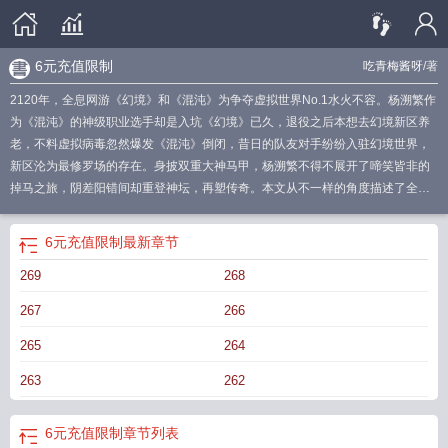
6元充值限制
吃青梅酱呀
/著
2120年，全息网游《幻境》和《混沌》为争夺虚拟世界No.1水火不容。杨溯繁作
为《混沌》的神级职业选手却是入坑《幻境》已久，退役之后本想去幻境新区养
老，不料虚拟病毒忽然爆发《混沌》倒闭，昔日的队友对手纷纷入驻幻境世界，
新区沦为最修罗场的存在。身披双重大神马甲，杨溯繁不得不展开了啼笑皆非的
掉马之旅，阴差阳错间却重登神坛，再塑传奇。本文从不一样的角度描述了全新
的网游故事，主角双重世界的大神身份更是看点十足。作者笔调诙谐幽默，行文
轻松风趣，剧情跌宕起伏，独特的背景设定下众多风格各异的神级玩家，更是构
6元充值限制
最新章节
成了一个完整立体的全息世界，让人欲罢不能。…
只充六元钱
最多充六元[全息
269
268
267
266
265
264
263
262
6元充值限制
章节列表