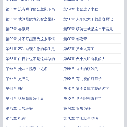
第53章 没有哄你的公主殿下高兴
第54章 老鼠进了米缸
又来找我出谋划策吗
第55章 就算是疲惫的智之星那也
第56章 人年纪大了就是容易记性
是智之星
不好
第57章 会赢吗
第58章 萌骑士就是这个宇宙最令
人讨厌的生物
第59章 才不可能因为这点事情吃
第60章 都没背
醋
第61章 不知道现在您的学生是否
第62章 黄金太亮了
比您当年表现得要好
第63章 白日梦也不是这样做的
第64章 做个文明有礼的人
第65章 她从不愧奈亚之名
第66章 香香的软软的
第67章 更年期
第68章 有礼貌的好孩子
第69章 师生
第70章 请不要喊出我的名字
第71章 这里是魔法世界
第72章 学会吧别真挂了
第73章 天气正好
第74章 狼狈为奸
第75章 机密
第76章 学长就是聪明