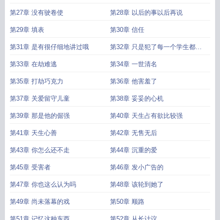
吧
第27章 没有驶卷使
第28章 以后的事以后再说
第29章 填表
第30章 信任
第31章 是有很仔细地讲过哦
第32章 只是犯了每一个学生都会
犯的错误
第33章 在劫难逃
第34章 一世清名
第35章 打劫巧克力
第36章 他害羞了
第37章 关爱留守儿童
第38章 妥妥的心机
第39章 那是他的倔强
第40章 天生占有欲比较强
第41章 天生心善
第42章 无售无后
第43章 你怎么还不走
第44章 沉重的爱
第45章 受害者
第46章 发小广告的
第47章 你也这么认为吗
第48章 该轮到她了
第49章 尚未落幕的戏
第50章 顺路
第51章 记忆这种东西
第52章 从长计议