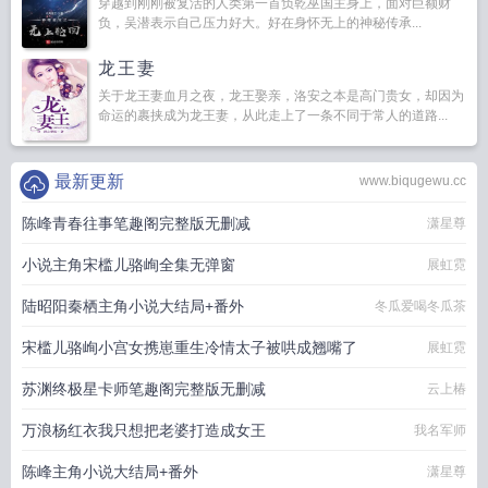
穿越到刚刚被复活的人类第一首负乾巫国主身上，面对巨额财
负，吴潜表示自己压力好大。好在身怀无上的神秘传承...
龙王妻
关于龙王妻血月之夜，龙王娶亲，洛安之本是高门贵女，却因为
命运的裹挟成为龙王妻，从此走上了一条不同于常人的道路...
最新更新
www.biqugewu.cc
陈峰青春往事笔趣阁完整版无删减
潇星尊
小说主角宋槛儿骆峋全集无弹窗
展虹霓
陆昭阳秦栖主角小说大结局+番外
冬瓜爱喝冬瓜茶
宋槛儿骆峋小宫女携崽重生冷情太子被哄成翘嘴了
展虹霓
苏渊终极星卡师笔趣阁完整版无删减
云上椿
万浪杨红衣我只想把老婆打造成女王
我名军师
陈峰主角小说大结局+番外
潇星尊