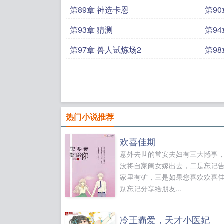
第89章 神选卡恩
第9
第93章 猜测
第94
第97章 兽人试炼场2
第9
热门小说推荐
欢喜佳期
意外去世的常安夫妇有三大憾事
没将自家闺女嫁出去，二是忘记
家里有矿，三是如果您喜欢欢喜
别忘记分享给朋友...
冷王霸爱，天才小医妃