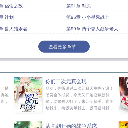
0章 宿命之敌
第91章 对决
章 计划
第95章 小小星际战士
8章 兽人猎杀者
第99章 两个兽人战争老大
查看更多章节...
你们二次元真会玩
，一是
朋友，你听说过二次元聊天室吗？滚！
告诉她
汤昊全体成员，今天又开始召幕新群
佳期，
员，结果被人打了，来几个帮手。晓美
焰我来。御坂美琴我去。坂田银时我也
来。斯卡哈1八云紫2桐人3基拉大和4
夏娜5初号机6瞬间刷屏99爱得蒙伯爵
从亮剑开始的战争系统
敢欺负我们的群宠，干他娘的！一方通