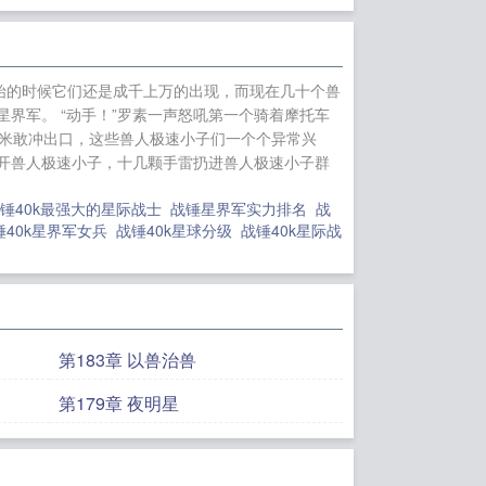
穿越一拳的我靠抽卡
人之人形宝可梦
重
系统不正经，逼我
始的时候它们还是成千上万的出现，而现在几十个兽
人求别停
四旬老太
界军。 “动手！”罗素一声怒吼第一个骑着摩托车
决
星辰恋歌！
重
虾米敢冲出口，这些兽人极速小子们一个个异常兴
开兽人极速小子，十几颗手雷扔进兽人极速小子群
采来一朵破碎的
锤40k最强大的星际战士
战锤星界军实力排名
战
锤40k星界军女兵
战锤40k星球分级
战锤40k星际战
第183章 以兽治兽
第179章 夜明星