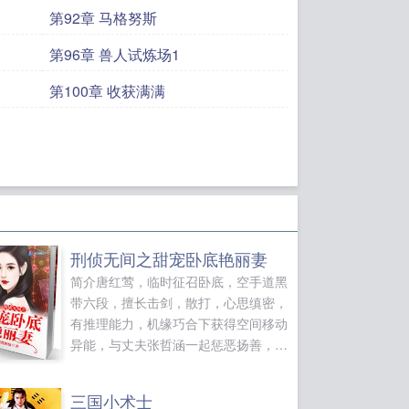
第92章 马格努斯
第96章 兽人试炼场1
第100章 收获满满
刑侦无间之甜宠卧底艳丽妻
简介唐红莺，临时征召卧底，空手道黑
带六段，擅长击剑，散打，心思缜密，
有推理能力，机缘巧合下获得空间移动
异能，与丈夫张哲涵一起惩恶扬善，匡
扶正义。张哲涵，发展线人，空手道黑
带七段，擅长截拳道，散打，商界奇
三国小术士
才，为爱走正道，与妻子唐红莺联手，