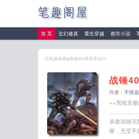
笔趣阁屋
首 页
玄幻修真
重生穿越
都市小说
笔趣阁屋
>
战锤40k星界军战力
战锤4
作者：
不惧远
++黑暗至
……………
杀敌就能无
摧，无坚不