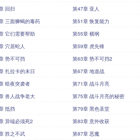
章 回归
第47章 亚人
0章 三面狮蝎的毒药
第51章 恢复能力
4章 它们需要帮助
第55章 横纲
8章 穴居蛇人
第59章 虎先锋
2章 势不可挡
第63章 势不可挡2
6章 扎拉卡的末日
第67章 地道战
0章 暗夜突袭者
第71章 战斗月亮
4章 兽人战争老大
第75章 战斗月亮的秘密
章 抵挡
第79章 黑色圣堂
2章 异端必须死2
第83章 意外收获
6章 胜之不武
第87章 恶魔