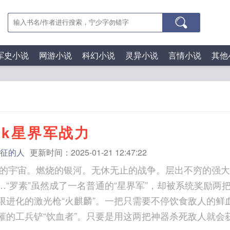
军史小说
网游小说
科幻小说
灵异小说
言情小说
其他
0k星界军战力
征的人
更新时间：2025-01-21 12:47:22
极的宇宙。燃烧的银河。无休无止的战争。层出不穷的强
…“罗素”虽然成了一名普通的“星界军”，却被系统奖励两
限进化的激光枪“火麒麟”。一把只需要不停饮食敌人的鲜
摧的工兵铲“饮血者”。只要是用这两把神器杀死敌人就会