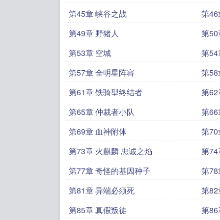
第45章 峡谷之战
第46
第49章 野猪人
第5
第53章 空城
第5
第57章 全明星阵容
第5
第61章 铁骑型终结者
第6
第65章 仲裁者小队
第6
第69章 血神附体
第7
第73章 火麒麟 忠诚之焰
第7
第77章 奇怪的基因种子
第78
第81章 异端必须死
第8
第85章 真假叛徒
第8