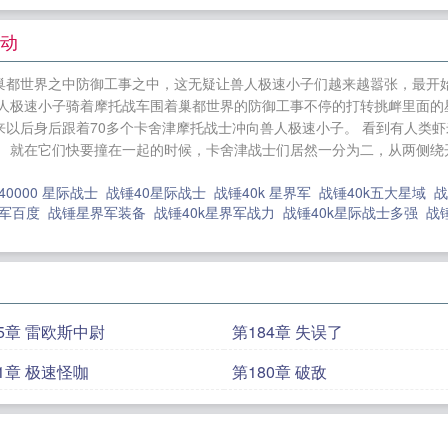
励。……... 战锤40K最强星界军
阎王抓错人，将军弃妇重生玩嗨天
修仙者下山，镇压世间一切敌
修真神探
火影：开局真新
行动
一奸臣他为我折了腰
冰封末世：打造山中末日堡垒
神豪
巢都世界之中防御工事之中，这无疑让兽人极速小子们越来越嚣张，最开
烧在战火纷飞时
忆归寒
军旅双星
我刷的视频通古代，古
人极速小子骑着摩托战车围着巢都世界的防御工事不停的打转挑衅里面的星
我精神不正常
爬塔游戏，我却要从上往下爬？
我修混沌
以后身后跟着70多个卡舍津摩托战士冲向兽人极速小子。 看到有人类
。 就在它们快要撞在一起的时候，卡舍津战士们居然一分为二，从两侧绕
我浴火重生
那一抹淡淡的花香
重生复仇：裴少的心尖宠
40000 星际战士
战锤40星际战士
战锤40k 星界军
战锤40k五大星域
战
界军百度
战锤星界军装备
战锤40k星界军战力
战锤40k星际战士多强
战
85章 雷欧斯中尉
第184章 失误了
81章 极速怪咖
第180章 破敌