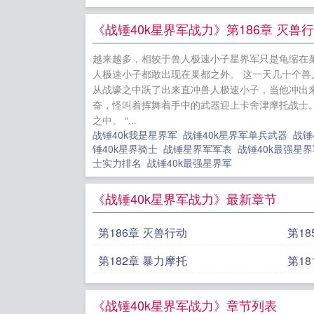
维持生活
《战锤40k星界军战力》第186章 灭兽
生嫡嫁，第
越来越多，相较于兽人极速小子星界军只是龟缩在
成枪王
燃
人极速小子都敢出现在巢都之外。 这一天几十个兽
守国门：对
从战壕之中跃了出来直冲兽人极速小子，当他冲出来
奋，怪叫着挥舞着手中的武器迎上卡舍津摩托战士
回七零年代
之中。 “...
云
战锤40k我是星界军
战锤40k星界军单兵武器
战锤
锤40k星界骑士
战锤星界军军表
战锤40k最强星
士实力排名
战锤40k最强星界军
《战锤40k星界军战力》最新章节
第186章 灭兽行动
第1
第182章 暴力摩托
第1
《战锤40k星界军战力》章节列表