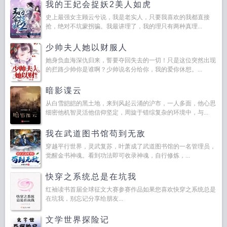
我的王妃会捉妖2美人如虎
史上最强女主顾云兮说，我是老实人，只要我喜欢的我都直接
抢，绝对不坑蒙拐骗。我最讲理了，我的理只有两种真理...
少帅夫人她以财服人
她身负血海深仇归来，誓要夺回失去的一切！只是这位突然出现
的拦路少帅你是谁啊？少帅说名分给你，我的爱你休想。...
暗影谍云
从白雪皑皑的黑土地，来到风起云涌的沪市，一人多面，他心思
细密他机智灵活他信仰坚定，周旋于错综复杂的环境中，与...
我在武道图书馆苟到无敌
穿越平行世界，灵武复苏，叶萧成了武道图书馆的一名管理员，
觉醒金书神魂。看到功法即可收录神魂，自行修炼，...
快穿之系统总是在坑我
红袖读书首届全球征文大赛参赛作品如果您喜欢快穿之系统总是
在坑我，别忘记分享给朋友...
文学世界探险记