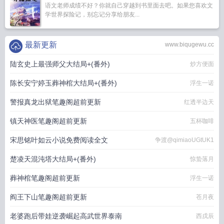
语文老师成绩不好？你就自己穿越到书里面去吧。如果您喜欢文
学世界探险记，别忘记分享给朋友...
最新更新
www.biqugewu.cc
陆玄史上最强师父大结局+(番外)
炒方便面
陈长安宁婷玉葬神棺大结局+(番外)
浮生一诺
警报真龙出狱笔趣阁超前更新
红透半边天
镇天神医笔趣阁超前更新
五杯咖啡
宋思铭叶如云小说免费阅读全文
争渡@qimiaoUGtUK1
楚凌天混沌塔大结局+(番外)
惊蛰落月
葬神棺笔趣阁超前更新
浮生一诺
阎王下山笔趣阁超前更新
苍月夜
老婆跑后带娃逆袭崛起高武世界泰南
西戌辰