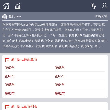
豪门tina
宫燕支
/著
刚熬夜看完同名炮灰的星际abo重生甜宠文，席修然再睁眼就穿书了，正好是原
主宁死不换婚嫁给疯子，即将撞墙惨死的场景。席修然表示：不慌，我记得剧
情，那个半疯的上将时星洲活不过一个月。在主角..
就是我!59
就是我!作者宫燕
支
豪门俏长媳免费阅读
就是我!宫燕支
就是我!txt
豪门俏寡o就是我格格党
豪门
俏寡o就是我 作者宫燕支
就是我!全文阅读
就是我!(宫燕支)
就是我!笔
豪门
tina
就是我!在线阅读
豪门俏长媳潇湘书院
豪门矫情
就是我! 19
就是我!免
费
豪门俏佳人免费观看
就是我!阅读网
就是我!
就是我! 作者 宫燕支
就是
豪门tina
最新章节
我!TXT
就是我!(2)
豪门全文阅读
就是我! 宫燕支
豪门娇宠全文免费阅读
豪门豪
第69节
第68节
门
豪门俏寡o就是我全文免费阅读
豪门俏寡o就是我讲了什么
就是我!晋江
就是
我!全文免费阅读
就是我!类别耽于纯美作者 宫燕支
就是我!_第29节(2/2)_鲤鱼
第67节
第66节
乡
就是我!番外
豪门免费阅读
豪门俏佳人
豪门绝宠俏夫人
豪门俏寡o就是我笔
趣阁
豪门俏寡o就是我免费阅读
第65节
第64节
第63节
第62节
豪门tina
章节列表