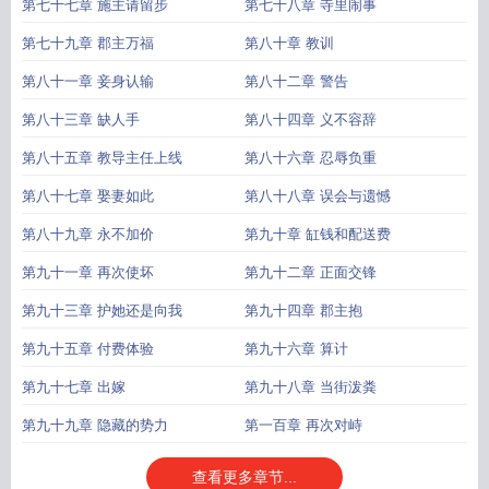
第七十七章 施主请留步
第七十八章 寺里闹事
第七十九章 郡主万福
第八十章 教训
第八十一章 妾身认输
第八十二章 警告
第八十三章 缺人手
第八十四章 义不容辞
第八十五章 教导主任上线
第八十六章 忍辱负重
第八十七章 娶妻如此
第八十八章 误会与遗憾
第八十九章 永不加价
第九十章 缸钱和配送费
第九十一章 再次使坏
第九十二章 正面交锋
第九十三章 护她还是向我
第九十四章 郡主抱
第九十五章 付费体验
第九十六章 算计
第九十七章 出嫁
第九十八章 当街泼粪
第九十九章 隐藏的势力
第一百章 再次对峙
查看更多章节...