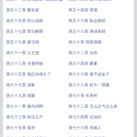
第五十三章 暖冬宴
第五十四章 密谋
第五十五章 郎心似铁
第五十六章 私会被抓
第五十七章 郡主解围
第五十八章 唐绿茶精
第五十九章 紫玉哨
第六十章 双双倒霉
第六十一章 公主抱
第六十二章 合作
第六十三章 夫妻同骑
第六十四章 爹爹
第六十五章 我忍你很久了
第六十六章 看不起女子
第六十七章 道歉
第六十八章 好大一窟窿
第六十九章 相聚
第七十章 长寿村
第七十一章 糖与鸡鸭
第七十二章 怎么出气怎么来
第七十三章 给活儿干
第七十四章 豆油坊
第七十五章 盈利
第七十六章 有缘人