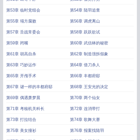
第53章 临时党组会
第54章 陆羽追查
第55章 塌方腐败
第56章 调虎离山
第57章 舌战常委会
第58章 跃跃欲试
第59章 闭嘴
第60章 武信林的秘密
第61章 胡高自杀
第62章 制造强拆假象
第63章 巧妙运作
第64章 借刀杀人
第65章 开颅手术
第66章 丰都府邸
第67章 谜一样的丰都府邸
第68章 王安光的决定
第69章 偶遇萧梦晨
第70章 两个仙女
第71章 考核机关科长
第72章 连消带打
第73章 打拉结合
第74章 歌舞大赛
第75章 美女撞衫
第76章 报案找陆羽