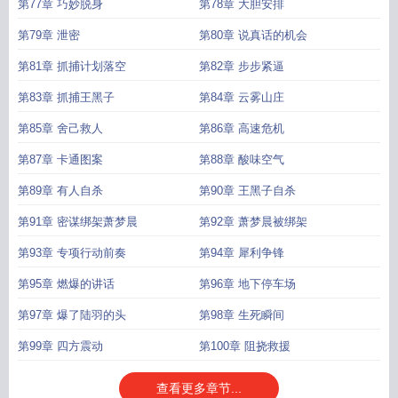
第77章 巧妙脱身
第78章 大胆安排
第79章 泄密
第80章 说真话的机会
第81章 抓捕计划落空
第82章 步步紧逼
第83章 抓捕王黑子
第84章 云雾山庄
第85章 舍己救人
第86章 高速危机
第87章 卡通图案
第88章 酸味空气
第89章 有人自杀
第90章 王黑子自杀
第91章 密谋绑架萧梦晨
第92章 萧梦晨被绑架
第93章 专项行动前奏
第94章 犀利争锋
第95章 燃爆的讲话
第96章 地下停车场
第97章 爆了陆羽的头
第98章 生死瞬间
第99章 四方震动
第100章 阻挠救援
查看更多章节...