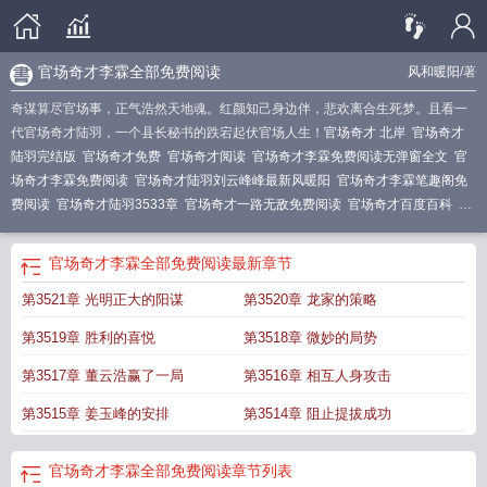
官场奇才李霖全部免费阅读
风和暖阳
/著
奇谋算尽官场事，正气浩然天地魂。红颜知己身边伴，悲欢离合生死梦。且看一
代官场奇才陆羽，一个县长秘书的跌宕起伏官场人生！
官场奇才 北岸
官场奇才
陆羽完结版
官场奇才免费
官场奇才阅读
官场奇才李霖免费阅读无弹窗全文
官
场奇才李霖免费阅读
官场奇才陆羽刘云峰峰最新风暖阳
官场奇才李霖笔趣阁免
费阅读
官场奇才陆羽3533章
官场奇才一路无敌免费阅读
官场奇才百度百科
官
场奇才陆羽刘云峰峰无弹窗口
官场奇才陆羽全文免费阅读
官场奇才笔趣阁陆
羽
官场奇才陆羽刘云峰峰笔趣阁App
官场奇才陆羽免费
官场奇才陆羽正版免费
官场奇才李霖全部免费阅读
最新章节
阅读
官场奇才一路无敌
官场奇才最新章节列表
官场奇才最强大的靠山竟是我自
第3521章 光明正大的阳谋
第3520章 龙家的策略
己
官场奇才最大靠山是自己最新章节
官场奇才杨定全文阅读
官场奇才最大的靠
山是自己的吗
官场奇才李霖全集免费观看
官场奇才中陆羽和谁有孩子
官场奇才
第3519章 胜利的喜悦
第3518章 微妙的局势
李霖最新章节更新内容是什么呢
最强靠山是我自己
官场奇书
官场奇才路北方段
依依无弹窗完整版
官场奇才李霖全部免费阅读
官场奇才免费全文阅读
官场奇才
第3517章 董云浩赢了一局
第3516章 相互人身攻击
有声全集
官场奇才陆羽有几个女人
官场奇才陆羽刘云峰免费阅读
官场奇才李霖
第3515章 姜玉峰的安排
第3514章 阻止提拔成功
全文
官场奇才温纯免费阅读
官场奇才全集
官场奇才李霖全部免费阅读
章节列表