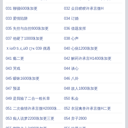
031 聊骚600珠加更
032 众目睽睽许承言微H
033 爱情陷阱
034 订婚
035 失控与自控800珠加更
036 借题发挥
037 他硬了1000珠加更
038 心声
ＸíαΘＳんùΘ ひк 039 偶遇
040 心病1200珠加更
041 瘾二更
042 解药许承言H1400珠加更
043 哭戏
044 谈心
045 暧昧1600珠加更
046 八卦
047 预谋
048 故人1800珠加更
049 是我输了二合一粗长章
050 私会
051 二次偷情许承言微H2000珠加
052 衣冠禽兽许承言微H二更
更
053 痴人说梦2200珠加更三更
054 弃子2800