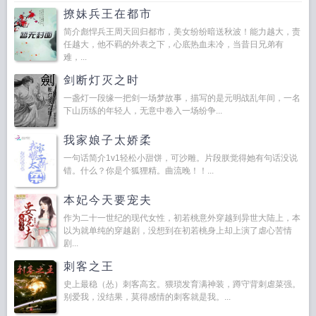
撩妹兵王在都市
简介彪悍兵王周天回归都市，美女纷纷暗送秋波！能力越大，责
任越大，他不羁的外表之下，心底热血未冷，当昔日兄弟有
难，...
剑断灯灭之时
一盏灯一段缘一把剑一场梦故事，描写的是元明战乱年间，一名
下山历练的年轻人，无意中卷入一场纷争...
我家娘子太娇柔
一句话简介1v1轻松小甜饼，可沙雕。片段朕觉得她有句话没说
错。什么？你是个狐狸精。曲流晚！！...
本妃今天要宠夫
作为二十一世纪的现代女性，初若桃意外穿越到异世大陆上，本
以为就单纯的穿越剧，没想到在初若桃身上却上演了虐心苦情
剧...
刺客之王
史上最稳（怂）刺客高玄。猥琐发育满神装，蹲守背刺虐菜强。
别爱我，没结果，莫得感情的刺客就是我。...