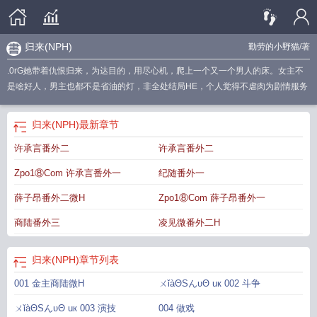
归来(NPH)
勤劳的小野猫
/著
.0rG她带着仇恨归来，为达目的，用尽心机，爬上一个又一个男人的床。女主不
是啥好人，男主也都不是省油的灯，非全处结局HE，个人觉得不虐肉为剧情服务
归来(NPH)
最新章节
许承言番外二
许承言番外二
Zpo1⑧Com 许承言番外一
纪随番外一
薛子昂番外二微H
Zpo1⑧Com 薛子昂番外一
商陆番外三
凌见微番外二H
归来(NPH)
章节列表
001 金主商陆微H
ㄨǐàΘSんυΘ uк 002 斗争
ㄨǐàΘSんυΘ uк 003 演技
004 做戏