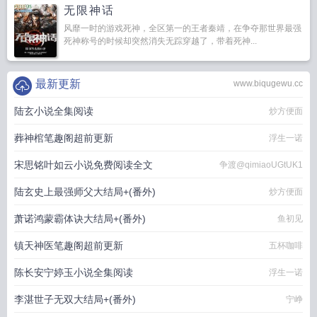
无限神话
风靡一时的游戏死神，全区第一的王者秦靖，在争夺那世界最强
死神称号的时候却突然消失无踪穿越了，带着死神...
最新更新
www.biqugewu.cc
陆玄小说全集阅读
炒方便面
葬神棺笔趣阁超前更新
浮生一诺
宋思铭叶如云小说免费阅读全文
争渡@qimiaoUGtUK1
陆玄史上最强师父大结局+(番外)
炒方便面
萧诺鸿蒙霸体诀大结局+(番外)
鱼初见
镇天神医笔趣阁超前更新
五杯咖啡
陈长安宁婷玉小说全集阅读
浮生一诺
李湛世子无双大结局+(番外)
宁峥