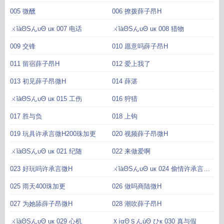
005 微醺
006 撩拨薛子昂H
ㄨǐàΘSんυΘ uк 007 电话
ㄨǐàΘSんυΘ uк 008 猎物
009 交锋
010 愿意吗薛子昂H
011 留宿薛子昂H
012 爱上我了
013 初见薛子昂微H
014 薛湛
ㄨǐàΘSんυΘ uк 015 工伤
016 狩猎
017 胜与负
018 上钩
019 玩具许承言微H200珠加更
020 视频薛子昂微H
ㄨǐàΘSんυΘ uк 021 纪随
022 来做爱啊
023 好玩吗许承言微H
ㄨǐàΘSんυΘ uк 024 偷情许承言微
H
025 雨天400珠加更
026 做吗商陆微H
027 为她舔薛子昂微H
028 潮吹薛子昂H
ㄨǐàΘSんυΘ uк 029 心机
ＸíαΘＳんùΘ ひк 030 真与假