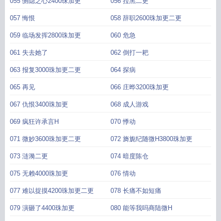
055 恻隐之心2400珠加更
056 拉黑二更
057 悔恨
058 辞职2600珠加更二更
059 临场发挥2800珠加更
060 危急
061 失去她了
062 倒打一耙
063 报复3000珠加更二更
064 探病
065 再见
066 庄晔3200珠加更
067 仇恨3400珠加更
068 成人游戏
069 疯狂许承言H
070 悸动
071 微妙3600珠加更二更
072 旖旎纪随微H3800珠加更
073 涟漪二更
074 暗度陈仓
075 无赖4000珠加更
076 情动
077 难以捉摸4200珠加更二更
078 长痛不如短痛
079 演砸了4400珠加更
080 能等我吗商陆微H