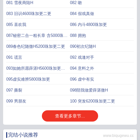
081 雪夜商陆H
082 吻
083 旧识4600珠加更二更
084 假戏真做
085 喜欢我
086 内斗4800珠加更
087秘密二合一粗长章 含5000珠加
088 拥抱
更
089春色纪随微H5200珠加更二更
090初次纪随H
091 谎言
092 戏逢对手
093如她所愿薛湛H5600珠加更三
094 意料之外
更
095虚实难辨5800珠加更
096 虚中有实
097 撕裂
098陪我做爱薛湛微H
099 男朋友
100 突发6200珠加更二更
查看更多章节...
完结小说推荐
www.biqugewu.cc