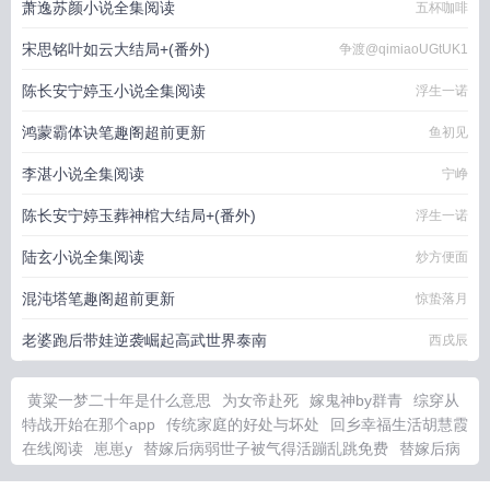
萧逸苏颜小说全集阅读
五杯咖啡
宋思铭叶如云大结局+(番外)
争渡@qimiaoUGtUK1
陈长安宁婷玉小说全集阅读
浮生一诺
鸿蒙霸体诀笔趣阁超前更新
鱼初见
李湛小说全集阅读
宁峥
陈长安宁婷玉葬神棺大结局+(番外)
浮生一诺
陆玄小说全集阅读
炒方便面
混沌塔笔趣阁超前更新
惊蛰落月
老婆跑后带娃逆袭崛起高武世界泰南
西戌辰
黄粱一梦二十年是什么意思
为女帝赴死
嫁鬼神by群青
综穿从
特战开始在那个app
传统家庭的好处与坏处
回乡幸福生活胡慧霞
在线阅读
崽崽y
替嫁后病弱世子被气得活蹦乱跳免费
替嫁后病
弱世子被气活了
女主李闻雨
天眼中
替嫁后病弱世子被气的话