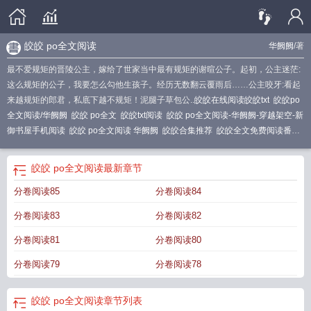
皎皎 po全文阅读
华阙阙
/著
最不爱规矩的晋陵公主，嫁给了世家当中最有规矩的谢暄公子。起初，公主迷茫:
这么规矩的公子，我要怎么勾他生孩子。经历无数翻云覆雨后……公主咬牙:看起
来越规矩的郎君，私底下越不规矩！泥腿子草包公..
皎皎在线阅读皎皎txt
皎皎po
全文阅读/华阙阙
皎皎 po全文
皎皎txt阅读
皎皎 po全文阅读-华阙阙-穿越架空-新
御书屋手机阅读
皎皎 po全文阅读 华阙阙
皎皎合集推荐
皎皎全文免费阅读番
外
皎皎po全文阅读 华阙阙
皎皎 po全文阅读
最新章节
分卷阅读85
分卷阅读84
分卷阅读83
分卷阅读82
分卷阅读81
分卷阅读80
分卷阅读79
分卷阅读78
皎皎 po全文阅读
章节列表