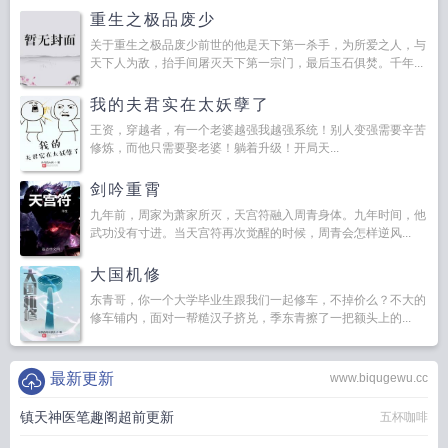
重生之极品废少
关于重生之极品废少前世的他是天下第一杀手，为所爱之人，与
天下人为敌，抬手间屠灭天下第一宗门，最后玉石俱焚。千年...
我的夫君实在太妖孽了
王资，穿越者，有一个老婆越强我越强系统！别人变强需要辛苦
修炼，而他只需要娶老婆！躺着升级！开局天...
剑吟重霄
九年前，周家为萧家所灭，天宫符融入周青身体。九年时间，他
武功没有寸进。当天宫符再次觉醒的时候，周青会怎样逆风...
大国机修
东青哥，你一个大学毕业生跟我们一起修车，不掉价么？不大的
修车铺内，面对一帮糙汉子挤兑，季东青擦了一把额头上的...
最新更新
www.biqugewu.cc
镇天神医笔趣阁超前更新
五杯咖啡