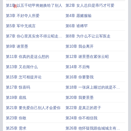
第1章 以五千铠甲将她换给了别人
第2章 女人总归是乖巧才可爱
表
第3章 不好夺人所爱
第4章 愿赌服输
第5章 军中无戏言
第6章 谁稀罕
第7章 你心里其实舍不得云昭走是
第8章 为什么不让云军医走
不是
第9章 谢景墨
第10章 我会离开
第11章 你真的是这么想的
第12章 谢景墨在紧张云昭
第13章 又在闹什么
第14章 不后悔
第15章 怎可相提并论
第16章 你要娶我
第17章 惊喜吗
第18章 一张床上睡过的就是不一
样
第19章 底线
第20章 我要景墨
第21章 要先爱自己别人才会爱你
第22章 是真正的君子
第23章 你敢
第24章 你不相信我
第25章 需求
第26章 他怀疑我跟临城城主有勾