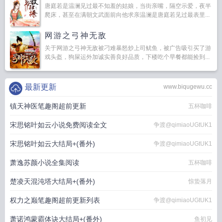
唐庭若是温澜见过最不知羞的姑娘，当街亲嘴，隔空示爱，夜半
爬床，甚至在满朝文武面前向他求亲温澜是唐庭若见过最表里...
网游之弓神无敌
关于网游之弓神无敌被刁难暴怒炒上司鱿鱼，被广告吸引买了游
戏头盔，狗屎运外加诚实善良好品质，下楼吃个早餐都能捡到...
最新更新
www.biqugewu.cc
镇天神医笔趣阁超前更新
五杯咖啡
宋思铭叶如云小说免费阅读全文
争渡@qimiaoUGtUK1
宋思铭叶如云大结局+(番外)
争渡@qimiaoUGtUK1
萧逸苏颜小说全集阅读
五杯咖啡
楚凌天混沌塔大结局+(番外)
惊蛰落月
权力之巅笔趣阁超前更新列表
争渡@qimiaoUGtUK1
萧诺鸿蒙霸体诀大结局+(番外)
鱼初见