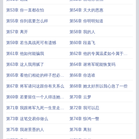
第53章 你一直都在怕
第54章 天大的恩惠
第55章 你到底要怎么样
第56章 你明明知道
第57章 离开
第58章 我的人
第59章 若当真战死可有遗憾
第60章 段嘉飞
第61章 他如何能骗我
第62章 他的专属温柔如今属于另
外一个人
第63章 这人我用腻了
第64章 谢将军呢能恢复吗
第65章 看他们相处的样子想必是
第66章 你选谁
很快会成婚了
第67章 将军请问这跟你有关系么
第68章 她太好所以我心急了一些
第69章 若要留住一个人得连她的
第70章 云梦
心一起留下
第71章 我跟将军九死一生里走出
第72章 我可以忍
来他会为我高兴的
第73章 这笔交易你做么
第74章 惊鸿一瞥
第75章 我谢景墨的人
第76章 离别