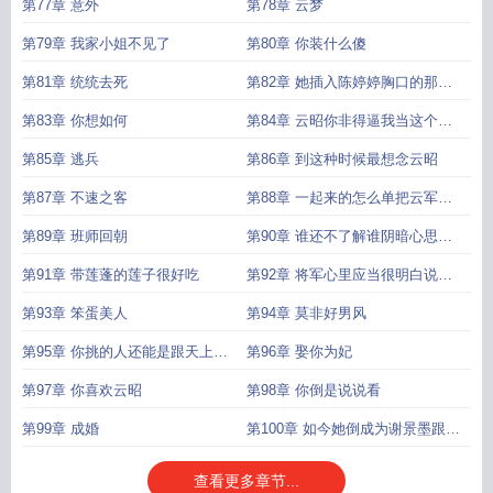
第77章 意外
第78章 云梦
第79章 我家小姐不见了
第80章 你装什么傻
第81章 统统去死
第82章 她插入陈婷婷胸口的那一
刀利落精准
第83章 你想如何
第84章 云昭你非得逼我当这个正
妻
第85章 逃兵
第86章 到这种时候最想念云昭
第87章 不速之客
第88章 一起来的怎么单把云军医
给留下了呢
第89章 班师回朝
第90章 谁还不了解谁阴暗心思下
的小九九呢
第91章 带莲蓬的莲子很好吃
第92章 将军心里应当很明白说破
没意思不是吗
第93章 笨蛋美人
第94章 莫非好男风
第95章 你挑的人还能是跟天上仙
第96章 娶你为妃
子一般不成
第97章 你喜欢云昭
第98章 你倒是说说看
第99章 成婚
第100章 如今她倒成为谢景墨跟他
白月光心里的一根
查看更多章节...