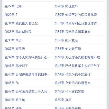
结
第27章 七年
第28章 出现意外
第29章 2
第30章 你管不好的话我替你管
第31章 跟我抢人他也配
第32章 你最好别让我发现你背叛
我
第33章 你在威胁我
第34章 我觉得这婚事挺好
第35章 离开
第36章 把人救活
第37章 避子汤
第38章 你为妾可愿
第39章 你今天究竟喝的是什么汤
第40章 怎么你还真能娶昭昭不成
药
第41章 你变弱了
第42章 已然是将军夫人的语气了
第43章 云昭你要是再给我找事我
第44章 你以为我不知道你
就杀了你
第45章 伤
第46章 良妾的话你愿意么
第47章 云军医总是能出乎人意料
第48章 你不嫁我嫁谁
之外
第49章 杀了她
第50章 真相
第51章 遇险
第52章 云昭你在怕