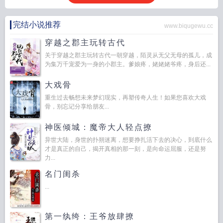
完结小说推荐
www.biqugewu.cc
穿越之郡主玩转古代
关于穿越之郡主玩转古代一朝穿越，陌灵从无父无母的孤儿，成
为集万千宠爱为一身的小郡主。爹娘疼，姥姥姥爷疼，身后还...
大戏骨
重生过去畅想未来梦幻现实，再塑传奇人生！如果您喜欢大戏
骨，别忘记分享给朋友...
神医倾城：魔帝大人轻点撩
异世大陆，身世的扑朔迷离，想要挣扎活下去的决心，到底什么
才是真正的自己，揭开真相的那一刻，是向命运屈服，还是努
力...
名门闺杀
...
第一纨绔：王爷放肆撩