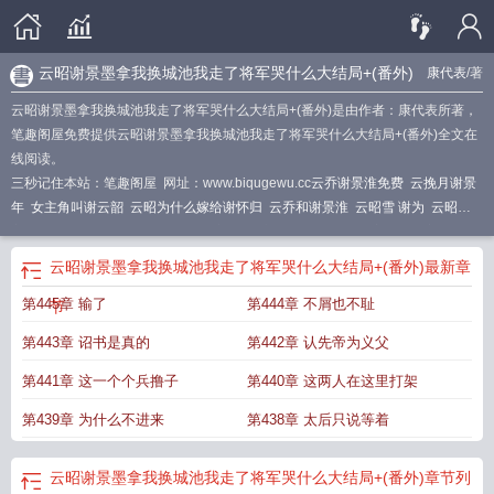
云昭谢景墨拿我换城池我走了将军哭什么大结局+(番外)
康代表
/著
云昭谢景墨拿我换城池我走了将军哭什么大结局+(番外)是由作者：康代表所著，
笔趣阁屋免费提供云昭谢景墨拿我换城池我走了将军哭什么大结局+(番外)全文在
线阅读。
三秒记住本站：笔趣阁屋 网址：www.biqugewu.cc
云乔谢景淮免费
云挽月谢景
年
女主角叫谢云韶
云昭为什么嫁给谢怀归
云乔和谢景淮
云昭雪 谢为
云昭郡
主 谢怀归
谢云昭
云阶谢昭昭谢淮安
谢云凛大将军叫什么
男主谢为女主云昭
雪
云昭和谢怀归
云昭谢景墨拿我换城池我走了将军哭什么大结局+(番外)
最新章
第445章 输了
第444章 不屑也不耻
节
第443章 诏书是真的
第442章 认先帝为义父
第441章 这一个个兵撸子
第440章 这两人在这里打架
第439章 为什么不进来
第438章 太后只说等着
云昭谢景墨拿我换城池我走了将军哭什么大结局+(番外)
章节列