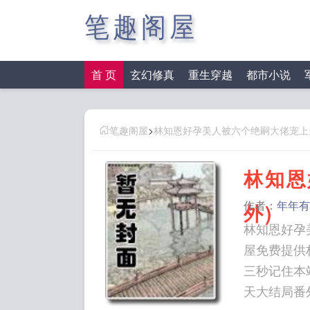
笔趣阁屋
首 页
玄幻修真
重生穿越
都市小说
笔趣阁屋
>
林知恩好孕美人被六个绝嗣大佬宠上天
林知恩
作者：
年年有
外)
林知恩好孕
屋免费提供
三秒记住本站：笔趣阁屋
天大结局番