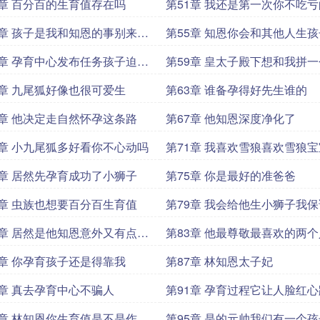
0章 百分百的生育值存在吗
第51章 我还是第一次你不吃亏
4章 孩子是我和知恩的事别来沾
第55章 知恩你会和其他人生
8章 孕育中心发布任务孩子迫在
第59章 皇太子殿下想和我拼
承人吗
2章 九尾狐好像也很可爱生
第63章 谁备孕得好先生谁的
6章 他决定走自然怀孕这条路
第67章 他知恩深度净化了
0章 小九尾狐多好看你不心动吗
第71章 我喜欢雪狼喜欢雪狼
4章 居然先孕育成功了小狮子
第75章 你是最好的准爸爸
8章 虫族也想要百分百生育值
第79章 我会给他生小狮子我保
2章 居然是他知恩意外又有点开
第83章 他最尊敬最喜欢的两
了宝贝
6章 你孕育孩子还是得靠我
第87章 林知恩太子妃
0章 真去孕育中心不骗人
第91章 孕育过程它让人脸红心
4章 林知恩你生育值是不是作假
第95章 是的元帅我们有一个