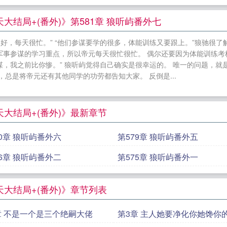
00从追求青涩校花同桌开始笔趣阁超前更新
陈凡苏若初重
大结局+(番外)
好孕美人被六个绝嗣大佬宠上天笔趣阁
结局+(番外)》第581章 狼听屿番外七
前更新
重回拜师日偏心师尊靠边站笔趣阁超前更新
被贵
挺好，每天很忙。” “他们参谋要学的很多，体能训练又要跟上。”狼驰很
前更新
孟晚溪傅谨修霍厌小说全集阅读
萧诺鸿蒙霸体诀大
事参谋的学习重点，所以帝元每天很忙很忙。 偶尔还要因为体能训练考核
笔趣阁超前更新
沈轻纾傅斯言小说全集阅读
傅律师太太
，我之前比你惨。” 狼听屿觉得自己确实是很幸运的。 唯一的问题，就
总是将帝元还有其他同学的功劳都告知大家。 反倒是...
沈轻纾傅斯言傅律师太太说她不回头了大结局+(番外)
萧泽温清小说全集阅读
郁岚清沈怀琢小说全集阅读
孟晚
+(番外)
榕宁萧泽温清被贵妃配给太监当对食后大结局+
大结局+(番外)》最新章节
80章 狼听屿番外六
第579章 狼听屿番外五
76章 狼听屿番外二
第575章 狼听屿番外一
大结局+(番外)》章节列表
章 不是一个是三个绝嗣大佬
第3章 主人她要净化你她馋你