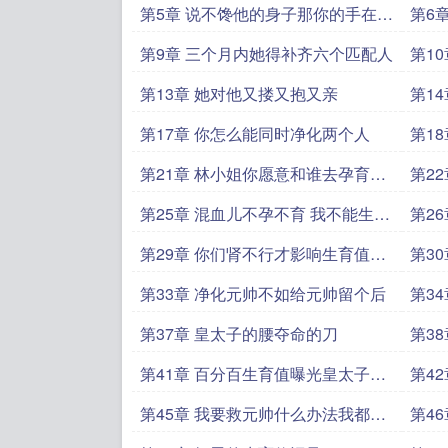
第5章 说不馋他的身子那你的手在干
第6
什么
于帅
第9章 三个月内她得补齐六个匹配人
第1
第13章 她对他又搂又抱又亲
第1
第17章 你怎么能同时净化两个人
第1
第21章 林小姐你愿意和谁去孕育中
第2
心
第25章 混血儿不孕不育 我不能生你
第2
会嫌弃我吗
医院
第29章 你们肾不行才影响生育值给
第3
你们补补
么不
第33章 净化元帅不如给元帅留个后
第3
心
第37章 皇太子的腰夺命的刀
第3
情了
第41章 百分百生育值曝光皇太子抱
第4
紧林知恩
知恩
第45章 我要救元帅什么办法我都愿
第4