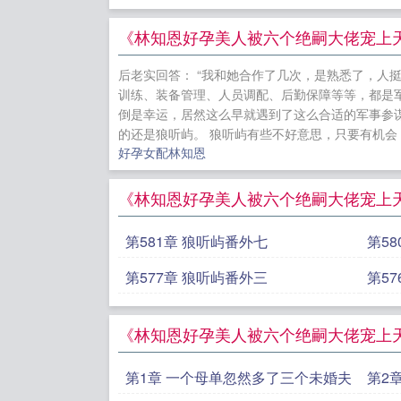
读
重生20
校花同桌开始
《林知恩好孕美人被六个绝嗣大佬宠上天大
诀笔趣阁超
后老实回答： “我和她合作了几次，是熟悉了，人
后笔趣阁超
训练、装备管理、人员调配、后勤保障等等，都是军
比前夫炙热
倒是幸运，居然这么早就遇到了这么合适的军事参谋
的还是狼听屿。 狼听屿有些不好意思，只要有机会，
阁超前更新
好孕女配林知恩
阅读
榕宁
夫炙热大结局
《林知恩好孕美人被六个绝嗣大佬宠上天
全集阅读
第581章 狼听屿番外七
第5
第577章 狼听屿番外三
第5
《林知恩好孕美人被六个绝嗣大佬宠上天
第1章 一个母单忽然多了三个未婚夫
第2