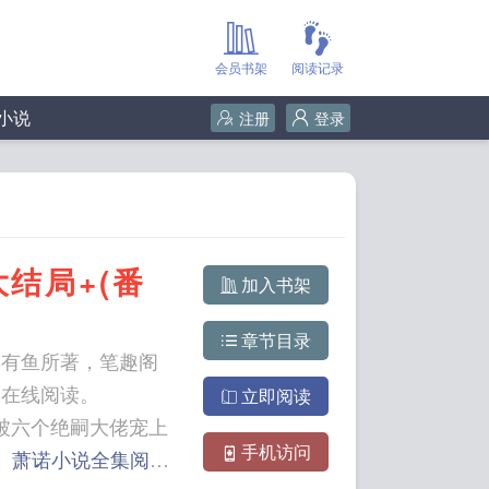
会员书架
阅读记录
小说
注册
登录
结局+(番
加入书架
章节目录
年有鱼所著，笔趣阁
文在线阅读。
立即阅读
手机访问
)
萧诺小说全集阅