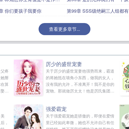
8章 你们要孩子我要你
第99章 SSS级绝嗣三人组都
后代
查看更多章节...
厉少的盛世宠妻
是父疼
关于厉少的盛世宠妻他强势而来，霸道
看她掰
的将她抵在墙角小东西，做我的女人，
你在算
没有我的允许，不准离开！我不是你的
想娶我
宠物。那就做厉太太！他是厉氏集团总
，堂兄
裁商业帝国的王，呼风唤雨的人物不可
想拐走
小觑的霸主，他锐不可当，冷酷倨傲，
强爱霸宠
莫麟求
残忍决绝。传言，他喜欢乔雨馨，极端
了美
关于强爱霸宠她是骄傲的，即便在爱情
全世界
的让她的世界里只剩下他。他偏执上
之后，
里已经如此卑微，她也不允许自己有任
团宠娇
瘾，她步步后退，终于爆发，你到底想