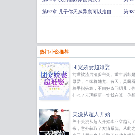
了
第97章 儿子你天赋异禀可以走自然
第9
怀孕这条路
热门小说推荐
团宠娇妻超难娶
前世被渣男渣爹害死。重生后却
母爱，全家将她宠。有天，莫麟
着手指头算，不由好奇问玥儿，
什么？云玥嘻嘻一笑我在算，你
需要打败多少人？我哥，爸，妈
弟姐妹还有还有老天爷！老天爷
美漫从超人开始
我闺女？不可能，给我变成狗。
关于美漫从超人开始李亚穿越到
婚行动不顺利的真相！在线急问
帝，意外获取了友情系统。从此
都是情敌，怎么破？如果您喜欢