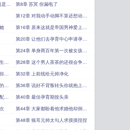
个孩子
就是生
第8章 苏冥 你漏电了
第12章 对我动手动脚不算还想动我
朋友
她
第16章 原来这就是帝国男神爱上我
的滋味
第20章 让他们去孕育中心申请孕育
一个孩子
第24章 单身两百年第一次被女孩子
抱
人生育
第28章 这个男人茶茶的还很会争风
吃醋
后你能
第32章 上前线给元帅净化
恩的匹
第36章 说好不背叛转头你就抱上皇
太子
匹配人
第40章 最佳孕育期按头亲
次
第44章 大家都盼着他求婚他却倒在
了前线
第48章 狼耳元帅太勾人求摸摸捏捏