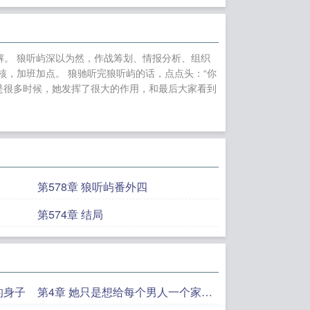
生2000从追求青涩
超前更新
鸿蒙霸体
妃配给太监当对食
了解。 狼听屿深以为然，作战筹划、情报分析、组织
结局+(番外)
他
，加班加点。 狼驰听完狼听屿的话，点点头：“你
说她不回头了笔趣
是很多时候，她发挥了很大的作用，和最后大家看到
陈凡苏若初小说全集
溪傅谨修霍厌他比前
(番外)
林知恩小说
第578章 狼听屿番外四
第574章 结局
的身子
第4章 她只是想给每个男人一个家一