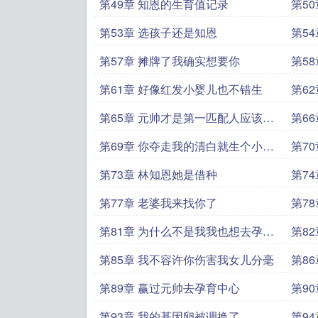
意试
第49章 知恩的生育值记录
第5
第53章 选孩子还是知恩
第5
边
第57章 摊牌了我确实想要你
第5
眉睫
第61章 好像红发小婴儿也不错生
第6
第65章 元帅才是第一匹配人应该第
第6
一个生
第69章 你夺走我的清白就生个小鸟
第7
给我
第73章 林知恩她是借种
第7
第77章 老婆我来找你了
第7
第81章 为什么不是我我也想去孕育
第8
中心
心
第85章 我不容许你伤害我女儿分毫
第8
第89章 赢过元帅去孕育中心
第9
第93章 我的基因卵被调换了
第9