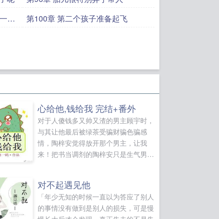
有一窝
第100章 第二个孩子准备起飞
心给他,钱给我 完结+番外
对于人傻钱多又帅又渣的男主顾宇时，
与其让他最后被绿茶受骗财骗色骗感
情，陶梓安觉得放开那个男主，让我
来！把书当调剂的陶梓安只是生气男主
为什么这么傻。穿书后，陶梓安发现自
己成了炮灰替身，好啊，那就作天作天
对不起遇见他
气死绿茶受吧，反正只是一场梦幻之
「年少无知的时候一直以为答应了别人
旅，谁把谁当真了。本文是一个典型的
的事情没有做到是别人的损失，可是慢
白月光和替身的故事，区别在于白月光