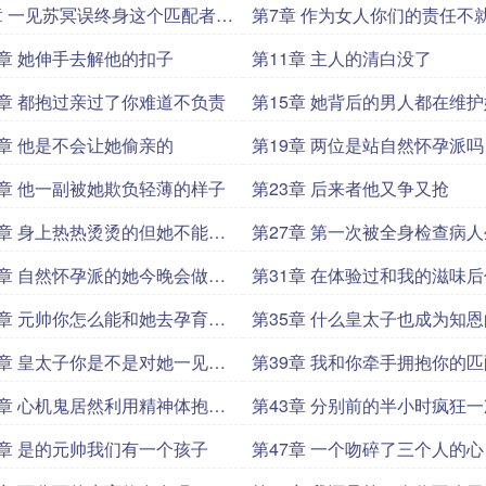
章 一见苏冥误终身这个匹配者过
第7章 作为女人你们的责任不
了
育
0章 她伸手去解他的扣子
第11章 主人的清白没了
4章 都抱过亲过了你难道不负责
第15章 她背后的男人都在维护
8章 他是不会让她偷亲的
第19章 两位是站自然怀孕派吗
2章 他一副被她欺负轻薄的样子
第23章 后来者他又争又抢
6章 身上热热烫烫的但她不能去
第27章 第一次被全身检查病
值为
0章 自然怀孕派的她今晚会做什
第31章 在体验过和我的滋味
言而喻
不心动
4章 元帅你怎么能和她去孕育中
第35章 什么皇太子也成为知
配人
8章 皇太子你是不是对她一见钟
第39章 我和你牵手拥抱你的
不会吃醋打我吧
2章 心机鬼居然利用精神体抱林
第43章 分别前的半小时疯狂一
6章 是的元帅我们有一个孩子
第47章 一个吻碎了三个人的心