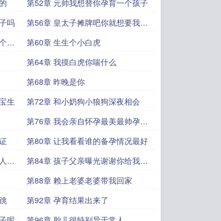
的
第52章 元帅我想替你孕育一个孩子
孩子吗
第56章 皇太子摊牌吧你就想要我的
人还是
一个继
第60章 生生个小白虎
第64章 我摸白虎你喘什么
第68章 昨晚是你
宝宝生
第72章 和小奶狗小狼狗深夜相会
第76章 我会亲自怀孕最美最帅孕夫
就是我
证
第80章 让我看看谁的备孕情况最好
个人有
第84章 孩子父亲曝光谢谢你给我孩
子
第88章 赖上老婆老婆带我回家
跳
第92章 孕育结果出来了
孩子呢
第96章 胎儿很特别异于常人