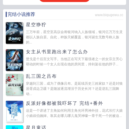
完结小说推荐
www.biqugewu.cc
星空狰狞
三万年前，星空至高议会将银河纳入人族领域，银河亿万万生灵
都以人族自居。自此，种族天赋覆盖，银河诞生无数号称人族
的...
女主从书里跑出来了怎么办
楚戈是个后宫文写手。当他正在写天下最强者之一的女宗主芳心
萌动的时候一个女人出现在他的房间里，持剑架在他的脖子...
乱三国之吕布
穿越到三国，成为了偶像吕布。是延续历史三姓家奴？还是封狼
居胥戍边卫疆？是随波逐流堙没于历史长河？还是逆乱三国舞
动...
反派好像都被我吓坏了 完结+番外
这是一个讲述了主角如何利用主角光环男神外挂，花式吊打大娘
小娘叔伯姨婶。靠其走哪儿哪儿鬼哭神嚎一章干死一个的被迫...
星月童话