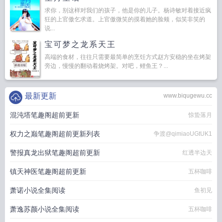
求你，别这样对我们的孩子，他是你的儿子。杨诗敏对着接近疯
狂的上官傲乞求道。上官傲微笑的摸着她的脸颊，似笑非笑的
说...
宝可梦之龙系天王
高端的食材，往往只需要最简单的烹饪方式赵方安稳的坐在烤架
旁边，慢慢的翻动着烧烤架。对吧，鲤鱼王？...
最新更新
www.biqugewu.cc
混沌塔笔趣阁超前更新
惊蛰落月
权力之巅笔趣阁超前更新列表
争渡@qimiaoUGtUK1
警报真龙出狱笔趣阁超前更新
红透半边天
镇天神医笔趣阁超前更新
五杯咖啡
萧诺小说全集阅读
鱼初见
萧逸苏颜小说全集阅读
五杯咖啡