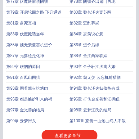
第77章 伏魔殿前说阴铁
第78章 阴铁齐出鬼门再现
第79章 开启轮回之路 飞升通道
第80章 魏长泽夫妻苏醒
第81章 身死真相
第82章 逛乱葬岗
第83章 伏魔殿话当年
第84章 忘羡说心意
第85章 魏无羡蓝忘机进价
第86章 进价后续
第87章 元婴还是化神
第88章 金江两家联姻
第89章 联姻的原因
第90章 金子轩江厌离大婚
第91章 百凤山围猎
第92章 魏无羡 蓝忘机射猎物
第93章 围着篝火吃烤肉
第94章 魏长泽夫妇修炼有成
第95章 都是嫉妒引来的祸
第96章 打伤金光善和江枫眠
第97章 金光善的结局
第98章 云梦江氏的结局
第99章 云梦街头
第100章 忘羡一曲远曲终人不散
查看更多章节...