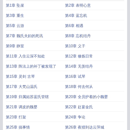
第1章 坠崖
第2章 表明心意
第3章 重生
第4章 蓝忘机
第5章 云游
第6章 相遇
第7章 魏氏夫妇的死讯
第8章 忘机结丹
第9章 静室
第10章 义子
第11章 入住云深不知处
第12章 修炼日常
第13章 阵法上的补丁被发现了
第14章 无羡结丹
第15章 灵剑 古琴
第16章 试琴
第17章 大梵山温氏
第18章 何去何从
第19章 归属姑苏蓝氏管辖
第20章 全员护着的小魏婴
第21章 调皮的魏婴
第22章 赴宴金氏
第23章 打架
第24章 争论
第25章 搞事情
第26章 夜猎到达云萍城