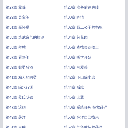
第27章 孟瑶
第28章 准备前往夷陵
第29章 灵宝阁
第30章 陈情
第31章 聂怀桑
第32章 聂二公子的书柜
第33章 造成戾气的根源
第34章 莳花园
第35章 拜帖
第36章 查找失踪修士
第37章 看热闹
第38章 听学开始
第39章 魏婴醉酒
第40章 可爱羡
第41章 粘人的阿婴
第42章 下山除水祟
第43章 除水行渊
第44章 后续
第45章 蓝氏阴铁
第46章 蓝翼
第47章 退婚
第48章 系统任务 拯救薛洋
第49章 薛洋
第50章 薛洋自己找来
第51章 目的
第52章 气急败坏的薛洋