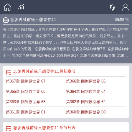
忘羡再续前缘只想要你11
墨M默
/著
关于忘羡之再续前缘：蓝忘机在魏无羡坠崖时拉住了他，并且实现了之前说的“带
回去，藏起来”的话，但好景不长，魏无羡还是因为怨气缠身，最后死去。重来一
世，蓝忘机小时候就找到了魏婴，让他在蓝氏有家人关爱无忧无虑的生活，长大
后自由自在的逍遥。
忘羡再续前缘只想要你
忘羡之再续前缘第7章
忘羡再续前缘
十一
忘羡之再续前缘河清海晏13
忘羡再生缘17
忘羡再续前缘剧版合集
忘羡再
续前缘之现代篇
忘羡再续前缘只想要你11
忘羡之再续前缘大结局
忘羡之再续前
缘第十一章
忘羡再续前缘第一章
忘羡再续前缘第37章
忘羡再续前缘只想要你
忘羡再续前缘只想要你11
最新章节
81
忘羡现代篇再续前缘完整版
忘羡愿河清海晏再续前缘
忘羡之再续前缘第8
第367章 回到原世界 67
第366章 回到原世界 66
章
忘羡之再续前缘版
忘羡再续前缘只想要你51
忘羡再续前缘之现代篇40
忘羡
再续前缘倚竹听泉全诗内容
忘羡再续前缘1
忘羡再续前缘之现代一
忘羡之再续
第365章 回到原世界 65
第364章 回到原世界 64
前缘 墨M默
忘羡再续前缘版免费观看第二部
忘羡再续前缘5
忘羡再续前缘第十
一章
忘羡再续前缘41
忘羡再续前缘
忘羡再续前缘版合集
忘羡现代再续前缘
忘
第363章 回到原世界 63
第362章 回到原世界 62
羡再续前缘只想要你10
忘羡再续前缘想要的只不过你罢了
忘羡再续前缘只想要
第361章 回到原世界 61
第360章 回到原世界 60
你琼楼玉影
忘羡之再续前缘第9章
忘羡现代篇之再续前缘1
忘羡再续前缘想要的
只不过你罢了1
忘羡再续前缘只想要你70
忘羡现代篇再续前缘13
[忘羡
忘羡现
代篇之再续前21
魔道祖师忘羡再续前缘44
忘羡文再回首
忘羡再续前缘只想要你11
章节列表