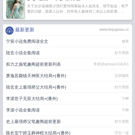
关于步步逼婚慕少强行爱传闻慕如冰人如其名，惜字如金，有严
重的洁癖，除家人以外，对所有人都保持二米以上的距离。...
最新更新
www.biqugewu.cc
宁宸小说免费阅读全文
修果
陆玄小说全集阅读
炒方便面
权力之巅笔趣阁超前更新列表
争渡@qimiaoUGtUK1
萧逸苏颜镇天神医大结局+(番外)
五杯咖啡
陆玄史上最强师父大结局+(番外)
炒方便面
李湛世子无双大结局+(番外)
宁峥
李湛小说全集阅读
宁峥
史上最强师父笔趣阁超前更新
炒方便面
陈长安宁婷玉葬神棺大结局+(番外)
浮生一诺