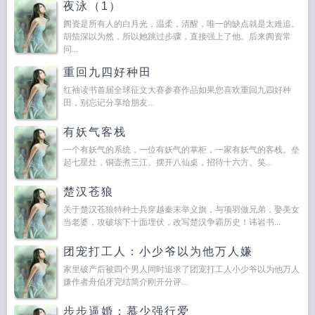
夜泳（1）
阗资是所有人的白月光，温柔，清醒，唯一的缺点就是太难追。
胡笳深以为然，所以她跳过步骤，直接强上了他。后来阗资常
问...
重回九四好种田
红袖读书首届全球征文大赛参赛作品如果您喜欢重回九四好种
田，别忘记分享给朋友...
有妖气客栈
一个有妖气的系统，一位有妖气的掌柜，一家有妖气的客栈。垒
起七星灶，铜壶煮三江。摆开八仙桌，招待十六方。笑...
楚汉苍狼
关于楚汉苍狼特种士兵穿越秦末举义旗，与项羽做兄弟，娶美女
当老婆，攻破垓下十面埋伏，改写楚汉争霸历史！讳岩书...
团宠打工人：小少爷以为他万人嫌
家里破产后被四个男人同时追求了团宠打工人小少爷以为他万人
嫌作者舟伯牙完结简介刚开分评...
步步逼婚：慕少强行爱