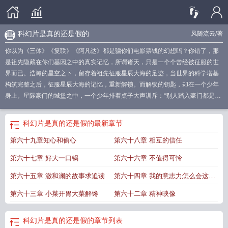
科幻片是真的还是假的
风随流云
/著
你以为《三体》《复联》《阿凡达》都是骗你们电影票钱的幻想吗？你错了，那
是祖先隐藏在你们基因之中的真实记忆，所谓诸天，只是一个个曾经被征服的世
界而已。浩瀚的星空之下，留存着祖先征服星辰大海的足迹，当世界的科学塔基
构筑完整之后，征服星辰大海的记忆，重新解锁。而解锁的钥匙，却在一个少年
身上。星际豪门的城堡之中，一个少年排着桌子大声训斥：“别人踏入豪门都是高
冷美女捶捶背，我怎么就成孝子贤孙排排队了？”“我告诉你们要低调，要低调，能
不能给我少惹一些麻烦？你们这帮不让人省心的玩意儿！”一群在星空下呼风唤
科幻片是真的还是假的
最新章节
雨、威名可止小儿啼哭的大佬，乖乖的低着头承受唾沫星子，没人敢于反驳一
第六十九章知心和偷心
第六十八章 相互的信任
句。如果您喜欢原来科幻不是骗人的，别忘记分享给朋友.
科幻是科学吗
科幻是
假的吗
科幻片是真的吗
科幻电影是真的吗?
科幻是什么样的
科幻不是科学
科
第六十七章 好大一口锅
第六十六章 不值得可怜
幻有科学依据吗
科幻片是真的还是假的
科幻是什么?
科幻是未来
科幻是真的还
是假的
科幻是指
原来科幻不是遍人的
科幻什么
科幻是不是科学
科幻算科学
第六十五章 澈和澜的故事求追读
第六十四章 我的意志力怎么会这么
吗
科幻是什么
科幻吗?
科幻是虚构的吗
科幻是科技吗
科幻是真的吗
科幻不只
薄弱
第六十三章 小菜开胃大菜解馋
第六十二章 精神映像
是一种商业题材
科幻一定是未来吗
科幻是指什么
科幻是啥
科幻啥意思?
科幻
什么意思?
科幻究竟是什么
科幻到底是什么意思
科幻是什么鬼
科幻源于现实
科幻片是真的还是假的
章节列表