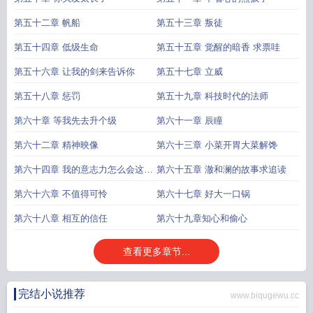
第五十二章 帆船
第五十三章 叛徒
第五十四章 低级生命
第五十五章 觉醒的暗香 求票哇
第五十六章 让我的剑来告诉你
第五十七章 立威
第五十八章 惩罚
第五十九章 科技时代的法师
第六十章 等我先去升个级
第六十一章 辰瞳
第六十二章 精神映像
第六十三章 小菜开胃大菜解馋
第六十四章 我的意志力怎么会这么
第六十五章 澈和澜的故事求追读
薄弱
第六十六章 不值得可怜
第六十七章 好大一口锅
第六十八章 相互的信任
第六十九章知心和偷心
查看更多章节...
完结小说推荐
www.biqugewu.cc