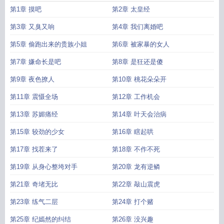
少短篇
都市最强弃少林锋690章的
都市最强弃少林烨宁婉莹
都市最强弃少女主
第1章 摸吧
第2章 太皇经
几个
都市最强弃少秦峰
都市最强弃少陈进全文免费阅读
都市最强弃少动漫在线
观看全集免费播放
都市最强弃少林凡
都市最强弃少丁子洺免费阅读
都市最强弃
第3章 又臭又响
第4章 我们离婚吧
少叶天全文免费
都市最强弃少完整
都市最强弃少秦明免费阅读最新章节
都市最
第5章 偷跑出来的贵族小姐
第6章 被家暴的女人
强弃少萧凡
都市最强弃少凌天
都市最强弃少萧峰
都市最强弃少秦峰免费阅读全
文
都市最强弃少张恒笔趣阁
都市最强弃少林烨宁婉莹 笔趣阁
都市最强弃少叶
第7章 嫌命长是吧
第8章 是狂还是傻
默免费阅读
都市最强弃少陈进
都市最强弃少归来
都市最强弃少叶天
都市最强
弃少作者丁子洛
第9章 夜色撩人
都市最强弃少凌飞免费阅读
第10章 桃花朵朵开
都市最强弃少TXT免费
都市最强弃
少凌飞笔趣阁
都市最强弃少萧辰
都市最强弃少剑九
都市最强弃少叶傻子
都市
第11章 震慑全场
第12章 工作机会
最强弃少凌飞女主是谁
都市最强弃少梦笔笔趣阁
都市最强弃少叶风
都市最强弃
少被退婚
都市最强弃少夏泽
都市最强弃少凌飞
都市最强弃少叶修
都市最强弃
第13章 苏媚痛经
第14章 叶天会治病
少TXT百度
第15章 较劲的少女
第16章 瞎起哄
第17章 找茬来了
第18章 不作不死
第19章 从身心整垮对手
第20章 龙有逆鳞
第21章 奇堵无比
第22章 敲山震虎
第23章 练气二层
第24章 打个赌
第25章 纪嫣然的纠结
第26章 没兴趣