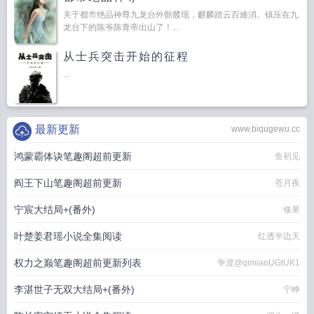
关于都市绝品神尊九龙台外骷髅现，麒麟踏云百难消。镇压在九
龙台下的陈爷陈青帝出山了！...
从士兵突击开始的征程
...
最新更新
www.biqugewu.cc
鸿蒙霸体诀笔趣阁超前更新
鱼初见
阎王下山笔趣阁超前更新
苍月夜
宁宸大结局+(番外)
修果
叶楚姜君瑶小说全集阅读
红透半边天
权力之巅笔趣阁超前更新列表
争渡@qimiaoUGtUK1
李湛世子无双大结局+(番外)
宁峥