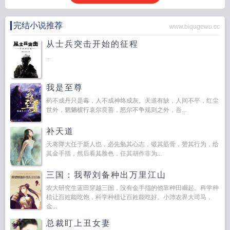
完结小说推荐
www.biqugewu.cc
从士兵突击开始的征程
...
我是至尊
药不成丹只是毒，人不成神终成灰。天道有缺，人间不平，红尘
世外，魍魉横行哀尔良善，怒尔不争规则之外，吾...
补天道
天将降大任于斯人也，必先勉其心志，锻其筋骨，赞其行为，给
其金手指，然后看其脸色，任其胡作非为...
三国：我帮刘备种出万里江山
农大研究生蓝田穿越三国，没有金手指的他靠种田崛起。科学种
植让百姓能吃饱，科学种植让百姓能吃好。小沛农界大司马，
金...
总裁盯上丑女妻