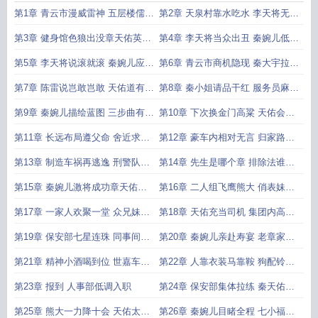
第1章 青云市漫威雷神 五层楼儒商
第2章 天泉村靠水吃水 李天将无法
陈雷
无天
第3章 健身馆色狼出没章天佑英雄
第4章 李天将当众出丑 秦婉儿低调
救美
出场
第5章 李天将说滚就滚 秦婉儿应邀
第6章 青云市商机隐现 秦大宇拉拢
入席
陈雷
第7章 陈雷说岂敢岂敢 天佑道有鬼
第8章 秦小姐请品干红 服务员麻烦
有鬼
上饭
第9章 秦婉儿描绘蓝图 三步曲有备
第10章 下次换金门高粱 天佑会保
而来
您安全
第11章 长远布局遵父命 舍近求远
第12章 豪车内相对无言 归家路险
来健身
象环生
第13章 制造车祸再逃逸 刑警队长
第14章 先生是哪个章 排除法谁最
亲上阵
有利
第15章 秦婉儿激将成功章天佑送
第16章 二人组飞鹰熊大 俏表妹萝
货上门
莉海棠
第17章 一家人欢聚一堂 众兄妹调
第18章 天佑充当司机 集团内高管
侃天佑
初见
第19章 保安部七星连珠 同事间各
第20章 秦婉儿亲赴寿宴 老章家受
怀心思
宠若惊
第21章 精神小酒喝到位 世嘉车行
第22章 人靠衣装马靠鞍 狗配铃铛
去看车
跑的欢
第23章 报到 人事部低调入职
第24章 保安部集体拉练 秦天佑狂
虐飞鹰
第25章 熊大一力降十会 天佑太极
第26章 秦婉儿目睹全程 七小福各