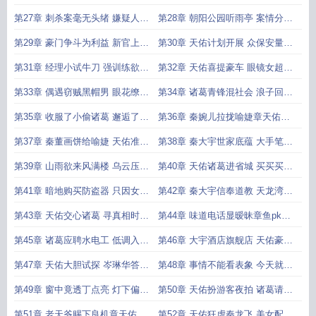
加咏春
领绰号
第27章 刺杀案毫无头绪 嫌疑人初
第28章 朝阳公园听雨亭 案情分析
浮水面
渐分明
第29章 豪门争斗为利益 新官上任
第30章 天佑计划开展 众保安量身
三把火
定制
第31章 经理小试牛刀 强训练欲仙
第32章 天佑喜提豪车 眼镜女超市
欲死
救人
第33章 偶遇窃贼黑帽男 眼花缭乱
第34章 诸葛青锋混社会 浪子回头
蝴蝶刀
金不换
第35章 收服了小偷诸葛 邂逅了美
第36章 秦婉儿拉拢喻婕章天佑无
女喻婕
奈配合
第37章 秦董画饼给喻婕 天佑准备
第38章 秦大宇世家底蕴 大手笔进
上省城
军物流
第39章 山雨欲来风满楼 乌云压城
第40章 天佑诸葛进省城 买买买买
城欲摧
不停手
第41章 暗地购买防盗器 只因女友
第42章 秦大宇信奉道教 天龙湾七
会出轨
星拱月
第43章 天佑交心诸葛 寻真相时间
第44章 味道电话显暧昧章鱼pk秦
紧迫
始皇
第45章 诸葛应聘水电工 低调入职
第46章 大宇酒店旗舰店 天佑豪车
会来事
不待见
第47章 天佑大胆试探 岑琳华答应
第48章 事情不能看表象 今天就当
联盟
没来过
第49章 窗中竟透丁点亮 灯下偏生
第50章 天佑扮游客夜拍 诸葛请同
一片黑
事聚餐
第51章 老天爷赐下良机章天佑英
第52章 天佑狂虐秦龙飞 美女配合