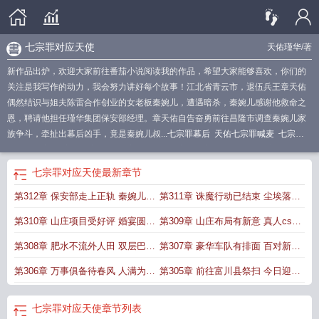
七宗罪对应天使
天佑瑾华
/著
新作品出炉，欢迎大家前往番茄小说阅读我的作品，希望大家能够喜欢，你们的
关注是我写作的动力，我会努力讲好每个故事！江北省青云市，退伍兵王章天佑
偶然结识与姐夫陈雷合作创业的女老板秦婉儿，遭遇暗杀，秦婉儿感谢他救命之
恩，聘请他担任瑾华集团保安部经理。章天佑自告奋勇前往昌隆市调查秦婉儿家
族争斗，牵扯出幕后凶手，竟是秦婉儿叔...
七宗罪幕后
天佑七宗罪喊麦
七宗罪
天使的名字
七宗罪对应天使
七宗罪 tracy
七宗罪对应的七个天使
七宗罪李天笑
最后结局
七宗罪对应的天使
七宗罪天主教详解
七宗罪和七天使
七宗罪天使
七
七宗罪对应天使
最新章节
宗罪是天生的吗
七宗罪套
七宗罪之一
七宗罪代表的天使
七宗罪语
七宗罪代表
第312章 保安部走上正轨 秦婉儿远
第311章 诛魔行动已结束 尘埃落定
的七个天使
七宗罪李天笑
走他国
终是空
第310章 山庄项目受好评 婚宴圆满
第309章 山庄布局有新意 真人cs是
酒香溢
卖点
第308章 肥水不流外人田 双层巴士
第307章 豪华车队有排面 百对新人
太吸睛
喜开怀
第306章 万事俱备待春风 人满为患
第305章 前往富川县祭扫 今日迎客
超预期
酒醉人
七宗罪对应天使
章节列表