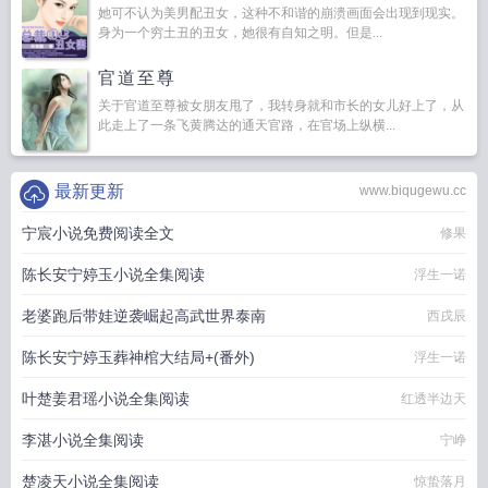
她可不认为美男配丑女，这种不和谐的崩溃画面会出现到现实。
身为一个穷土丑的丑女，她很有自知之明。但是...
官道至尊
关于官道至尊被女朋友甩了，我转身就和市长的女儿好上了，从
此走上了一条飞黄腾达的通天官路，在官场上纵横...
最新更新
www.biqugewu.cc
宁宸小说免费阅读全文
修果
陈长安宁婷玉小说全集阅读
浮生一诺
老婆跑后带娃逆袭崛起高武世界泰南
西戌辰
陈长安宁婷玉葬神棺大结局+(番外)
浮生一诺
叶楚姜君瑶小说全集阅读
红透半边天
李湛小说全集阅读
宁峥
楚凌天小说全集阅读
惊蛰落月