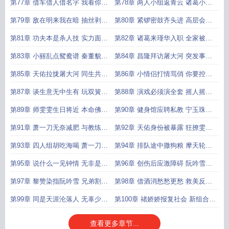
任调配
请入瓮
第77章 借车借人借名字 我看你就
第78章 两人小组返青云 诸葛小丽
是间谍
终成双
第79章 敌在明来我在暗 抽丝剥茧
第80章 紧锣密鼓齐头进 高层会议
细思量
展宏图
第81章 功夫本是杀人技 实力面前
第82章 诸葛来瑾华入职 全家被邀
都是渣
请用餐
第83章 小丽乱点鸳鸯谱 秦董貌似
第84章 昌隆拜访屠大河 突发事件
很受用
显战力
第85章 天佑拉拢屠大河 同生共死
第86章 小情侣打情骂俏 你要控几
为知己
你技几
第87章 谈生意无中生有 玩双簧假
第88章 演戏必须演全套 摇人摇到
戏真做
尽废人
第89章 师雯雯生日将近 本命佛开
第90章 健身馆应聘私教 宁玉珠暗
光加持
自生疑
第91章 萧一刀无奈减肥 与教练一
第92章 天佑身份被暴露 狂撩雯雯
见如故
去约会
第93章 四人组胡吃海喝 萧一刀房
第94章 排队途中撒狗粮 摩天轮上
车自驾
表真情
第95章 说什么一见钟情 无非是见
第96章 创伤后应激障碍 阮吟雪化
色起意
解心魔
第97章 黎赞染指阮吟雪 兄弟割胞
第98章 借酒消愁愁更愁 救美反被
断情义
美女救
第99章 同是天涯沦落人 无辜少女
第100章 禇娇娇报复社会 新组合雌
遇人渣
雄判官
查看更多章节...