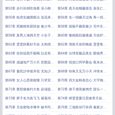
雄救美
假男友
第53章 步行街胡吃海塞 吴小静八
第54章 真天佑顺藤摸瓜 假吴仁浑
卦秦少
水摸鱼
第55章 租房实施障眼法 送花来接
第56章 先一招瞒天过海 再一招愿
师雯雯
者上钩
第57章 死猴精有屁快放 秦少爷小
第58章 假痴不癫诳秦少 无中生有
的明白
骗猴精
第59章 真男人海阔天空 小女子情
第60章 猴精跟踪被痛扁 天佑护花
难自抑
下手狠
第61章 雯雯妈看好天佑 太热情邀
第62章 强留天佑吃晚饭 雯雯爸爸
请上门
来试探
第63章 你别说我不能喝 以后有事
第64章 台球室极品美女 眼镜男一
找大哥
表斯文
第65章 成诚地产万小天 意图染指
第66章 找借口同学聚会 夜未央试
秦凤舞
探天佑
第67章 曼陀沙华彼岸花 无知少女
第68章 转角又见万小天 冲突未起
被下药
埋伏笔
第69章 女人心思谁能懂 只求安稳
第70章 四大金刚表忠心 大宇物流
有个家
找漏洞
第71章 要想偷偷钓大鱼 必须提前
第72章 身子感觉被掏空 甜头一定
打好窝
要尝下
第73章 胖子名为焦飞飞 诸葛伺机
第74章 师雯雯夏日思春章天佑医
查真相
院拜访
第75章 天佑密电岑琳华 秘书司机
第76章 三地联动巧布局 秦家少爷