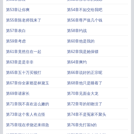
第53章让你爽
第54章不如交给我吧
第55章陈老师我来了
第56章尊严值几个钱
第57章表白
第58章约战
第59章考虑
第60章他是我的
第61章竟然住在一起
第62章我是她保镖
第63章是是非非
第64章爽约
第65章五十万买顿打
第66章说好的正宗呢
第67章你全家都是林黛玉
第68章他只是睡着了
第69章请家长
第70章见面金大龙
第71章我不喜欢这么嫩的
第72章哥的初吻没了
第73章这个客人有点怪
第74章不是冤家不聚头
第75章现在求饶还来得急
第76章先打装b的