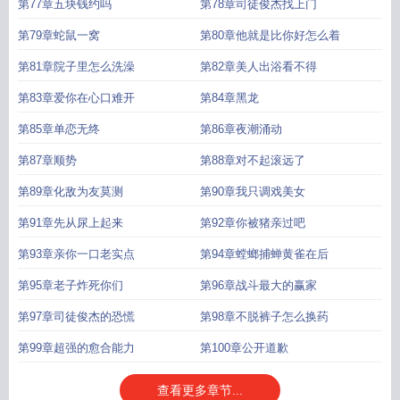
第77章五块钱约吗
第78章司徒俊杰找上门
第79章蛇鼠一窝
第80章他就是比你好怎么着
第81章院子里怎么洗澡
第82章美人出浴看不得
第83章爱你在心口难开
第84章黑龙
第85章单恋无终
第86章夜潮涌动
第87章顺势
第88章对不起滚远了
第89章化敌为友莫测
第90章我只调戏美女
第91章先从尿上起来
第92章你被猪亲过吧
第93章亲你一口老实点
第94章螳螂捕蝉黄雀在后
第95章老子炸死你们
第96章战斗最大的赢家
第97章司徒俊杰的恐慌
第98章不脱裤子怎么换药
第99章超强的愈合能力
第100章公开道歉
查看更多章节...