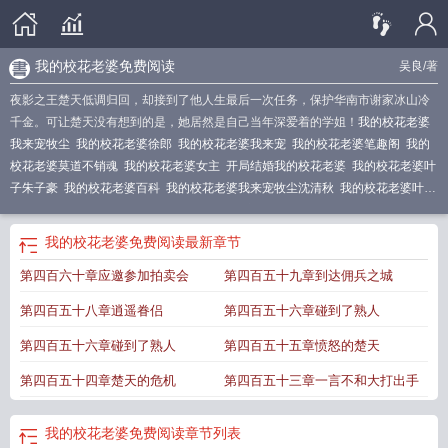
我的校花老婆免费阅读
吴良
/著
夜影之王楚天低调归回，却接到了他人生最后一次任务，保护华南市谢家冰山冷
千金。可让楚天没有想到的是，她居然是自己当年深爱着的学姐！
我的校花老婆
我来宠牧尘
我的校花老婆徐郎
我的校花老婆我来宠
我的校花老婆笔趣阁
我的
校花老婆莫道不销魂
我的校花老婆女主
开局结婚我的校花老婆
我的校花老婆叶
子朱子豪
我的校花老婆百科
我的校花老婆我来宠牧尘沈清秋
我的校花老婆叶子
txt
我的校花老婆叶子
我的校花的老婆
重生之我的校花老婆
我的校花老婆苏
晴
我的校花老婆莫道不销魂在哪个平台看
我的校花老婆路边白杨追书网
我的校
我的校花老婆免费阅读
最新章节
花老婆莫道不销魂 那里可以听书
我的校花总裁
我的校花老婆路边白杨TXT全
第四百六十章应邀参加拍卖会
第四百五十九章到达佣兵之城
集
我的校花老婆秦晓叶
我的校花老婆路边白杨txt百度
我的校花老婆许杰
我的
校花老婆刘辰
我的校花老婆改编
我的校花老婆路边白杨笔趣阁
我的校花老婆叶
第四百五十八章逍遥眷侣
第四百五十六章碰到了熟人
子原文阅读
我的校花老婆唐金
我的校花老婆免费阅读
我的校花老婆萧玉若
我
的老婆是校花改编
我的校花老婆笔趣阁无弹窗
我的校花老婆第126章
我的校花
第四百五十六章碰到了熟人
第四百五十五章愤怒的楚天
老婆我来宠白凝冰
我的校花老婆百度百科
我的校花老婆大全
我的校花老婆秦风
第四百五十四章楚天的危机
第四百五十三章一言不和大打出手
洛雪
我的校花老婆秦枫
我的校花老婆我来宠第二季免费观看
我的老婆是校
花
我的校花老婆叶子刘伟
我的校花老婆 吴良
我的校花老婆女主有几个
我的校
花老婆全文
我的校花老婆唐宇
我的校花老婆养成计划
我的校花老婆徐郎
我的校花老婆免费阅读
章节列表