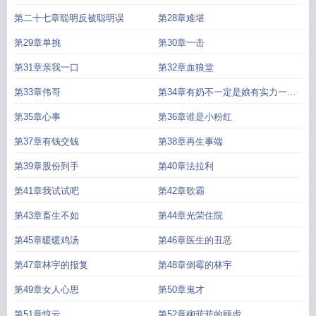
第二十七章聪明反被聪明误
第28章难堪
第29章单挑
第30章一击
第31章亲我一口
第32章血狼堂
第33章伟哥
第34章有奶不一定是娘有实力一定
是爷
第35章心事
第36章谁是小粉红
第37章有钱交钱
第38章再生事端
第39章股份到手
第40章法拉利
第41章我试试吧
第42章歌霸
第43章畜生不如
第44章光荣住院
第45章暖暖鸡汤
第46章医生的丑恶
第47章林宇的报复
第48章倒霉的林宇
第49章女人心思
第50章鬼才
第51章惊云
第52章柳菲菲的顾虑