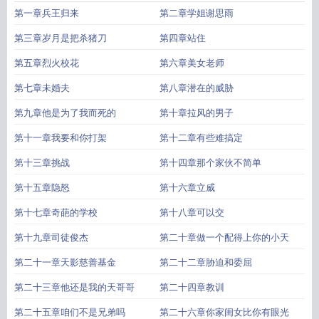
TXT
我的校花总裁女友
开局结婚.我的校花老婆
我的老婆是校花有几个女主
我
第一章兵王归来
第二章学姐谢思雨
的校花老婆秦风
我的校花老婆黄改版
我的校花老婆电影在线观看
我的校花老婆
我来宠陈雨薇最新章节更新时间
都市之我的校花老婆
我的校花老婆陈凡
我的校
第三章岁月是把杀猪刀
第四章站住
花老婆萧玉诺薛朗
我的校花老婆徐朗有声
第五章烈火校花
第六章美女老师
第七章未婚夫
第八章潜在的威胁
第九章他是为了我而死的
第十章拉风的男子
第十一章我要和你打架
第十二章有些难搞定
第十三章挑战
第十四章那个家伙不简单
第十五章隐怒
第十六章立威
第十七章奇葩的学校
第十八章可以交
第十九章司徒俊杰
第二十章做一个配得上你的小天
第二十一章天影慈善基金
第二十二章胁迫和委屈
第二十三章他还是我的天哥哥
第二十四章教训
第二十五章咱们不是兄弟吗
第二十六章你家闺女比你有眼光