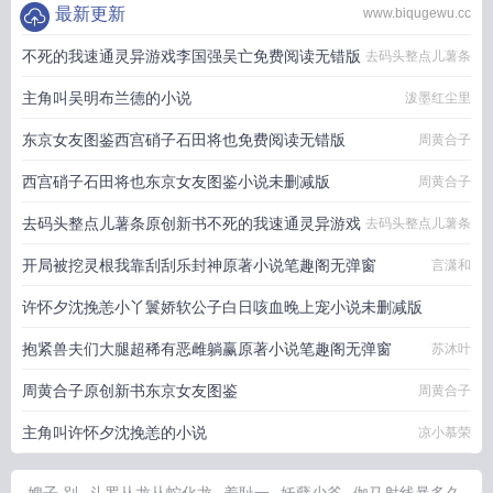
最新更新
www.biqugewu.cc
不死的我速通灵异游戏李国强吴亡免费阅读无错版
去码头整点儿薯条
主角叫吴明布兰德的小说
泼墨红尘里
东京女友图鉴西宫硝子石田将也免费阅读无错版
周黄合子
西宫硝子石田将也东京女友图鉴小说未删减版
周黄合子
去码头整点儿薯条原创新书不死的我速通灵异游戏
去码头整点儿薯条
开局被挖灵根我靠刮刮乐封神原著小说笔趣阁无弹窗
言潇和
许怀夕沈挽恙小丫鬟娇软公子白日咳血晚上宠小说未删减版
抱紧兽夫们大腿超稀有恶雌躺赢原著小说笔趣阁无弹窗
凉小慕荣
苏沐叶
周黄合子原创新书东京女友图鉴
周黄合子
主角叫许怀夕沈挽恙的小说
凉小慕荣