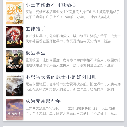
小王爷他必不可能动心
双洁，凭借医术搞事业女主X疯批美人抢江山男主顾珞穿越成了
安平伯府养在庄子上长了15年的二小姐。二小姐人美心好...
主神猎手
在武侠世界中，化身肌肉猛汉，以力镇压江湖横扫千军，成为一
代草莽至尊在巫师世界中，和死灵为伍与天灾为伴，就连...
极品学生
重回校园，该如何重度一次青春？学妹学姐不请自来，校园纨绔
通通收服当作小弟当人生再来一次，该如何逍遥是好？且看...
不想当大名的武士不是好阴阳师
尼赫卡里地区，金字塔中的亡灵再次苏醒。旧世界中，人类与矮
人正饱受绿皮和野兽人的袭击。新世界里，曾经同为一族的...
成为无常那些年
三界两大流量top八卦。一，太清仙境的拂因仙子下凡历劫丢
了，至今未归。二，幽冥之主泰山府君的世子不爱仙子，竟...