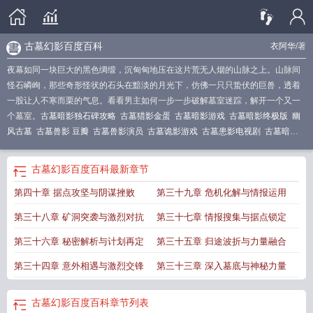
古墓幻影百度百科
衣阿华
/著
夜幕如同一块巨大的黑色绸缎，沉甸甸地压在这片荒无人烟的山脉之上。山脉间
怪石嶙峋，那些奇形怪状的石头在黯淡的月光下，仿佛一只只蛰伏的巨兽，透着
一股让人不寒而栗的气息。看看男主如何一步一步破解墓室迷踪，解开一个又一
个墓室。
古墓暗影独石碑攻略
古墓猎影金蛋
古墓暗影游戏
古墓暗影终极版
幽
风古墓
古墓兽影 豆瓣
古墓兽影演员
古墓诡影游戏
古墓患影电视剧
古墓暗影
古墓
古墓幽魂电影
古墓幻影百度百科
古墓幽魂网站
古墓靓影
影三郎古墓介
绍
幽灵古墓第三关
幽墓电影
古墓诡影
古墓魔影boss怎么打
古墓兽影详细介
古墓幻影百度百科
最新章节
绍
古墓暗影全收集地图
古墓幽魂
古墓兽影演员表
古墓魔影
影三郎古墓
幽灵
第四十章 据点攻坚与阴谋挫败
第三十九章 危机化解与情报运用
古墓
古墓暗影最后boss打法
古墓兽影解说
古墓暗影支线
古墓丽影
小游戏古墓
诡影游戏攻略
古墓暗影免费了?
古墓暗影镜子攻略
古墓暗影古墓攻略
古墓阴
第三十八章 矿洞突袭与激烈对抗
第三十七章 情报搜集与据点锁定
影
古墓魔影boss最新打法
古墓兽影豆瓣
小游戏古墓诡影通关攻略
古墓幻影电
视剧
幽灵古墓第一关
古墓诡影攻略
古墓魔影boss打法
古墓暗影图文攻略
古墓
第三十六章 秘密解析与计划再定
第三十五章 归途波折与力量融合
丽影暗影好玩吗
古墓患影在线观看
古墓幽灵免费观看
古墓暗影古墓挑战攻
第三十四章 意外相遇与激烈交锋
第三十三章 深入墓底与神秘力量
略
古墓魔影boss
古墓幽灵
古墓暗影
古墓兽影是真实吗
古墓秘影
古墓暗影好
玩吗
古墓兽影简介
古墓幻影百度百科
章节列表