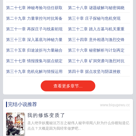
第二十七章 神秘考验与信任获取
第二十八章 谜题破解与秘密揭晓
第二十九章 力量掌控与对抗筹备
第三十章 庄子探秘与危机突现
第三十一章 再探庄子与线索初现
第三十二章 踏入古墓与机关重重
第三十三章 深入墓底与神秘力量
第三十四章 意外相遇与激烈交锋
第三十五章 归途波折与力量融合
第三十六章 秘密解析与计划再定
第三十七章 情报搜集与据点锁定
第三十八章 矿洞突袭与激烈对抗
第三十九章 危机化解与情报运用
第四十章 据点攻坚与阴谋挫败
查看更多章节...
完结小说推荐
www.biqugewu.cc
我的修炼变质了
圣人绝学妖魔秘法万古之秘伟人秘辛绯闻八卦为什么你都知道亿
点点？大概是因为我经常做梦吧...