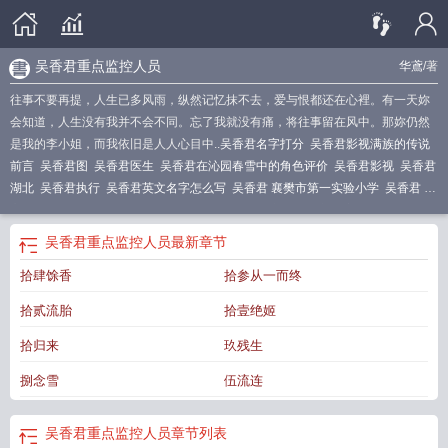
吴香君重点监控人员
华鳶
/著
往事不要再提，人生已多风雨，纵然记忆抹不去，爱与恨都还在心裡。有一天妳
会知道，人生没有我并不会不同。忘了我就没有痛，将往事留在风中。那妳仍然
是我的李小姐，而我依旧是人人心目中..
吴香君名字打分
吴香君影视满族的传说
前言
吴香君图
吴香君医生
吴香君在沁园春雪中的角色评价
吴香君影视
吴香君
湖北
吴香君执行
吴香君英文名字怎么写
吴香君 襄樊市第一实验小学
吴香君 法
官
吴香君肯德基
吴香君 同学
吴香君影视大全最新版本更新内容介绍
吴香君重
点监控人员
吴香君视频
吴香君照片
吴香君重庆
吴香君 华中农业大学
徐工吴
吴香君重点监控人员
最新章节
香君
吴香君拉丁舞
吴香君纹身图案图片大全
吴香君名字寓意是什么
吴香君影
拾肆馀香
拾参从一而终
视沁园春雪视频
吴香君河南
吴香君影视视频
吴香君徐工
吴香君马鞍山
江西
人
吴香君起外号叫什么
吴香君 龙游县公务员
吴香君 内蒙
吴香君满族的传说前
拾贰流胎
拾壹绝姬
言怎么写
吴香君个人简历
拾归来
玖残生
捌念雪
伍流连
吴香君重点监控人员
章节列表