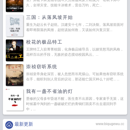
丧尸异能卡牌宠物非战斗人员请撤离萧升刚成为一名制卡师不
久，全球灾变。技能卡冰锥术，雷击万钧，死亡...
三国：从落凤坡开始
重生为赵云长子赵统。汉建安十七年，二刘决裂。落凤坡前面对
着即将陨落的凤雏，赵统该如何救，又该如何兴复汉室...
校花的极品特工
王牌特工入驻菁菁校园，化身极品辅导员，以嬉笑怒骂的风格，
花样百出的手段，无敌的姿态搅动校园风云。...
崇祯窃听系统
崇祯皇帝身处深宫，被人忽悠而吊死煤山。可如果他有窃听系统
在手，能听到别人背后的议论，那还能亡国灭种么？好吧，...
我有一盏不省油的灯
墨修的父母多年昏迷不醒，医生查不出原因，专家束手无策，这
时候墓中淘到的一盏破破烂烂的青铜灯因卖不出去退回到手
中，...
最新更新
www.biqugewu.cc