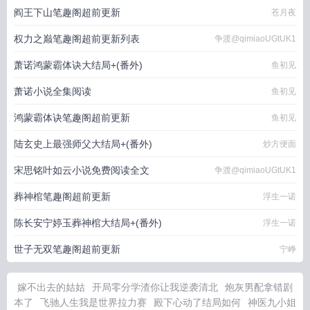
阎王下山笔趣阁超前更新
苍月夜
权力之巅笔趣阁超前更新列表
争渡@qimiaoUGtUK1
萧诺鸿蒙霸体诀大结局+(番外)
鱼初见
萧诺小说全集阅读
鱼初见
鸿蒙霸体诀笔趣阁超前更新
鱼初见
陆玄史上最强师父大结局+(番外)
炒方便面
宋思铭叶如云小说免费阅读全文
争渡@qimiaoUGtUK1
葬神棺笔趣阁超前更新
浮生一诺
陈长安宁婷玉葬神棺大结局+(番外)
浮生一诺
世子无双笔趣阁超前更新
宁峥
嫁不出去的姑姑
开局零分学渣你让我逆袭清北
炮灰男配拿错剧
本了
飞驰人生我是世界拉力赛
殿下心动了结局如何
神医九小姐