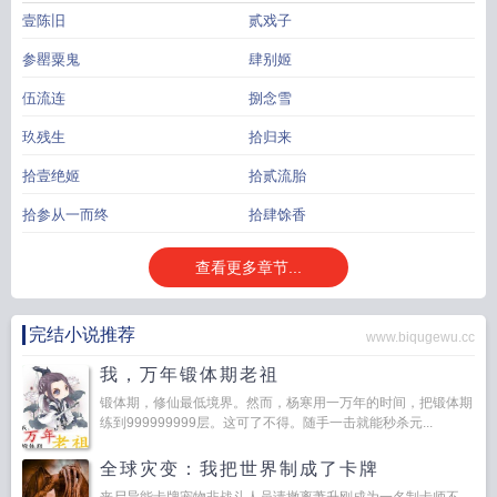
壹陈旧
贰戏子
参罌粟鬼
肆别姬
伍流连
捌念雪
玖残生
拾归来
拾壹绝姬
拾贰流胎
拾参从一而终
拾肆馀香
查看更多章节...
完结小说推荐
www.biqugewu.cc
我，万年锻体期老祖
锻体期，修仙最低境界。然而，杨寒用一万年的时间，把锻体期
练到999999999层。这可了不得。随手一击就能秒杀元...
全球灾变：我把世界制成了卡牌