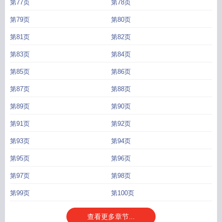
第77页
第78页
第79页
第80页
第81页
第82页
第83页
第84页
第85页
第86页
第87页
第88页
第89页
第90页
第91页
第92页
第93页
第94页
第95页
第96页
第97页
第98页
第99页
第100页
查看更多章节...