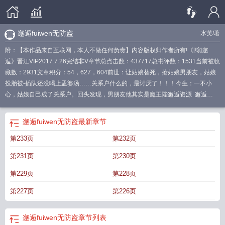
邂逅fuiwen无防盗
水芙
/著
附：【本作品来自互联网，本人不做任何负责】内容版权归作者所有!《[综]邂
逅》晋江VIP2017.7.26完结非V章节总点击数：437717总书评数：1531当前被收
藏数：2931文章积分：54，627，604前世：让姑娘替死，抢姑娘男朋友，姑娘
投胎被-插队还没喝上孟婆汤……关系户什么的，最讨厌了！！！今生：一不小
心，姑娘自己成了关系户。回头发现，男朋友他其实是魔王陛
邂逅资源
邂逅
fuiwen番外
免费阅读邂逅漫画
邂逅gl
slg邂逅
邂逅无防盗
综漫之次元邂逅
邂
逅免费阅读无防盗网
逅邂浪漫
邂逅全文免费阅读无防盗
邂逅100话
邂逅
邂逅fuiwen无防盗
最新章节
chance
邂逅漫画免费阅读下拉式25话
综漫无限邂逅的世界免费阅读
邂逅
第233页
第232页
fuiwen晋江
那无限的邂逅免费阅读
综邂逅txt免费
邂逅fuiwentxt
综漫邂逅二次
元
综漫无限邂逅免费阅读
综漫无限邂逅
综漫的次元邂逅
邂逅网里的快穿
邂逅
第231页
第230页
fuiwen无重复章节
地错邂逅20卷
邂逅推荐
邂逅txt
综漫无限的邂逅免费
邂逅
fuiwen全文免费
邂逅byriverrr在线阅读
邂逅无防盗章
邂逅
综漫那无限的邂逅
第229页
第228页
免费
邂逅全文阅读无错版
综邂逅水芙tⅹt
综漫那无限的邂逅
漫画 邂逅
综漫那
第227页
第226页
无限的邂逅txt
邂逅abogl全文免费阅读
邂逅无弹窗
邂逅免费阅读
邂逅漫画全集
免费阅读
邂逅漫画完整免费阅读
综邂逅水芙
那无限的邂逅
邂逅类
邂逅bL
邂
逅番外
邂逅漫画5
综漫之无限的邂逅卡夜阁
邂逅fuiwen无防盗
邂逅fuiwentxt全
邂逅fuiwen无防盗
章节列表