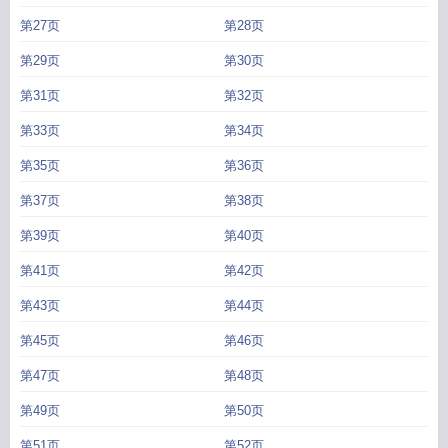
第27页
第28页
第29页
第30页
第31页
第32页
第33页
第34页
第35页
第36页
第37页
第38页
第39页
第40页
第41页
第42页
第43页
第44页
第45页
第46页
第47页
第48页
第49页
第50页
第51页
第52页