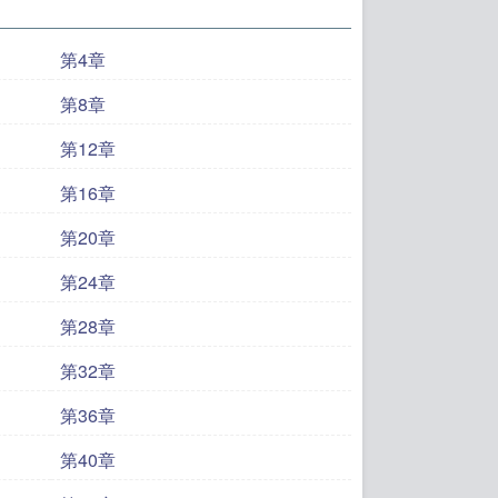
第4章
第8章
第12章
第16章
第20章
第24章
第28章
第32章
第36章
第40章