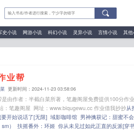
军史小说
网游小说
科幻小说
灵异小说
言情小说
其他
分作业帮
菜
更新时间：2024-11-23 03:58:06
业帮是由作者：半截白菜所著，笔趣阁屋免费提供100分作
三秒记住本站：笔趣阁屋 网址：www.biqugewu.cc 作业借我抄抄
从
要开始说话了[无限]
域影咖啡馆
男神擒获记：甜蜜不会
，sm）
扶摇番外：环姬
你从未见过如此正直的反派[穿书