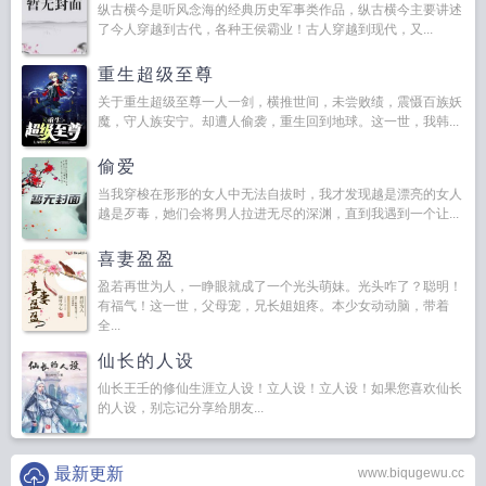
纵古横今是听风念海的经典历史军事类作品，纵古横今主要讲述
了今人穿越到古代，各种王侯霸业！古人穿越到现代，又...
重生超级至尊
关于重生超级至尊一人一剑，横推世间，未尝败绩，震慑百族妖
魔，守人族安宁。却遭人偷袭，重生回到地球。这一世，我韩...
偷爱
当我穿梭在形形的女人中无法自拔时，我才发现越是漂亮的女人
越是歹毒，她们会将男人拉进无尽的深渊，直到我遇到一个让...
喜妻盈盈
盈若再世为人，一睁眼就成了一个光头萌妹。光头咋了？聪明！
有福气！这一世，父母宠，兄长姐姐疼。本少女动动脑，带着
全...
仙长的人设
仙长王壬的修仙生涯立人设！立人设！立人设！如果您喜欢仙长
的人设，别忘记分享给朋友...
最新更新
www.biqugewu.cc