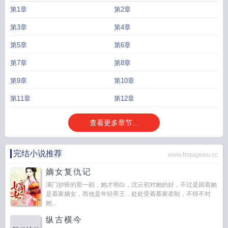
在逍遥
自在逍遥歌词
自在逍遥功视频
闲闲云水心
自在逍遥风起免内购版
自在
第1章
第2章
逍遥风起内置修改器2023最新版
自在逍遥游歌曲
自在逍遥功
自在逍遥风起攻
略
自在逍遥是什么生肖
自在逍遥岁月梭是什么生肖
自在逍遥风起兑换码
四合
第3章
第4章
院自在逍遥
自在逍遥风起
自在逍遥风起修改器
自在逍遥风起怎么修改
自在逍
第5章
第6章
遥游
自在逍遥的网名
自在逍遥诗
自在逍遥万事休意思
自在逍遥的意思
自在逍
遥的句子
自在逍遥清净心的意思
自在逍遥的同义词
自在逍遥造句
自在逍遥攻
第7章
第8章
略
心静神闲
自在逍遥心儿
自在逍遥还是逍遥自在
自在逍遥风起刀客攻略
自在
逍遥风起成就
第9章
自在逍遥下一句
前程锦绣是什么生肖
第10章
自在逍遥崔心笔趣阁
自在
逍遥藏头尾
自在逍遥什么意思
自在逍遥在线阅读
第11章
第12章
查看更多章节...
完结小说推荐
www.biqugewu.cc
嫡女复仇记
满门抄斩的那一刻，她才明白，沈云初对她的好，不过是因着她
是慕家嫡女，而他是年轻帝王，处处受着慕家牵制，不得不对
她...
纵古横今