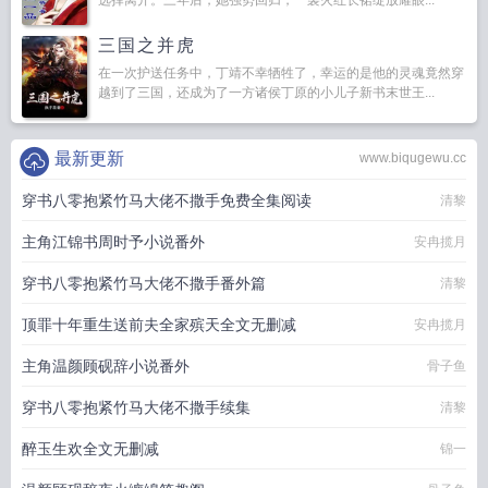
选择离开。三年后，她强势回归，一袭火红长裙绽放耀眼...
三国之并虎
在一次护送任务中，丁靖不幸牺牲了，幸运的是他的灵魂竟然穿
越到了三国，还成为了一方诸侯丁原的小儿子新书末世王...
最新更新
www.biqugewu.cc
穿书八零抱紧竹马大佬不撒手免费全集阅读
清黎
主角江锦书周时予小说番外
安冉揽月
穿书八零抱紧竹马大佬不撒手番外篇
清黎
顶罪十年重生送前夫全家殡天全文无删减
安冉揽月
主角温颜顾砚辞小说番外
骨子鱼
穿书八零抱紧竹马大佬不撒手续集
清黎
醉玉生欢全文无删减
锦一