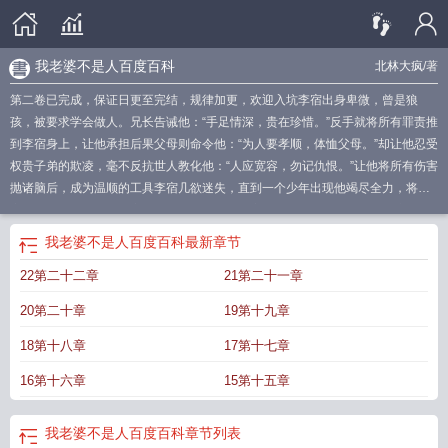
我老婆不是人百度百科
北林大疯
/著
第二卷已完成，保证日更至完结，规律加更，欢迎入坑李宿出身卑微，曾是狼
孩，被要求学会做人。兄长告诫他：“手足情深，贵在珍惜。”反手就将所有罪责推
到李宿身上，让他承担后果父母则命令他：“为人要孝顺，体恤父母。”却让他忍受
权贵子弟的欺凌，毫不反抗世人教化他：“人应宽容，勿记仇恨。”让他将所有伤害
抛诸脑后，成为温顺的工具李宿几欲迷失，直到一个少年出现他竭尽全力，将李
宿从泥沼中拉起，为李宿带来一缕暖光，让李宿有力气再次爬起只是当连这缕暖
光都被强行剥夺时，李宿终于明白，他从没有做人的机会。——他抬起手中刀
我老婆不是人百度百科
最新章节
都、杀、了。权贵当街鞭挞平民、强抢民女，官府装聋作哑，李宿争得权力，按
22第二十二章
21第二十一章
律行事，杀了边关异族无恶不作，烧杀抢掠、滥杀无辜，李宿领兵攻打，决胜千
里，杀了媚上欺下的奸臣克扣军粮，害得边关将士活活饿死，李宿绝不容忍，军
20第二十章
19第十九章
令处决，杀了夺他所爱、却并不加珍视，还肆意凌辱之人，李宿更是绝不容忍，
杀。他满手鲜血，一路杀回安都，刀锋直指皇城，唯愿还人世一片清静。承天下
18第十八章
17第十七章
万民心之所向，他将成为江山新主。*站在鲜血染就的帝王路上时，李宿再一次遇
16第十六章
15第十五章
见故人。对方曾是他年少时光的唯一救赎，也曾是他心头最深的伤疤。曾将他送
上青云巅，也曾让他痛不欲生。同他一样身不由己，也同他一样苦苦挣扎此时仰
头定定看着他，苍白着面容，问李宿是否来取他的命。沉默许久，李宿终于放下
我老婆不是人百度百科
章节列表