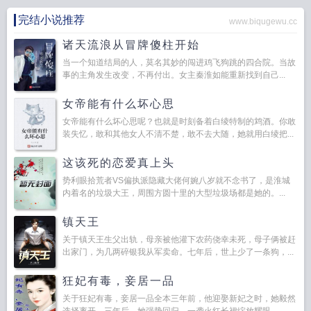
扎罢了。（忏悔：下一本我会好好总结故事好好写文案）——自嗨式的文，从主
完结小说推荐
www.biqugewu.cc
角小时候写起的，不喜欢的话请千万不要看。评论正常讨论都可，不要骂两个主
角，不要骂！不要骂！不要骂！我会删，看不爽我给你退订阅，嘴上留德。（在
诸天流浪从冒牌傻柱开始
这里认认真真磕一个头。）——为防止更多争议，本文自2025年3月9日开始由主
当一个知道结局的人，莫名其妙的闯进鸡飞狗跳的四合院。当故
攻视角改为双视角。3月24日增加爽文标签。防盗已开，70％。背景为架空古
事的主角发生改变，不再付出。女主秦淮如能重新找到自己...
代，社会动乱，现实不要学习主角的行为。人设卡谢谢孩子干妈东方有灵老师约
女帝能有什么坏心思
的稿子（哼哼唧唧递花~下一本：将军说他喜欢朕，对朕一往情深，朕信了。《直
男一滴泪，演到朕心碎》（甜文，自我攻略）领导说君臣恋be率1000%，我不
女帝能有什么坏心思呢？也就是时刻备着白绫特制的鸩酒。你敢
装失忆，敢和其他女人不清不楚，敢不去大随，她就用白绫把...
信。《不要在朝堂谈恋爱》（强扭的瓜不甜但很好吃，学习向上管理）皮卡丘直
男伸出爪爪，尝试救赎一个刺猬阴暗师弟——《阴暗值又飙升了》（救赎，欢喜
这该死的恋爱真上头
冤家互怼~）发出请大家都收藏一下的狗叫声~
我老婆不是人全文
我老婆不是娇妻
在线观看
我老婆不是娇妻by北林大疯
势利眼拾荒者VS偏执派隐藏大佬何婉八岁就不念书了，是淮城
我老婆不是娇妻北林大疯免费阅读
我的老
内着名的垃圾大王，周围方圆十里的大型垃圾场都是她的。...
婆不是妖
我老婆不是人
我老婆不是娇妻晋江
我老婆不是娇妻李宿
我老婆不是
娇妻by北林大笔趣阁
老婆不是娇妻
我老婆不是娇妻北大林疯
我老婆不是娇妻北
镇天王
林大疯免费阅读全文最新章节
我的老婆不是她
我老婆不是娇妻by北林大疯退隐
关于镇天王生父出轨，母亲被他灌下农药侥幸未死，母子俩被赶
后我成
我老婆不是娇妻李宿免费阅读
我老婆不是娇妻免费阅读北林大疯
我老婆
出家门，为几两碎银我从军卖命。七年后，世上少了一条狗，...
不是cra
我老婆不是娇妻免费阅读
我老婆不是娇妻全文阅读
我老婆不是娇妻北
林大疯
我老婆不是人百度百科
狂妃有毒，妾居一品
关于狂妃有毒，妾居一品全本三年前，他迎娶新妃之时，她毅然