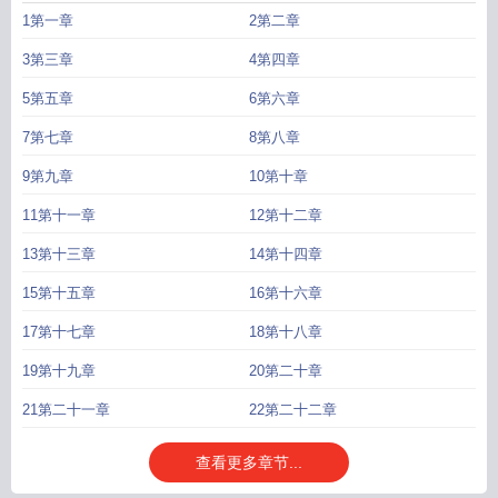
了一直拿在手中的刀。回答：“并非。”将他抱入怀中，李宿一字一句：“我来接
1第一章
2第二章
你。”*受视角*最初相逢时，自己高高在上，对方卑微如泥。但仍然一见倾心，见
之不忘。谢相呴以为寻到良缘，费力将李宿救起，想和他白头偕老。没想到眼光
3第三章
4第四章
太好。李宿很快展现出无尽锋芒，势不可挡，他悔教夫婿觅封侯，转而竭尽全力
5第五章
6第六章
要留住对方。耍心机、玩策略，一通算计后，却更加无可阻止，还被李宿抓了个
正着。李宿不怪他，李宿说要带他去更广阔的天地。谢相呴不语，谢相呴只想待
7第七章
8第八章
在亲亲郎君身边。*后来，李宿一一实现诺言李宿给他钱财万贯。谢相呴并不多
看，钻进他怀里撒娇。李宿给他参政权力。谢相呴仍不眷恋，只想着如何运作才
9第九章
10第十章
能为李宿提供助力。李宿给他无边自由。谢相呴以为对方要弃他而去，伤心不
11第十一章
12第十二章
已，恨没有一把锁将两人锁上，让李宿哄到说不出话。甚至为讨他开心，李宿一
改简朴的行事风格，筑起高楼，令千人奏曲——谢相呴却只考虑，怎样才能再此
13第十三章
14第十四章
时露出最好看的笑容，给李宿看？*改朝换代，李宿拥爱人在怀，共看人间盛景。
15第十五章
16第十六章
一字一句为他描述心中宏图，话却被谢相呴打断，手指轻轻点在他唇上。本只为
寻良人、觅佳婿，琴瑟和鸣，长相厮守，不料郎君胸怀万里，志向凌云，数十年
17第十七章
18第十八章
后，已是帝王。谢相呴叹：“我当不成闺怨娇妻了。”*受：我想当娇妻qaq攻：
19第十九章
20第二十章
不，你不是，你不想。几句话总结故事：我老婆不是娇妻，我是真杀神。受的剧
本：努力想当娇妻因为老公太卷最终娇妻梦碎。攻的剧本：逆袭，告诉老婆你是
21第二十一章
22第二十二章
独立的人。继续逆袭往上爬。日常：甜甜蜜蜜夹杂三观不合危机，互帮互助中贴
贴着互相坑害（划掉）。*本文没有生子情节绞尽脑汁写文案中。前期憋屈，第一
查看更多章节...
卷结束后开始爽，后期很爽。——文案改过，角度不一样，但文章内容不变，如
果你看见作者又改了文名文案，请不要怀疑故事颠覆，这只是一个扑街的苦苦挣