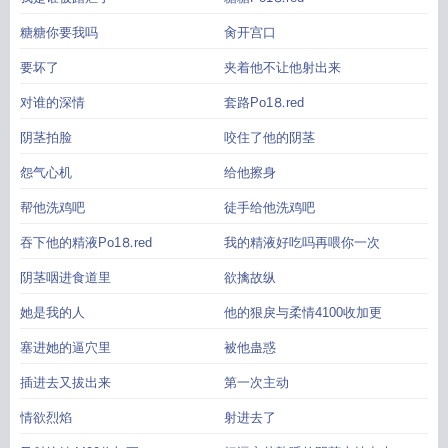
糖糖你要我吗
肏开宫口
要坏了
夹着他不让他射出来
对谁的深情
套路Рo1⒏red
阴茎拍脸
咬住了他的阴茎
怨气心机
给他擦身
帮他洗鸡吧
徒手给他洗鸡吧
吞下他的精液Рo1⒏red
我的精液好吃吗再喂你一次
阴茎咽进食道里
欲擒故纵
她是我的人
他的狠戾与柔情4100收加更
塞进她的逼穴里
被他蛊惑
插进去又拔出来
第一次主动
情欲烈焰
射进去了