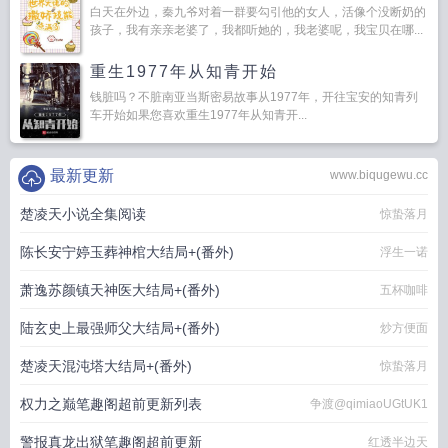
白天在外边，秦九爷对着一群要勾引他的女人，活像个没断奶的
孩子，我有亲亲老婆了，我都听她的，我老婆呢，我宝贝在哪...
重生1977年从知青开始
钱脏吗？不脏南亚当斯密易故事从1977年，开往宝安的知青列
车开始如果您喜欢重生1977年从知青开...
最新更新
www.biqugewu.cc
楚凌天小说全集阅读
惊蛰落月
陈长安宁婷玉葬神棺大结局+(番外)
浮生一诺
萧逸苏颜镇天神医大结局+(番外)
五杯咖啡
陆玄史上最强师父大结局+(番外)
炒方便面
楚凌天混沌塔大结局+(番外)
惊蛰落月
权力之巅笔趣阁超前更新列表
争渡@qimiaoUGtUK1
警报真龙出狱笔趣阁超前更新
红透半边天