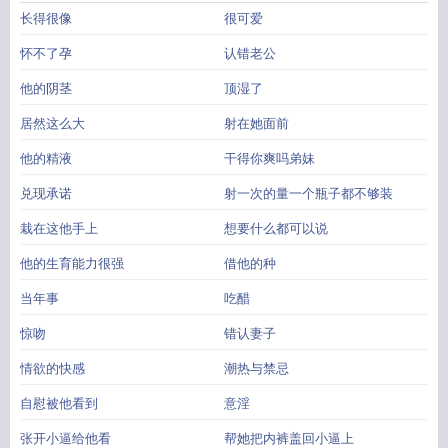
长得很像
很可爱
怀不了孕
认错老公
他的阴茎
顶湿了
居然这么大
射在她面前
他的精液
干得你爽吗弟妹
兑现承诺
射一次的量一个瓶子都不够装
栽在这他手上
想要什么都可以说
他的生育能力很强
借他的种
当年事
吃醋
惊吻
错认妻子
情欲的快感
潮热与禁忌
自慰被他看到
意淫
张开小逼给他看
帮她把内裤盖回小逼上