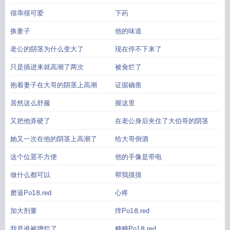
很乖很可爱
下药
换妻子
他的味道
老公的阴茎为什么变大了
现在停不下来了
只是插进来就高潮了两次
被肏烂了
抱着妻子在大哥的阴茎上高潮
证据确凿
居然这么舒服
握这里
又把他弄硬了
在老公身后夹住了大伯哥的阴茎
她又一次在他的阴茎上高潮了
给大哥倒酒
这个位置不方便
他的手像是带电
做什么都可以
帮我摸摸
磨逼Рo1⒏red
心疼
加大剂量
痒Рo1⒏red
我是谁被蹭烂了
糖糖Рo1⒏red