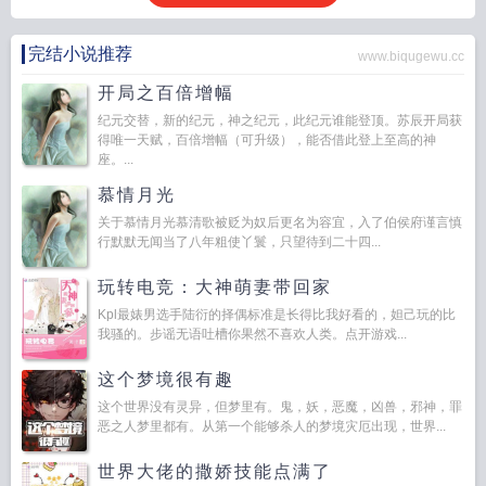
完结小说推荐
www.biqugewu.cc
开局之百倍增幅
纪元交替，新的纪元，神之纪元，此纪元谁能登顶。苏辰开局获
得唯一天赋，百倍增幅（可升级），能否借此登上至高的神
座。...
慕情月光
关于慕情月光慕清歌被贬为奴后更名为容宜，入了伯侯府谨言慎
行默默无闻当了八年粗使丫鬟，只望待到二十四...
玩转电竞：大神萌妻带回家
Kpl最婊男选手陆衍的择偶标准是长得比我好看的，妲己玩的比
我骚的。步谣无语吐槽你果然不喜欢人类。点开游戏...
这个梦境很有趣
这个世界没有灵异，但梦里有。鬼，妖，恶魔，凶兽，邪神，罪
恶之人梦里都有。从第一个能够杀人的梦境灾厄出现，世界...
世界大佬的撒娇技能点满了