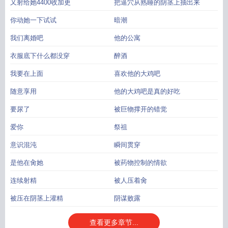
又射给她4400收加更
把逼穴从熟睡的阴茎上抽出来
你动她一下试试
暗潮
我们离婚吧
他的公寓
衣服底下什么都没穿
醉酒
我要在上面
喜欢他的大鸡吧
随意享用
他的大鸡吧是真的好吃
要尿了
被巨物撑开的错觉
爱你
祭祖
意识混沌
瞬间贯穿
是他在肏她
被药物控制的情欲
连续射精
被人压着肏
被压在阴茎上灌精
阴谋败露
查看更多章节...