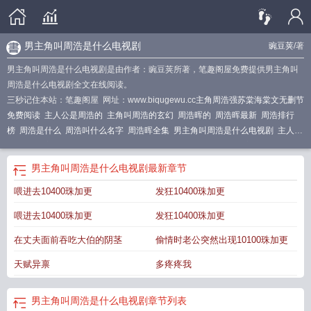
男主角叫周浩是什么电视剧
豌豆荚
/著
男主角叫周浩是什么电视剧是由作者：豌豆荚所著，笔趣阁屋免费提供男主角叫
周浩是什么电视剧全文在线阅读。
三秒记住本站：笔趣阁屋 网址：www.biqugewu.cc
主角周浩强苏棠海棠文无删节
免费阅读
主人公是周浩的
主角叫周浩的玄幻
周浩晖的
周浩晖最新
周浩排行
榜
周浩是什么
周浩叫什么名字
周浩晖全集
男主角叫周浩是什么电视剧
主人公
叫周浩的
主角周浩强苏棠海棠文无删节
周浩辉作品免费阅读
男主叫周浩是什么
电视
周浩晖在线阅读
男主叫周浩的
主角周浩强苏棠海棠文无删节版
周浩弦
男主角叫周浩是什么电视剧
最新章节
喂进去10400珠加更
发狂10400珠加更
喂进去10400珠加更
发狂10400珠加更
在丈夫面前吞吃大伯的阴茎
偷情时老公突然出现10100珠加更
天赋异禀
多疼疼我
男主角叫周浩是什么电视剧
章节列表