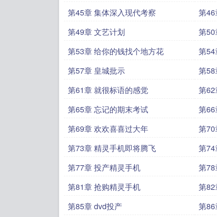
第45章 集体深入现代考察
第4
第49章 文艺计划
第5
第53章 给你的钱找个地方花
第5
第57章 皇城批示
第5
第61章 就很标语的感觉
第6
第65章 忘记的期末考试
第6
第69章 欢欢喜喜过大年
第7
第73章 精灵手机即将腾飞
第7
第77章 投产精灵手机
第7
第81章 抢购精灵手机
第8
罄
第85章 dvd投产
第86