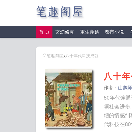
笔趣阁屋
首 页
玄幻修真
重生穿越
都市小说
笔趣阁屋
>
八十年代科技成就
八十年
作者：
山寨师
80年代连
领社会进步
糟的情感纠葛
代科技在8