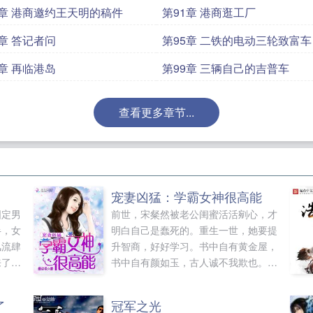
0章 港商邀约王天明的稿件
第91章 港商逛工厂
4章 答记者问
第95章 二铁的电动三轮致富车
8章 再临港岛
第99章 三辆自己的吉普车
查看更多章节...
宠妻凶猛：学霸女神很高能
固定男
前世，宋粲然被老公闺蜜活活剜心，才
半，女
明白自己是蠢死的。重生一世，她要提
风流肆
升智商，好好学习。书中自有黄金屋，
来了个
书中自有颜如玉，古人诚不我欺也。她
眸，自
手捧小金人，脚踹小白花，风生水起，
渣渣什么的滚粗，别妨碍本仙女挖金。
了
冠军之光
可是这颜如玉似乎有哪里不对？夜黑风