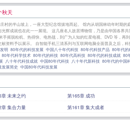
四合院之逆天金手指
魂穿司马遹，地狱开局
穿越1960
小球时代，库里鲨鱼的结合
HP：卷王造就和谐社会
二嫁
个秋天
赶海后，我靠着龙珠日赚百万
剑惊鸿，逆苍穹
盗墓：掠
郎庄村的半山坡上，一座大型纪念馆拔地而起。 馆内从胡国林幼年时期的
逆鳞
古堡春秋
末日圣母囤货后的摆烂之路
轻点罚！乖软
与光辉成就也在此一一展现。 这几座名人故居博物馆，乃是由华国各界共
戏：戴好你的面具了吗？
家父隋文帝，你听过红尘仙吗
米手摇脱粒机、热得快、电热毯，到广为人知的红星电视、DVD 等，再
献资料予以展示。 自智能手机三清系列与互联网电脑全面普及之后，科技发
技发明
80年代的科技发展
中国八十年代科技
80年代科技产品
80年代
果
80年代科学技术
80年代的科技
80年代高科技
80年代的科技成就
8
发展
八十年代科技成就
中国80年代科技
八十年代新科技
80年代的中国
科技发展简史
中国80年代科技发展
66章 未来之约
第165章 成功
62章 集合力量
第161章 集大成者