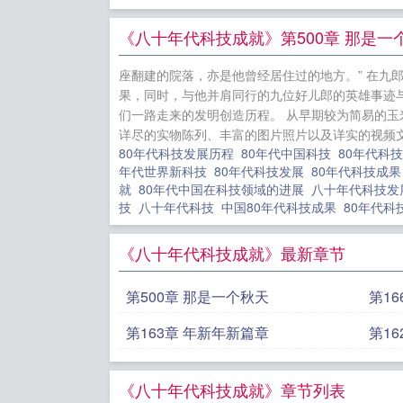
宠了
凰来
情
横跨大
《八十年代科技成就》第500章 那是一
追悔莫及
座翻建的院落，亦是他曾经居住过的地方。” 在九
一生
仙途
果，同时，与他并肩同行的九位好儿郎的英雄事迹
了
末世游
们一路走来的发明创造历程。 从早期较为简易的玉
详尽的实物陈列、丰富的图片照片以及详实的视频文
80年代科技发展历程
80年代中国科技
80年代科
年代世界新科技
80年代科技发展
80年代科技成
就
80年代中国在科技领域的进展
八十年代科技
技
八十年代科技
中国80年代科技成果
80年代
《八十年代科技成就》最新章节
第500章 那是一个秋天
第1
第163章 年新年新篇章
第1
《八十年代科技成就》章节列表