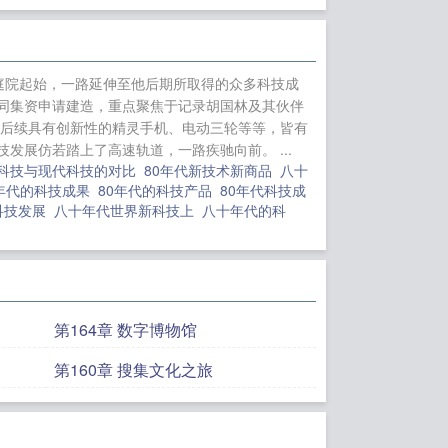
穿越EVA改写剧
战王后，侯府上下
夺词条成霸主
立生
庭院起始，一路延伸至他后期所取得的众多科技成
宝宝！他真的知错
同集资申请建造，重点聚焦于记录胡国林及其伙伴
到后续具有创新性的精灵手机、电动三轮等等，皆有
展仿若踏上了高速轨道，一路疾驰向前。 ...
的科技与现代科技的对比
80年代新技术新商品
八十
0年代的科技成果
80年代的科技产品
80年代科技成
科技发展
八十年代世界新科技上
八十年代的科
第164章 数字博物馆
第160章 搜集文化之旅