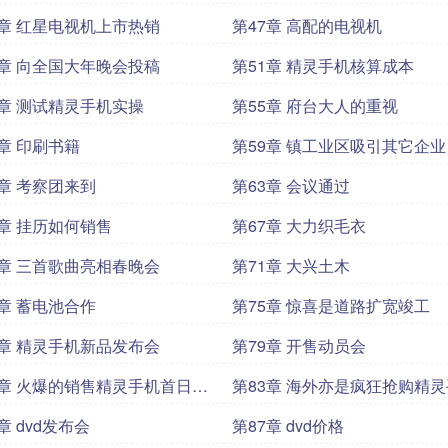
6章 红星电视机上市热销
第47章 高配的电视机
0章 向全国大年晚会投稿
第51章 精灵手机核算成本
4章 测试精灵手机实操
第55章 府台大人的重视
8章 印刷书籍
第59章 镇工业区吸引其它企
2章 考察团来到
第63章 会议通过
6章 挂历如何销售
第67章 大力织毛衣
0章 三首歌曲亮相春晚会
第71章 大兴土木
4章 蓄电池合作
第75章 惊喜是道路扩宽竣工
8章 精灵手机新品发布会
第79章 开售动员会
2章 火爆的销售精灵手机首日售
第83章 海外亦是疯狂抢购精
章 dvd发布会
第87章 dvd价格