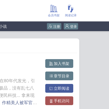
会员书架
阅读记录
小说
注册
登录
加入书架
章节目录
在80年代发光，引
极品，没有乱七八
立即阅读
.. 拿来现
手机访问
，作精美人被军官团