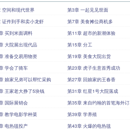
章 空间和现代世界
第3章 一起见见世面
章 证件到手和卖小龙虾
第7章 美食摊位商机多
0章 买到米面调料
第11章 超市的新潮体验
4章 大院展出现代品
第15章 分工
8章 准备交易用物资
第19章 美食大院出货
2章 学会了骑车
第23章 虎子生意首秀成功
6章 娘家兄弟可以帮忙采购
第27章 回娘家的王春香
0章 王家老大挣了5块钱
第31章 红星1号大院落成
4章 国际展销会
第35章 来自约翰的首笔海外订
8章 教学电影学种菜
第39章 学养殖
2章 电热毯投产
第43章 火爆的电热毯