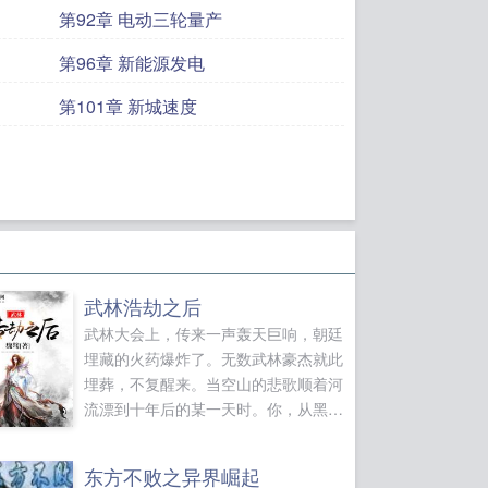
第92章 电动三轮量产
第96章 新能源发电
第101章 新城速度
武林浩劫之后
武林大会上，传来一声轰天巨响，朝廷
埋藏的火药爆炸了。无数武林豪杰就此
埋葬，不复醒来。当空山的悲歌顺着河
流漂到十年后的某一天时。你，从黑暗
的缝隙中，降临了。作者姓魏，名骜，
字文桀，自幼随师父神枪如果您喜欢武
东方不败之异界崛起
林浩劫之后，别忘记分享给朋友...