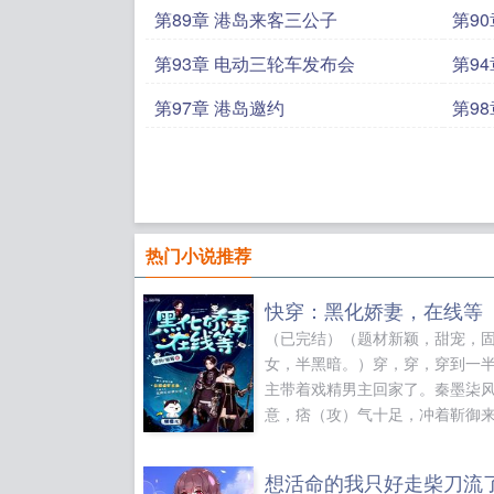
第89章 港岛来客三公子
第9
第93章 电动三轮车发布会
第9
第97章 港岛邀约
第9
热门小说推荐
快穿：黑化娇妻，在线等
（已完结）（题材新颖，甜宠，
女，半黑暗。）穿，穿，穿到一
主带着戏精男主回家了。秦墨柒
意，痞（攻）气十足，冲着靳御
飞吻，阿御，我们回家。靳御垂
责道...
想活命的我只好走柴刀流