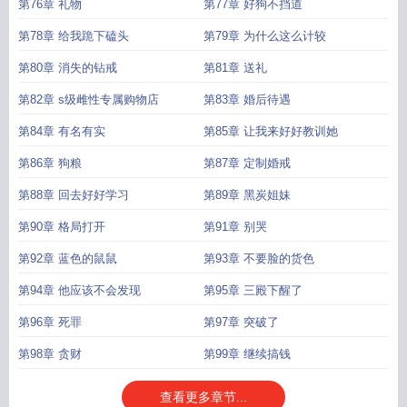
第76章 礼物
第77章 好狗不挡道
第78章 给我跪下磕头
第79章 为什么这么计较
第80章 消失的钻戒
第81章 送礼
第82章 s级雌性专属购物店
第83章 婚后待遇
第84章 有名有实
第85章 让我来好好教训她
第86章 狗粮
第87章 定制婚戒
第88章 回去好好学习
第89章 黑炭姐妹
第90章 格局打开
第91章 别哭
第92章 蓝色的鼠鼠
第93章 不要脸的货色
第94章 他应该不会发现
第95章 三殿下醒了
第96章 死罪
第97章 突破了
第98章 贪财
第99章 继续搞钱
查看更多章节...