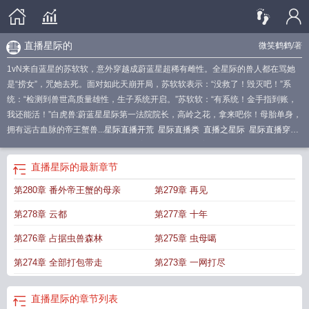
直播星际的
微笑鹤鹤
/著
1vN来自蓝星的苏软软，意外穿越成蔚蓝星超稀有雌性。全星际的兽人都在骂她
是“捞女”，咒她去死。面对如此天崩开局，苏软软表示：“没救了！毁灭吧！”系
统：“检测到兽世高质量雄性，生子系统开启。”苏软软：“有系统！金手指到账，
我还能活！”白虎兽:蔚蓝星星际第一法院院长，高岭之花，拿来吧你！母胎单身，
拥有远古血脉的帝王蟹兽...
星际直播开荒
星际直播类
直播之星际
星际直播穿
越
星际直播指南
开局强占星际第一美男
星际直播耽美文推荐
星际直播之
星际
之开局直播造火箭
星际开局打gl
星际直播文推荐
星际直播有哪些
直播星际
直播星际的
最新章节
的
星际第一主播
星际1tvp开局
星际直播开局强占星际第一美男
第280章 番外帝王蟹的母亲
第279章 再见
第278章 云都
第277章 十年
第276章 占据虫兽森林
第275章 虫母噶
第274章 全部打包带走
第273章 一网打尽
直播星际的
章节列表