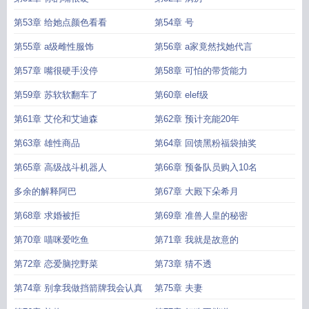
第53章 给她点颜色看看
第54章 号
第55章 a级雌性服饰
第56章 a家竟然找她代言
第57章 嘴很硬手没停
第58章 可怕的带货能力
第59章 苏软软翻车了
第60章 elef级
第61章 艾伦和艾迪森
第62章 预计充能20年
第63章 雄性商品
第64章 回馈黑粉福袋抽奖
第65章 高级战斗机器人
第66章 预备队员购入10名
多余的解释阿巴
第67章 大殿下朵希月
第68章 求婚被拒
第69章 准兽人皇的秘密
第70章 喵咪爱吃鱼
第71章 我就是故意的
第72章 恋爱脑挖野菜
第73章 猜不透
第74章 别拿我做挡箭牌我会认真
第75章 夫妻