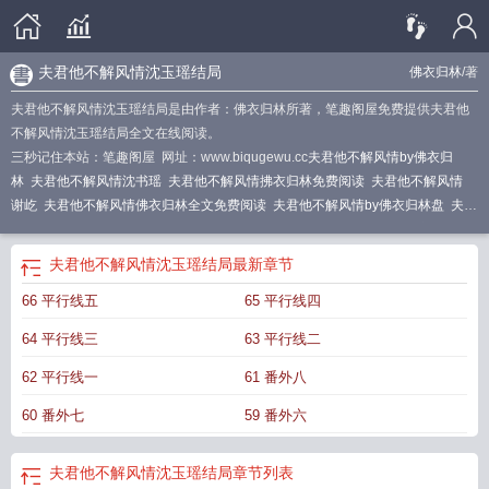
夫君他不解风情沈玉瑶结局
佛衣归林
/著
夫君他不解风情沈玉瑶结局是由作者：佛衣归林所著，笔趣阁屋免费提供夫君他
不解风情沈玉瑶结局全文在线阅读。
三秒记住本站：笔趣阁屋 网址：www.biqugewu.cc
夫君他不解风情by佛衣归
林
夫君他不解风情沈书瑶
夫君他不解风情拂衣归林免费阅读
夫君他不解风情
谢屹
夫君他不解风情佛衣归林全文免费阅读
夫君他不解风情by佛衣归林盘
夫君
他不解风情笔趣阁免费阅读
夫君他不解风情沈玉瑶
夫君他不解风情风定琏
夫君
他不解风情 佛衣归林
夫君不咋的全文阅读
夫君他不解风情佛衣归
夫君不解风
夫君他不解风情沈玉瑶结局
最新章节
情拂衣结局
夫君他不解风情 沈书瑶谢屹
夫君他不解风情知乎
夫君他画风不
66 平行线五
65 平行线四
对
夫君他不解风情大结局
夫君他不解风情下一句
夫君他不解风情佛
夫君他不
解风情结局
夫君他不解风情by佛(附带番外)
夫君他不解风情拂衣归林
夫君他不
64 平行线三
63 平行线二
解风情谢屹
夫君他不解风情类别历史架空作者 佛衣归林
夫君他不解风情佛衣归
林沈书瑶
夫君他不解风情笔趣阁
夫君他不解风情免费阅读
夫君他不解风情双男
62 平行线一
61 番外八
主
夫君他不解风情谢屹最新章节更新时间
夫君不解风情拂衣归林简介
夫君他不
60 番外七
59 番外六
解风情佛衣归林
夫君他不解风情佛衣归林免费阅读
夫君他不解风情沈玉瑶结
局
夫君他不解风情拂衣归
夫君他不解风情佛衣归林晋江
夫君他不解风情佛
衣
夫君不解风情拂衣归林的作者
夫君他不解风情by佛衣归林txt
夫君他不解风情
夫君他不解风情沈玉瑶结局
章节列表