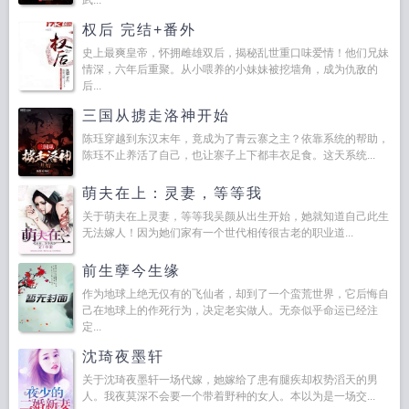
武...
权后 完结+番外
史上最爽皇帝，怀拥雌雄双后，揭秘乱世重口味爱情！他们兄妹
情深，六年后重聚。从小喂养的小妹妹被挖墙角，成为仇敌的
后...
三国从掳走洛神开始
陈珏穿越到东汉末年，竟成为了青云寨之主？依靠系统的帮助，
陈珏不止养活了自己，也让寨子上下都丰衣足食。这天系统...
萌夫在上：灵妻，等等我
关于萌夫在上灵妻，等等我吴颜从出生开始，她就知道自己此生
无法嫁人！因为她们家有一个世代相传很古老的职业道...
前生孽今生缘
作为地球上绝无仅有的飞仙者，却到了一个蛮荒世界，它后悔自
己在地球上的作死行为，决定老实做人。无奈似乎命运已经注
定...
沈琦夜墨轩
关于沈琦夜墨轩一场代嫁，她嫁给了患有腿疾却权势滔天的男
人。我夜莫深不会要一个带着野种的女人。本以为是一场交...