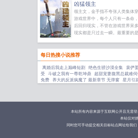
凶猛领主
领主文，金手指不夸张人类集体
游戏世界中，每个人只有一条命
后回归现实，不管在游戏世界呆
现实都是只过去一瞬。最重要的
游戏世界升1级，回归后就能够增
寿命升20级，身体病痛全部消失升
级，重回青春！如果您喜欢凶猛
每日热搜小说推荐
别忘记分享给朋友...
离婚后我走上巅峰短剧
绝色生骄沙漠全集
裴俨
受
斗破之我有一尊乾坤鼎
超甜宠妻腹黑总裁难伺
免费
养大的反派疯魔了 最新章节 无弹窗
星月引
修仙日记孟冉
西游剪辑第章大圣归来
好友好有爱
独生女推荐
炮灰男配拯救甘米儿
冰上圆舞曲197
女
RIC杂货铺
深夜女主播文案
离婚当天和前妻
四合院之我有空间能种田免费阅读无弹窗
炮灰男
人英雄排行榜
绾绾作者的
短剧离婚后我走上生巅
本站所有内容来源于互联网公开且无需登录即
娇媚娘子不谋爱免费阅读全文
深夜治愈音乐推荐
本站仅对
章
爆炎魔法使实力
裴砚忱姜映晚全集免费阅读
同时您可手动提交相关目标站点网址给我们
知青嫁绝嗣军官撩的心颤
起飞教程哦
一胎2宝墨
解释
作精女配又娇又媚 冷面军官宠翻天 txt
团宠