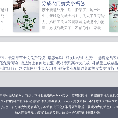
穿成农门娇美小福包
穿越到
苏小鹿意外身亡后，胎穿了。她一出
，死亡
生，亲娘赵氏就大出血，失去了生育能
多久，
力。奶奶王氏当即就嚷着这就是个扫把
是，在
星，必须给我丢了，不然你们一家就都
加1年
给我滚出去。亲爹苏三郎咬了牙好，那
50
娘就把我们一家分出去吧。她才出生，
领主，
就分家了。大哥是个傻儿，二哥也被烧
坏了脑子，幸好三姐还正常。全村人认
姜裹儿最新章节全文免费阅读
暗恋你DJ
好友by饭山太瘦生
恶魔总裁夜
为这一家子熬不过这个冬天，却不知苏
候免费阅读
流放路上有肉吃资源
我相亲到高冷女总裁
斗破重生成紫晶
小鹿有空间在手，全家人每日灵泉滋
路山海任行
别动权臣的小夫人介绍
被穿书者互换师尊后美食费曼情书
养，爹爹上山下套，从不走空。而苏小
3
院长的十二钗的更新时间
恶魔总裁尧了我
洪荒开局吞了遁去一免费
鹿，三岁就拜师学医，空间种药草，治
0年电影
四合院傻柱子的幸福生活
文明重启最新版本
放开我是我哥
末
好大哥二哥，大哥武状元二哥文状元，
流落荒岛
一念仙凡人物介绍
先天归元
权力是让你不爽
类似医刀在手
三姐更是当了王妃。而她苏小鹿，是名
配救自己女主
离婚后荒岛求生短剧
步步惊婚上下
贵族学院万人嫌翻车
峰
拯救炮灰男配资源
永劫无间天人头像
动天下的神医，想找她看病的人不是太
霸道总裁先婚后爱言情现代
可获取的网页内容，本站爬虫遵循robots协议，若您的网站不希望被本站爬虫抓取，可通过
女配只想和男配he后记
透明人贝塔实则是团宠
赤脊山维基百科
一剑
后就是将军！日子好过了，极品亲戚想
抓取到的内容由程序自动进行排版处理再展现，不涉及更改内容，不针对任何内容表述
成欢番外
铁十字勋章很难获得吗
裴叙姜照雪沈砚书
权力让人
秦时明
来打秋风。苏小鹿冷冷一笑，关门，放
（站点内容必须允许游客访问，本站爬虫不会抓取需要登录后才展现内容的站点），
少别贪睡全
喝水能变胖是真的吗
离婚后我上恋综全是前女友
捡到三岁
大老虎！...
如内容有违规，请通过本站反馈功能提交给我们进行删除处理。
修仙漫画推荐
我的闪婚娇妻免费听书
墨少一胎儿宝墨琛惟微
团宠成长