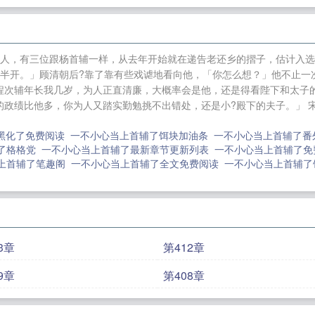
上首辅了
养成系有话说
和离后攻了心机帝王gb
阴暗钓系
龙傲天我嫁人了
魔尊你就这点出息？
老攻丢在无限游戏
陷入修罗场
犬系如何在井闼山生存
你管这叫4399？[无限
五人，有三位跟杨首辅一样，从去年开始就在递告老还乡的摺子，估计入选
我把无限大佬渣了
我娘四嫁
我见诸君皆废材
清穿之四爷
半开。」顾清朝后?靠了靠有些戏谑地看向他，「你怎么想？」他不止一次
板的日子
锈剑
那我们就祝他好运吧
小巷美食店
触手.
程次辅年长我几岁，为人正直清廉，大概率会是他，还是得看陛下和太子的
政绩比他多，你为人又踏实勤勉挑不出错处，还是小?殿下的夫子。」 宋
个男朋友
黑化了免费阅读
一不小心当上首辅了饵块加油条
一不小心当上首辅了
辅了格格党
一不小心当上首辅了最新章节更新列表
一不小心当上首辅了
上首辅了笔趣阁
一不小心当上首辅了全文免费阅读
一不小心当上首辅
3章
第412章
9章
第408章