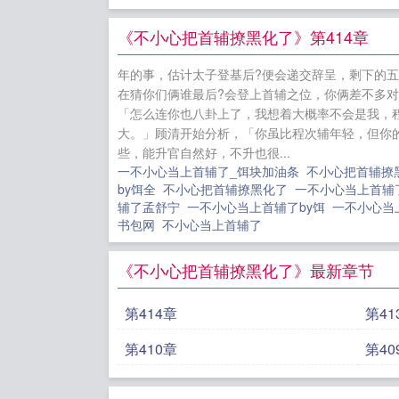
一不小心当
啦
等不到
《不小心把首辅撩黑化了》第414章
总司机的我
年的事，估计太子登基后?便会递交辞呈，剩下的
控
他们说
在猜你们俩谁最后?会登上首辅之位，你俩差不多对
游戏做背景
「怎么连你也八卦上了，我想着大概率不会是我，
大。」顾清开始分析，「你虽比程次辅年轻，但你的
忆后多了三
些，能升官自然好，不升也很...
一不小心当上首辅了_饵块加油条
不小心把首辅撩
by饵全
不小心把首辅撩黑化了
一不小心当上首
辅了孟舒宁
一不小心当上首辅了by饵
一不小心当
书包网
不小心当上首辅了
《不小心把首辅撩黑化了》最新章节
第414章
第41
第410章
第40