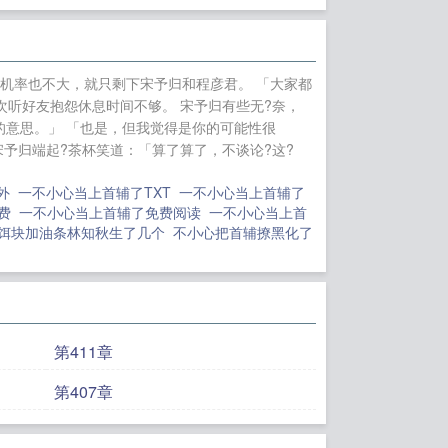
又在钓重生老公
里了
同时当四个霸
]
本人声明拒绝姐
机率也不大，就只剩下宋予归和程彦君。 「大家都
后院升职记
在无限
听好友抱怨休息时间不够。 宋予归有些无?奈，
已知校草非人类
失
意思。」 「也是，但我觉得是你的可能性很
予归端起?茶杯笑道：「算了算了，不谈论?这?
番外
一不小心当上首辅了TXT
一不小心当上首辅了
免费
一不小心当上首辅了免费阅读
一不小心当上首
了饵块加油条林知秋生了几个
不小心把首辅撩黑化了
第411章
第407章