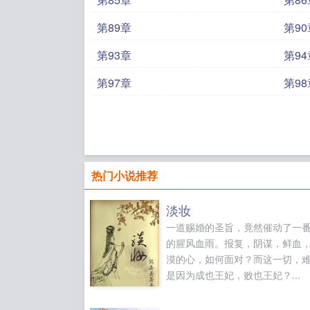
第89章
第90
第93章
第94
第97章
第98
热门小说推荐
淡妆
一道赐婚的圣旨，竟然催动了一
的腥风血雨。报复，阴谋，鲜血
漠的心，如何面对？而这一切，
是因为成也王妃，败也王妃？...