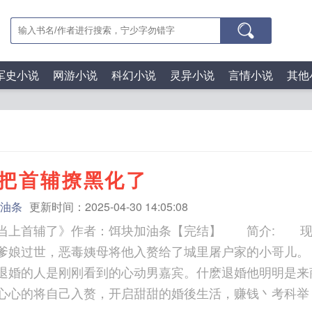
军史小说
网游小说
科幻小说
灵异小说
言情小说
其他
把首辅撩黑化了
油条
更新时间：2025-04-30 14:05:08
当上首辅了》作者：饵块加油条【完结】 简介: 现
爹娘过世，恶毒姨母将他入赘给了城里屠户家的小哥儿
退婚的人是刚刚看到的心动男嘉宾。什麽退婚他明明是来
心心的将自己入赘，开启甜甜的婚後生活，赚钱丶考科举