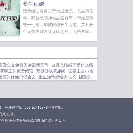
长生仙婿
海！...
我曾经助炎黄二帝大战蚩尤，长生万亿
年。我曾经助神农品尝百草，帮始皇帝
统一七国，却被觊觎长生之道。萧凡长
生无数岁月发觉无聊之后，入赘林家当
上门女婿，本想安静的度过岁月，却为
了维护爱妻不得不重新崛起如果您喜欢
长生仙婿，别忘记分享给朋友...
锁爱全文免费阅读最新章节
白月光结婚了是什么感
翼狮王的免费阅读
荒诞游戏笔趣阁
囚春山曲小蛐
团宠的修仙日记全文
重生知青嫁给大队长
团宠的
阅读
贵族学院万人嫌崔判全文免费阅读
七零年代
世柔弱菟丝花竟是大佬免费阅读
重生70年代独生
的耽改文推荐
爆炎魔法吟唱
造化仙缘四象镇岳炉
了
渣夫的百惠媳在线阅读
四象阵法咒语
永劫天
粤厨宝典味部篇在线阅读
为了救竹马我不幸溺水
屏蔽novelspi-138xs字段实现。
魔神
爆炎魔女
末世娇养菟丝花石榴全文阅读最新
任何立场。
月之侠道墨问
养大的弟全文免费阅读
林锦林
重生
爬虫程序会依据负载状态自动爬取相关页面。
小丧尸全文免费阅读无弹窗
心上娇全集
被卷了的
日常
永劫无间第一人
裴姜熙百科
深夜治愈文案