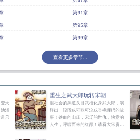
章
第91章
章
第95章
章
第99章
查看更多章节...
重生之武大郎玩转宋朝
番变天
混社会的黑道头目武植化身武大郎，演
，她淡
绎出一段段或可歌可泣或香艳缠绵的故
难道只
事！铁血的山庄，宋辽的世仇，快意的
人生，呼啸而来的红颜！请看大宋贵王
武植演义！本文部分参考史实，非严谨
性架空历史，请各位不必深究！...