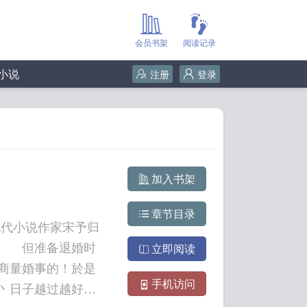
会员书架
阅读记录
小说
注册
登录
加入书架
章节目录
代小说作家宋予归
。 但准备退婚时
立即阅读
商量婚事的！於是
手机访问
丶日子越过越好。