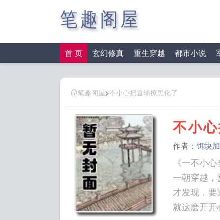
笔趣阁屋
首 页
玄幻修真
重生穿越
都市小说
笔趣阁屋
>
不小心把首辅撩黑化了
不小心
作者：
饵块加
《一不小心
一朝穿越，
才发现，要
就这麽开开