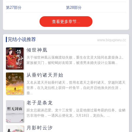
第27部分
第28部分
查看更多章节...
完结小说推荐
www.biqugewu.cc
倾世神凰
关于倾世神凰云落幽渡劫失败，重生在玄灵大陆同名废柴身上。
家族被灭门，被蛇蝎好友暗算，被渣男未婚夫设计云落幽...
从垂钓诸天开始
又名从遮天开始垂钓诸天，曾用名遮天之垂钓诸天。穿越到遮天
世界，在九龙拉棺上获得一杆鱼竿，自此开启他渔夫的生涯，
垂...
老子是条龙
跟女总裁谈恋爱。龙十三发誓，这是他接过最奇葩的任务。金鳞
岂非池中物，一遇风云便化龙。3月18日，龙抬头。...
月影时云汐