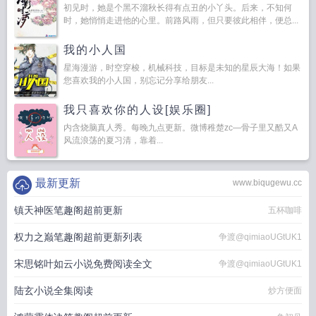
初见时，她是个黑不溜秋长得有点丑的小丫头。后来，不知何
时，她悄悄走进他的心里。前路风雨，但只要彼此相伴，便总...
我的小人国
星海漫游，时空穿梭，机械科技，目标是未知的星辰大海！如果
您喜欢我的小人国，别忘记分享给朋友...
我只喜欢你的人设[娱乐圈]
内含烧脑真人秀。每晚九点更新。微博稚楚zc—骨子里又酷又A
风流浪荡的夏习清，靠着...
最新更新
www.biqugewu.cc
镇天神医笔趣阁超前更新
五杯咖啡
权力之巅笔趣阁超前更新列表
争渡@qimiaoUGtUK1
宋思铭叶如云小说免费阅读全文
争渡@qimiaoUGtUK1
陆玄小说全集阅读
炒方便面