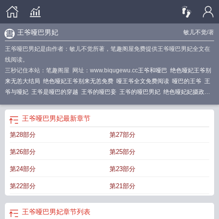
王爷哑巴男妃
敏儿不觉
/著
王爷哑巴男妃是由作者：敏儿不觉所著，笔趣阁屋免费提供王爷哑巴男妃全文在
线阅读。
三秒记住本站：笔趣阁屋 网址：www.biqugewu.cc
王爷和哑巴
绝色哑妃王爷别
来无恙大结局
绝色哑妃王爷别来无恙免费
哑王爷全文免费阅读
哑巴的王爷
王
爷与哑妃
王爷是哑巴的穿越
王爷的哑巴妾
王爷的哑巴男妃
绝色哑妃妃摄政
王
哑巴王爷惹祸妃
绝色哑妃王爷别来无恙全文免费
绝色哑妻
哑巴王爷遇上穿
越妃
战神王爷宠哑巴男妃
王爷别来无恙免费阅读
绝色哑妃泡王爷
哑巴王爷妖
王爷哑巴男妃
最新章节
娆妃氺清浅
王爷的哑巴王妃
王爷哑巴漫画
哑巴王爷
哑巴王爷俏王妃
王爷x哑
第28部分
第27部分
巴暗卫
哑王爷
绝色哑妃王爷别来无恙全文免费阅读
王爷 哑巴
王爷哑巴王
妃
绝色哑妃
哑巴和王爷
王爷哑巴男妃
哑巴王爷的倾颜宠妃
第26部分
第25部分
第24部分
第23部分
第22部分
第21部分
王爷哑巴男妃
章节列表