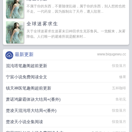
不属于你的东西，不要随便乱碰，属于你的东西，别人想抢也抢
不走。一代药皇，因为炼制出了天丹，遭人陷害...
全球迷雾求生
关于全球迷雾求生迷雾末日种田求生克苏鲁风。一觉醒来，灰雾
降临。人们唯一的避难所就是醒来时...
最新更新
www.biqugewu.cc
混沌塔笔趣阁超前更新
惊蛰落月
宁宸小说免费阅读全文
修果
镇天神医笔趣阁超前更新
五杯咖啡
萧诺鸿蒙霸体诀大结局+(番外)
鱼初见
楚凌天混沌塔大结局+(番外)
惊蛰落月
楚凌天小说全集阅读
惊蛰落月