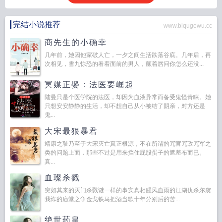
完结小说推荐
www.biqugewu.cc
商先生的小确幸
几年前，她因他家破人亡，一夕之间生活跌落谷底。几年后，再
次相见，雪九惊恐的看着面前的男人，颤着唇问你怎么还没...
冥媒正娶：法医要崛起
陆曼只是个医学院的法医，却因为血液异常而备受鬼怪青睐。她
只想安安静静的生活，却不想自己从小被结了阴亲，对方还是
鬼...
大宋最狠暴君
靖康之耻乃至于大宋灭亡真正根源，不在所谓的冗官冗政冗军之
类的问题上面，那些不过是用来挡住屁股蛋子的遮羞布而已。
真...
血璨杀戮
突如其来的灭门杀戮谜一样的事实真相腥风血雨的江湖仇杀尔虞
我诈的庙堂之争金戈铁马把酒当歌十年分别后的苦...
绝世药皇