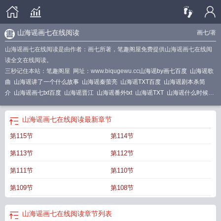
山海谣画七在线阅读
画七
/著
山海谣画七在线阅读是由作者：画七所著，笔趣阁屋免费提供山海谣画七在线阅
读全文在线阅读。
三秒记住本站：笔趣阁屋 网址：www.biqugewu.cc
山海谣by画七百度
山海谣歌
曲
山海谣讲了一个什么故事
山海谣秦萤亮
山海谣TXT百度
山海谣剧本杀简
介
山海谣画七txt百度
山海谣晋江
山海谣番外txt
山海谣TXT
山海谣什么时候开
播的啊
山海谣宋谓是谁
山海谣免费阅读
山海谣番外画七
山海谣免费观看
山海
谣讲的什么
山海谣画七全文免费阅读
梦幻山海谣
山海谣读后感
山海谣by画七
山海谣画七在线阅读
最新章节
TXT
山海谣主演官宣了吗
山海谣男主做错了什么
山海谣一共多少集
山海谣人
第115节
第114节
鱼之歌读后感
山海谣电视剧免费观看
山海谣百度
山海谣 画七
山海谣神帝一岁
半短剧免费观看
山海谣神帝一岁半短剧
山海谣 画七笔趣阁
山海谣by画七资
第113节
第112节
源
山海谣txt百度
山海谣神帝一岁半免费观看
山海谣舞蹈视频完整版
山海谣画
七TXT
山海谣歌词
山海谣画七笔趣阁
山海谣楚南浔
山海谣番外
山海谣神帝一
第111节
第110节
岁半短剧免费全集
山海谣舞蹈
山海谣by画七
山海谣讲的什么内容
山海谣画
第109节
第108节
七
山海谣神帝一岁半全集免费阅读无弹
山海谣全文免费阅读
王安宇田曦薇山海
谣
山海谣怎么跳
山海谣画七百度
山海谣 画七讲的什么
山海谣番外画七txt百
度
山海谣神帝一岁半免费播放
山海谣王安宇
山海谣神帝一岁半
山海谣全文免
山海谣画七在线阅读
章节列表