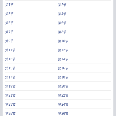
费阅读无弹窗
山海谣by画七全文免费阅读
山海谣画七全文
山海谣画七番外
山
第1节
第2节
海谣人鱼之歌好词好句
山海谣画七txt
山海谣txt
山海谣百度百科
山海谣人鱼之
歌
山海谣神帝1-100集电视剧
山海谣人鱼之歌主要内容
山海谣画七在线阅读
山
第3节
第4节
海谣是什么
第5节
第6节
第7节
第8节
第9节
第10节
第11节
第12节
第13节
第14节
第15节
第16节
第17节
第18节
第19节
第20节
第21节
第22节
第23节
第24节
第25节
第26节