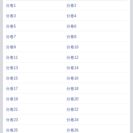
升之路txt
神官的晋升之路gl最新章节列表
神官的晋升之路gl乐文
神官的晋升之
分卷1
分卷2
路百度
神官的晋升之路
神官的晋升之路gl无弹窗笔趣阁
神官的晋升之路gl推
荐
神官的晋升之路gl番外
神官的晋升之路gl免费阅读
神官的晋升之路gl资源
神
分卷3
分卷4
官的晋升之路gl福利番外
神官的晋升之路gl最新章节
神官的晋升之路gl百度
神
分卷5
分卷6
官的晋升之路传送阵的另类用途
神官的晋升之路gl花心菜
神官的晋升之路趣书
网
神官的晋升之路gl福利
神官的晋升之路gl传送阵的另类用途
神官的晋升之路
分卷7
分卷8
gl更新时间
神官的晋升之路glxtx
神官的晋升之路 百度
分卷9
分卷10
分卷11
分卷12
分卷13
分卷14
分卷15
分卷16
分卷17
分卷18
分卷19
分卷20
分卷21
分卷22
分卷23
分卷24
分卷25
分卷26