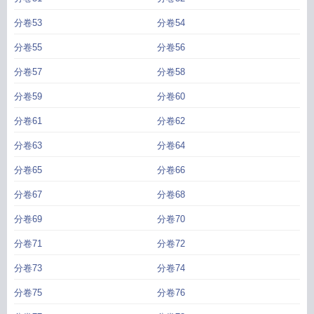
分卷53
分卷54
分卷55
分卷56
分卷57
分卷58
分卷59
分卷60
分卷61
分卷62
分卷63
分卷64
分卷65
分卷66
分卷67
分卷68
分卷69
分卷70
分卷71
分卷72
分卷73
分卷74
分卷75
分卷76