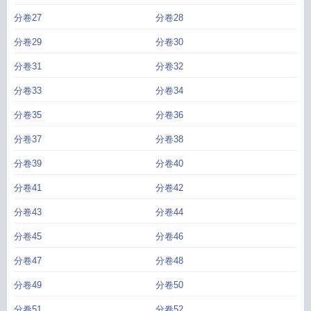
分卷27
分卷28
分卷29
分卷30
分卷31
分卷32
分卷33
分卷34
分卷35
分卷36
分卷37
分卷38
分卷39
分卷40
分卷41
分卷42
分卷43
分卷44
分卷45
分卷46
分卷47
分卷48
分卷49
分卷50
分卷51
分卷52