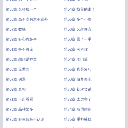
第53章 又收服一个
第54章 找茬的来了
第55章 高不高兴意不意外
第56章 多个小友
第57章 数钱
第58章 又占便宜
第59章 好心办坏事
第60章 露了一手
第61章 答不答应
第62章 考考你
第63章 想想是神童
第64章 闭门羹
第65章 见世面
第66章 真是凑巧
第67章 偶遇
第68章 做梦去吧
第69章 真相
第70章 初次尝试
第71章 一起看看
第72章 太厉害了
第73章 品种繁多
第74章 所谓碰瓷
第75章 好嘛假装不认识
第76章 重料摧残