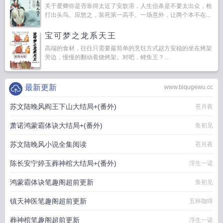
关于爱卿你是否靠得太近了安歆溶，人生信条是不要太出众，枪
打出头鸟。应悠之，装死第一高手。一场意外，让两个本不在...
宝可梦之龙系天王
高端的食材，往往只需要最简单的烹饪方式赵方安稳的坐在烤架
旁边，慢慢的翻动着烧烤架。对吧，鲤鱼王？...
最新更新
www.biqugewu.cc
苏文陆晚风阎王下山大结局+(番外)
苍月夜
萧诺鸿蒙霸体诀大结局+(番外)
鱼初见
苏文陆晚风小说全集阅读
苍月夜
陈长安宁婷玉葬神棺大结局+(番外)
浮生一诺
鸿蒙霸体诀笔趣阁超前更新
鱼初见
镇天神医笔趣阁超前更新
五杯咖啡
葬神棺笔趣阁超前更新
浮生一诺