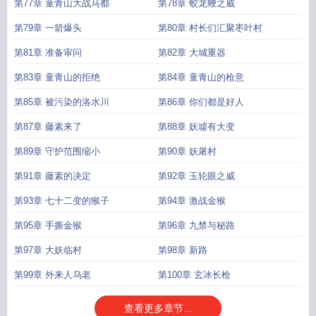
第77章 童青山大战马都
第78章 蛟龙鞭之威
第79章 一箭爆头
第80章 村长们汇聚枣叶村
第81章 准备审问
第82章 大城重器
第83章 童青山的拒绝
第84章 童青山的枪意
第85章 被污染的洛水川
第86章 你们都是好人
第87章 藤素来了
第88章 妖墟有大变
第89章 守护范围缩小
第90章 妖屠村
第91章 藤素的决定
第92章 玉轮眼之威
第93章 七十二变的猴子
第94章 激战金猴
第95章 手撕金猴
第96章 九禁与秘路
第97章 大妖临村
第98章 新路
第99章 外来人乌老
第100章 玄冰长枪
查看更多章节...