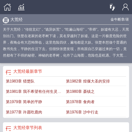
大荒经
金牛断章
/著
关于大荒经：“传统玄幻”，“诡异妖荒”，“吃遍山海经”，“帝师”。妖墟有大忌，天黑
别出门。张楚在老家的老枣树下读，莫名穿越到了妖墟。这是一片极度危险的世
界，夜晚会有大恐怖降临，这里危险四伏，遍地都是大妖。张楚本想做个普通的
教书先生，平静的生活下去。但很快张楚发现，所有跟自己穿越过来的一切，竟
然都有了不得的秘密。神秘的老枣树，化作了山海图，危险也是机遇。于
大荒经
主角几个老婆
大荒武祖
大荒经张楚全文免费阅读
大荒经张楚全文新阅读
大荒
经讲的是什么
大荒经百科
大荒经金牛断章最新阅读
大荒经百度百科
大荒经主
大荒经
最新章节
要记载
大荒经境界
大荒经金牛断章全文免费阅读
大荒经最新
大荒经涉及的神
第1983章 猎楚队
第1982章 煌偃大圣的安排
话故事
艳鼎丹仙
大荒经是山经还是海经
大荒经笔趣阁无弹窗
大荒经境界划
分
大荒经完整版
封灵诀
山海大荒经
大荒经张楚境界划分
大荒经典葵花籽
第1981章 我不希望有任何生灵集
第1980章 聂镇之
油
大荒经张楚的七个境界
大荒经TXT
大荒经典是一家什么公司
大荒经典
大荒
经张楚免费阅读
齐始源经
大荒经其一在哪里找
大荒经原文全文阅读
大荒经女主角有几
第1979章 简单的平静
第1978章 食肉者
个
大荒经最新章节列表
大荒经之古蛇
大荒经全文免费阅读
大荒经第744章那
第1977章 许愿吃鹿肉
第1976章 沙中行走
种人不屑于用毒
大荒经最新章节
大荒经中的九大神兽
大荒经修为划分
大荒金
典
大荒经全本TXT
大荒经免费阅读
大荒经等级境界对照表
大荒经张楚等级划
分图
大荒经TXT免费
大荒经夏荆山
大荒经免费完整版
大荒经主要讲了什么
大
大荒经
章节列表