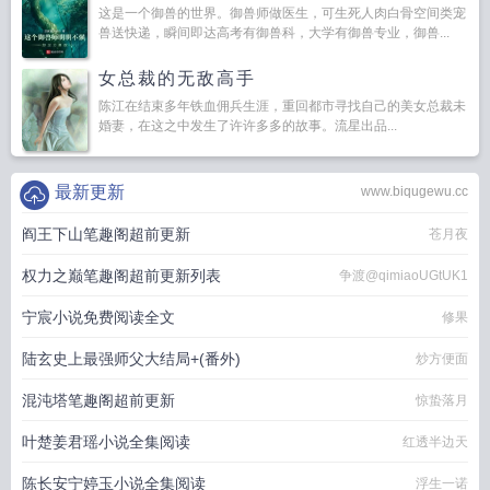
这是一个御兽的世界。御兽师做医生，可生死人肉白骨空间类宠
兽送快递，瞬间即达高考有御兽科，大学有御兽专业，御兽...
女总裁的无敌高手
陈江在结束多年铁血佣兵生涯，重回都市寻找自己的美女总裁未
婚妻，在这之中发生了许许多多的故事。流星出品...
最新更新
www.biqugewu.cc
阎王下山笔趣阁超前更新
苍月夜
权力之巅笔趣阁超前更新列表
争渡@qimiaoUGtUK1
宁宸小说免费阅读全文
修果
陆玄史上最强师父大结局+(番外)
炒方便面
混沌塔笔趣阁超前更新
惊蛰落月
叶楚姜君瑶小说全集阅读
红透半边天
陈长安宁婷玉小说全集阅读
浮生一诺