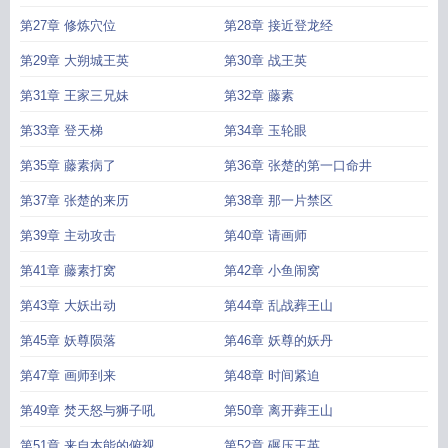
第27章 修炼穴位
第28章 接近登龙经
第29章 大朔城王英
第30章 战王英
第31章 王家三兄妹
第32章 藤素
第33章 登天梯
第34章 玉轮眼
第35章 藤素病了
第36章 张楚的第一口命井
第37章 张楚的来历
第38章 那一片禁区
第39章 主动攻击
第40章 请画师
第41章 藤素打窝
第42章 小鱼闹窝
第43章 大妖出动
第44章 乱战葬王山
第45章 妖尊陨落
第46章 妖尊的妖丹
第47章 画师到来
第48章 时间紧迫
第49章 焚天怒与狮子吼
第50章 离开葬王山
第51章 来自本能的俯视
第52章 碾压王英