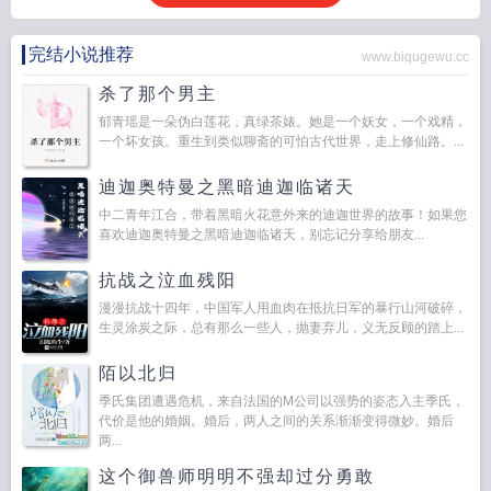
完结小说推荐
www.biqugewu.cc
杀了那个男主
郁青瑶是一朵伪白莲花，真绿茶婊。她是一个妖女，一个戏精，
一个坏女孩。重生到类似聊斋的可怕古代世界，走上修仙路。...
迪迦奥特曼之黑暗迪迦临诸天
中二青年江合，带着黑暗火花意外来的迪迦世界的故事！如果您
喜欢迪迦奥特曼之黑暗迪迦临诸天，别忘记分享给朋友...
抗战之泣血残阳
漫漫抗战十四年，中国军人用血肉在抵抗日军的暴行山河破碎，
生灵涂炭之际，总有那么一些人，抛妻弃儿，义无反顾的踏上...
陌以北归
季氏集团遭遇危机，来自法国的M公司以强势的姿态入主季氏，
代价是他的婚姻。婚后，两人之间的关系渐渐变得微妙。婚后
两...
这个御兽师明明不强却过分勇敢