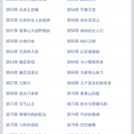
第53章 击杀王若曦
第54章 手撕王英
第55章 白茶村女人的选择
第56章 杀向浪浪山
第57章 童青山大战野猪妖
第58章 感动的女人们
第59章 白龟钓鱼
第60章 锦白玉鲤
第61章 宝鼎炖大鱼
第62章 以灵液修炼
第63章 幽昙再现
第64章 为小葡萄而来
第65章 幽昙花退走
第66章 与童青山角力
第67章 九蟒力
第68章 几个莫名的刺杀者
第69章 落水川来客
第70章 童青山回援
第71章 宝弓认主
第72章 秋水与青嘴乌鸦
第73章 青嘴乌鸦的私仇
第74章 不好的预感
第75章 小村的危机
第76章 控弦擒雁