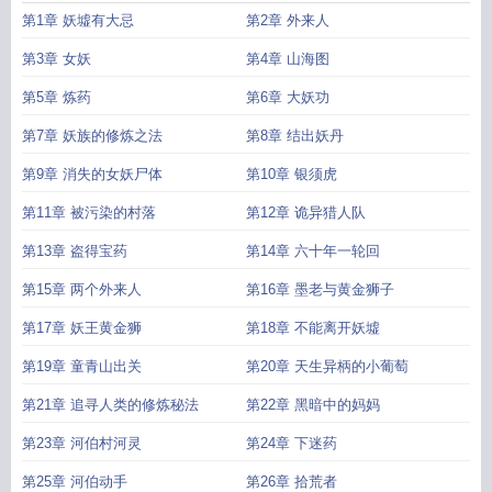
荒经笔趣阁金牛断章
大荒经女主
大荒经九大神兽
大荒经女主角是谁
大荒经其
第1章 妖墟有大忌
第2章 外来人
一
大荒经内容
大荒经tXt免费全本
山海经大荒经
大荒经TXT全集
大荒经动漫免
费播放
大荒经是什么时候写的
大荒经TXT奇书网
大荒经其二在哪找
太古封魔
第3章 女妖
第4章 山海图
录
大荒经境界划分详细
大荒经全文免费阅读爱书屋
大荒经动画全集免费观看视
第5章 炼药
第6章 大妖功
频
大荒经 张楚
大荒经笔趣阁无弹窗张楚
大荒经玄离
大荒经TXT电子书
大荒经
txt
大荒经山海经
大荒经之古蛇九大主宰
大荒经张楚境界划分详细
大荒经简
第7章 妖族的修炼之法
第8章 结出妖丹
介
大荒经人物介绍
大荒南经
大荒经有几篇
大荒经好看吗
大荒经作者
大荒囚
天指
第9章 消失的女妖尸体
大荒经金牛断章笔趣阁
大荒经全本TXT80
第10章 银须虎
大荒经几个女主
大荒经最新章
节在哪看
山海经海经大荒经
大荒经张楚金牛断章免费阅读
大荒经动漫
大荒经
第11章 被污染的村落
第12章 诡异猎人队
金牛断章百度百科
大荒经最新章节_大荒经
大荒经张楚百度百科
大荒经张楚有
几个妻妾
大荒经典绿色食品超市
大荒经其二山海北荒卷
大荒经成书时间
大荒
第13章 盗得宝药
第14章 六十年一轮回
经张楚全章免费阅读
大荒经完整版在线观看
大荒经无弹窗全文免费阅读
大荒经
第15章 两个外来人
第16章 墨老与黄金狮子
最新章节在线阅读
大荒经全文免费听书金牛断章
大荒经完整版免费观看
大荒经
动漫在线观看全集
大荒经全文阅读
山经海经大荒经
山海经异变精装大荒经
大
第17章 妖王黄金狮
第18章 不能离开妖墟
荒经合集
大荒经张楚等级划分
大荒经张楚最新章节更新时间
大荒经正版电子
第19章 童青山出关
第20章 天生异柄的小葡萄
书
大荒经典大豆油
大荒经最新全部章节在线阅读
大荒经张楚笔趣阁
大荒经其
二
大荒经其一山海北荒卷
大荒人皇
大荒经张楚人物介绍
大荒经新笔趣阁
大荒
第21章 追寻人类的修炼秘法
第22章 黑暗中的妈妈
经金牛断章
大荒经金牛断章TXT全本
大荒经男主几个老婆
第23章 河伯村河灵
第24章 下迷药
第25章 河伯动手
第26章 拾荒者