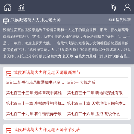
武侯派诸葛大力拜见老天师
缺血型贫铁
/著
没看过爱五的孟浪穿越到了爱情公寓和一人之下的融合世界。那天，损友诸葛青
端着酒杯找到他。“老孟，我有个美若天仙的表妹，介绍给你呗？”“好啊！”……于
是，一年后，龙虎山罗天大醮。一名元气满满的短发美少女朝着眼前慈眉善目的
老者盈盈下拜。“武侯派诸葛大力，拜见老天师！”如果您喜欢武侯派诸葛大力拜见
老天师，别忘记分享给朋友.
诸葛大力 老天师
诸葛大力最后
你们刚才说的诸葛大
力是谁啊
诸葛大力为什么这么聪明
诸葛大力wink
诸葛大力 结局
武侯派诸葛大
力拜见
诸葛大力是谁?
诸葛大力成果被入
诸葛大力为什么受欢迎
诸葛大力视
武侯派诸葛大力拜见老天师
最新章节
频
诸葛大力拜见老天师123
诸葛大力第一次出场
武侯派诸葛大力拜见老天师是
后记二新书仙班录取通知书已发欢
后记一 大战之后
哪一集
诸葛大力是谁
武侯派诸葛大力拜见老天师TXT
诸葛大力结局
诸葛大力
拜见老天师
诸葛大力去哪了
诸葛大力叫什么
武侯派诸葛大力拜见老天师的是
迎捧场
第七百三十三章 最终章我非英雄别
第七百三十二章 听地狱深处有歌声
谁
诸葛大力念台词
诸葛大力lim me
诸葛大力为什么火
诸葛大力的结局
我们刚
才说的诸葛大力是谁啊我只知道诸葛亮
急还有免费的后记和新书预告
诸葛大力参加派对的照片
完本倒计时35
武侯派诸葛大
第七百三十一章 步摇碧莲初号机完
第七百三十章 天堂地狱人间完本倒
力拜见老天师了吗
武侯派诸葛青
诸葛大力!
诸葛武侯道教
诸葛大力叫啥
诸葛
本倒计时45
计时55
第七百二十九章 将牛顿玩弄于股掌
第七百二十八章 孟浪 胡说什么天
大力最后结局
诸葛大力最后跟谁在一起
武当派诸葛大力拜见老天师
诸葛大力和
服
武侯派诸葛大力拜见老天师笔趣阁
诸葛大力原型
诸葛大力全书
诸葛大力见
之间的女人们
底下谁不知道我家老婆最是贤良淑
过老天师
武侯派诸葛大力拜见老天师
章节列表
德