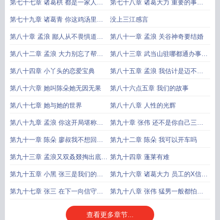
队耍赖皮
说家里有钱
第七十七章 诸葛栱 都是一家人喊
第七十八章 诸葛大力 重要的事不
舅舅就行
止想三遍
第七十九章 诸葛青 你这鸡汤里怎
没上三江感言
么有股屁味
第八十章 孟浪 鄙人从不畏惧道德
第八十一章 孟浪 关谷神奇要结婚
绑架
第八十二章 孟浪 大力别忘了帮我
第八十三章 武当山驻哪都通办事处
记一下加班
保洁员王公子
第八十四章 小丫头的恋爱宝典
第八十五章 孟浪 我估计是迈不过
足疗这道坎了
第八十六章 她叫陈朵她无因无果
第八十六点五章 我们的故事
第八十七章 她与她的世界
第八十八章 人性的光辉
第八十九章 孟浪 你这开局堪称横
第九十章 张伟 还不是你自己三句
空出殡
话不离相亲
第九十一章 陈朵 廖叔我不想回去
第九十二章 陈朵 我可以开车吗
了
第九十三章 孟浪又双叒叕掏出底牌
第九十四章 蓬莱有难
了
第九十五章 小黑 张三是我们的巨
第九十六章 诸葛大力 员工的X信群
大威胁
老板进去干嘛
第九十七章 张三 在下一向信守承
第九十八章 张伟 猛男一般都怕打
诺
针
查看更多章节...