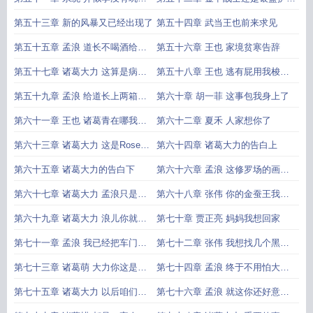
的船新版本
队
第五十三章 新的风暴又已经出现了
第五十四章 武当王也前来求见
第五十五章 孟浪 道长不喝酒给他
第五十六章 王也 家境贫寒告辞
来杯长岛冰茶
第五十七章 诸葛大力 这算是病人
第五十八章 王也 逃有屁用我梭哈
和病人之间探讨病情
了
第五十九章 孟浪 给道长上两箱啤
第六十章 胡一菲 这事包我身上了
酒开胃
第六十一章 王也 诸葛青在哪我去
第六十二章 夏禾 人家想你了
做掉他
第六十三章 诸葛大力 这是Rose和
第六十四章 诸葛大力的告白上
Jack的故事
第六十五章 诸葛大力的告白下
第六十六章 孟浪 这修罗场的画风
不对啊
第六十七章 诸葛大力 孟浪只是道
第六十八章 张伟 你的金蚕王我不
德感薄弱罢了
还了
第六十九章 诸葛大力 浪儿你就签
第七十章 贾正亮 妈妈我想回家
了它吧
第七十一章 孟浪 我已经把车门焊
第七十二章 张伟 我想找几个黑人
死了
兄弟风风光光地走
第七十三章 诸葛萌 大力你这是有
第七十四章 孟浪 终于不用怕大力
了男人就忘了娘家
被宝宝埋掉了
第七十五章 诸葛大力 以后咱们组
第七十六章 孟浪 就这你还好意思