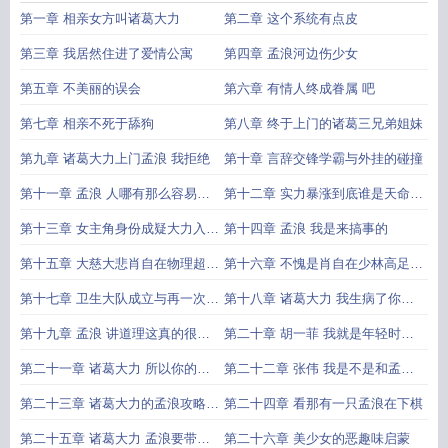
第一章 相亲女方叫诸葛大力
第二章 这个系统有点皮
第三章 我居然住进了爱情公寓
第四章 孟浪河边伤少女
第五章 不美丽的误会
第六章 有情人终成眷属 吧
第七章 相亲不死于舔狗
第八章 终于上门的诸葛三兄弟姐妹
第九章 诸葛大力上门孟浪 我拒绝
第十章 言辞交锋学霸与外挂的碰撞
第十一章 孟浪 人哪有那么容易精
第十二章 实力暴涨到底谁是天命女
神分裂的
主角
第十三章 女主角身份成疑大力入住
第十四章 孟浪 我是来搞事的
爱情公寓
第十五章 大慈大悲肖自在物理超度
第十六章 不愧是肖自在少林高足耐
无公害
打如斯
第十七章 卫生大队成立与再一次抽
第十八章 诸葛大力 我生病了你得
奖
管我
第十九章 孟浪 讲道理这真的很不
第二十章 胡一菲 我就是年轻时加
讲道理
入过一个小社团
第二十一章 诸葛大力 所以你的工
第二十二章 张伟 我是不是和孟浪
作是奉旨打人
有过结
第二十三章 诸葛大力的孟浪攻略计
第二十四章 看那有一只孟浪在下棋
划
第二十五章 诸葛大力 孟浪要带我
第二十六章 美少女的恶趣味启蒙