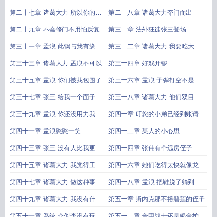
回房间
第二十七章 诸葛大力 所以你的英
第二十八章 诸葛大力夺门而出
文名字叫Jack
第二十九章 不会修门不用怕反复横
第三十章 法外狂徒张三登场
跳想办法
第三十一章 孟浪 此锅与我有缘
第三十二章 诸葛大力 我要吃大餐
你给我做
第三十三章 诸葛大力 孟浪不可以
第三十四章 好戏开锣
第三十五章 孟浪 你们被我包围了
第三十六章 孟浪 子弹打空不是封
印解除
第三十七章 张三 给我一个面子
第三十八章 诸葛大力 他们双目失
明
第三十九章 孟浪 你还没用力我就
第四十章 叮您的小弟已经到账请注
倒下了
意查收
第四十一章 孟浪憨憨一笑
第四十二章 某人的小心思
第四十三章 张三 没有人比我更懂
第四十四章 张伟有个远房侄子
法律
第四十五章 诸葛大力 我觉得工作
第四十六章 她们吃得太快就像龙卷
要紧
风
第四十七章 诸葛大力 做这种事原
第四十八章 孟浪 把鞋脱了躺到床
来真的这么爽
上去
第四十九章 诸葛大力 我没有什么
第五十章 斯内克那不摇碧莲的侄子
短板
第五十一章 系统 介似李没有玩过
第五十二章 金甲战士还是银盒护卫