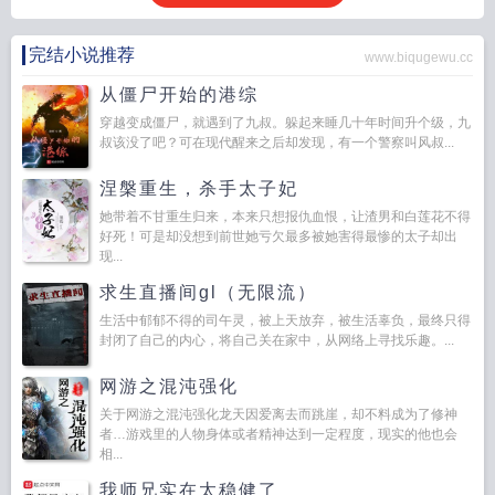
完结小说推荐
www.biqugewu.cc
从僵尸开始的港综
穿越变成僵尸，就遇到了九叔。躲起来睡几十年时间升个级，九
叔该没了吧？可在现代醒来之后却发现，有一个警察叫风叔...
涅槃重生，杀手太子妃
她带着不甘重生归来，本来只想报仇血恨，让渣男和白莲花不得
好死！可是却没想到前世她亏欠最多被她害得最惨的太子却出
现...
求生直播间gl（无限流）
生活中郁郁不得的司午灵，被上天放弃，被生活辜负，最终只得
封闭了自己的内心，将自己关在家中，从网络上寻找乐趣。...
网游之混沌强化
关于网游之混沌强化龙天因爱离去而跳崖，却不料成为了修神
者…游戏里的人物身体或者精神达到一定程度，现实的他也会
相...
我师兄实在太稳健了