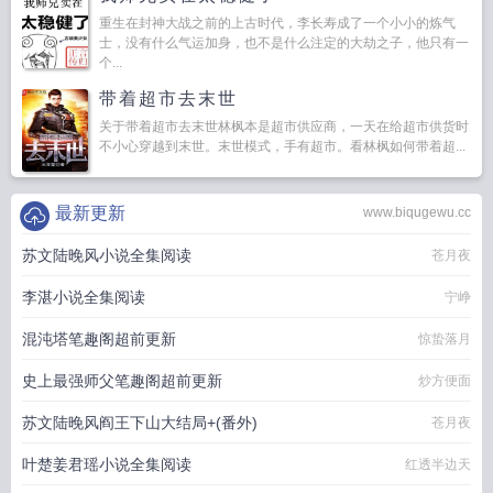
重生在封神大战之前的上古时代，李长寿成了一个小小的炼气
士，没有什么气运加身，也不是什么注定的大劫之子，他只有一
个...
带着超市去末世
关于带着超市去末世林枫本是超市供应商，一天在给超市供货时
不小心穿越到末世。末世模式，手有超市。看林枫如何带着超...
最新更新
www.biqugewu.cc
苏文陆晚风小说全集阅读
苍月夜
李湛小说全集阅读
宁峥
混沌塔笔趣阁超前更新
惊蛰落月
史上最强师父笔趣阁超前更新
炒方便面
苏文陆晚风阎王下山大结局+(番外)
苍月夜
叶楚姜君瑶小说全集阅读
红透半边天