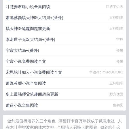
叶楚姜君瑶小说全集阅读
红透半边天
萧逸苏颜镇天神医大结局+(番外)
五杯咖啡
镇天神医笔趣阁超前更新
五杯咖啡
李湛世子无双大结局+(番外)
宁峥
宁宸大结局+(番外)
修果
宁宸小说免费阅读全文
修果
宋思铭叶如云小说免费阅读全文
争渡@qimiaoUGtUK1
萧逸苏颜小说全集阅读
五杯咖啡
史上最强师父笔趣阁超前更新
炒方便面
萧诺小说全集阅读
鱼初见
傲剑最值得培养的三个角色
洪荒打卡百万年我成了截教老祖
人
在木叶宇智波家的体术之神
全职猎人召唤卡牌图鉴
傲剑给什么