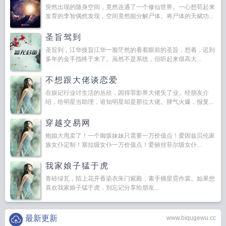
突然出现的随身空间，竟然连通了一个修仙世界。一心想苟起来
发育的李智偶然发现，空间竟然能分解尸体。将尸体的天赋功...
圣旨驾到
圣旨到，江华接旨江华一脸茫然的看着眼前的圣旨，想着，迟到
多年的金手指终于来了。虽然不是系统，但听起来很高大...
不想跟大佬谈恋爱
在娱记行业讨生活的丛欣，因得罪影界大佬失了业。经朋友介
绍，给明星当助理，谁知明星却是那位大佬。脾气火爆，报复...
穿越交易网
炮姐大甩卖了！一个御坂妹妹只需要一万价值点！爱因兹贝伦家
族女仆定制！塞拉级女仆一万价值点！爱丽丝菲尔级女仆...
我家娘子猛于虎
青砖绿瓦，陌上花开香染衣朱门紫殿，素手摘星霓作裳。如果您
喜欢我家娘子猛于虎，别忘记分享给朋友...
最新更新
www.biqugewu.cc