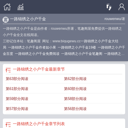
一路锦绣之小户千金
rouwenwu
/著
一路锦绣之小户千金是由作者：rouwenwu所著，笔趣阁屋免费提供一路锦绣之
小户千金全文在线阅读。
三秒记住本站：笔趣阁屋 网址：www.biqugewu.cc
一路锦绣之小户千金大结
局
一路锦绣之小户千金作者如小果
一路锦绣之小户千金19楼
一路锦绣之小户千
金百度
一路锦绣之小户千金免费阅读
一路锦绣之小户千金笔趣阁
一路锦绣之小
户千金 番外如小果
一路锦绣小户千金完结版最新章节阅
一路锦绣之小户千金by
如小果
一路锦绣之小户千金免费阅读笔趣阁
一路锦绣之小户千金免费阅读txt
一
一路锦绣之小户千金
最新章节
路锦绣之小户千金txt
一路锦绣小户千金免费阅读
第63部分阅读
第62部分阅读
第61部分阅读
第60部分阅读
第59部分阅读
第58部分阅读
第57部分阅读
第56部分阅读
一路锦绣之小户千金
章节列表