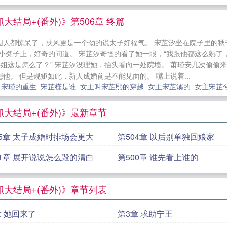
徊安林佳瑜小说全集阅读
吕春来顾丽娟重生70种田打猎
四合院送胎娄小娥三年抱两笔趣阁超前更新
重生1980
结局+(番外)》第506章 终篇
苏小小苏淮安韩屿小说全集阅读
我就上山打个猎你让我
人都惊呆了，扶风更是一个劲的说太子好福气。 宋芷汐坐在院子里的秋千
川许春麦小说全集阅读
牛宏重生61我带了一座军火库大结局
小凳子上，好奇的问道。 宋芷汐奇怪的看了她一眼，“我跟他都这么熟了
陈息樊妍我就上山打个猎你让我逐鹿中原大结局+(番外)
小姐这是怎么了？” 宋芷汐没理她，抬头看向一处院墙。 萧瑾安几次偷偷
。 但是规矩如此，新人成婚前是不能见面的。 嘴上说着...
阁超前更新
陆辰娄小娥四合院送胎娄小娥三年抱两大结局+
叫宋瑾的重生
宋芷槿是谁
女主叫宋芷熙的穿越
女主宋芷溪的
女主宋芷
激烈笔趣阁超前更新
陆辰娄小娥小说全集阅读
林川许春
结局+(番外)
重生70种田打猎我把妻女宠上天笔趣阁超
大结局+(番外)》最新章节
恋爱脑笔趣阁超前更新
吕春来顾丽娟小说全集阅读
05章 太子成婚时排场会更大
第504章 以后别单独回娘家
01章 展开说说怎么毁的清白
第500章 谁先看上谁的
大结局+(番外)》章节列表
章 她回来了
第3章 求助宁王