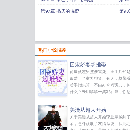
第97章 书房的温馨
第9
热门小说推荐
团宠娇妻超难娶
前世被渣男渣爹害死。重生后却
母爱，全家将她宠。有天，莫麟
着手指头算，不由好奇问玥儿，
什么？云玥嘻嘻一笑我在算，你
需要打败多少人？我哥，爸，妈
弟姐妹还有还有老天爷！老天爷
美漫从超人开始
我闺女？不可能，给我变成狗。
关于美漫从超人开始李亚穿越到
婚行动不顺利的真相！在线急问
帝，意外获取了友情系统。从此
都是情敌，怎么破？如果您喜欢