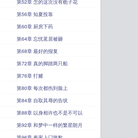
第52章 怎的这次没有栀子花
第56章 知夏投靠
第60章 厨房下药
第64章 忘忧茗居被砸
第68章 最好的报复
第72章 真的脚踏两只船
第76章 打赌
第80章 每次都伤到脸上
第84章 自取其辱的告状
第88章 以身相许也不是不可以
第92章 和梦中一样的繁星朗月
第96章 秦家上门致歉