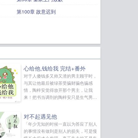
第100章 故意迟到
心给他,钱给我 完结+番外
对于人傻钱多又帅又渣的男主顾宇时，
与其让他最后被绿茶受骗财骗色骗感
情，陶梓安觉得放开那个男主，让我
来！把书当调剂的陶梓安只是生气男主
为什么这么傻。穿书后，陶梓安发现自
己成了炮灰替身，好啊，那就作天作天
对不起遇见他
气死绿茶受吧，反正只是一场梦幻之
「年少无知的时候一直以为答应了别人
旅，谁把谁当真了。本文是一个典型的
的事情没有做到是别人的损失，可是慢
白月光和替身的故事，区别在于白月光