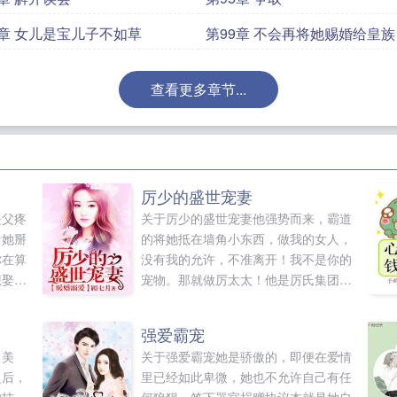
8章 女儿是宝儿子不如草
第99章 不会再将她赐婚给皇族
查看更多章节...
厉少的盛世宠妻
是父疼
关于厉少的盛世宠妻他强势而来，霸道
看她掰
的将她抵在墙角小东西，做我的女人，
你在算
没有我的允许，不准离开！我不是你的
想娶我
宠物。那就做厉太太！他是厉氏集团总
，堂兄
裁商业帝国的王，呼风唤雨的人物不可
想拐走
小觑的霸主，他锐不可当，冷酷倨傲，
强爱霸宠
莫麟求
残忍决绝。传言，他喜欢乔雨馨，极端
了美
关于强爱霸宠她是骄傲的，即便在爱情
全世界
的让她的世界里只剩下他。他偏执上
之后，
里已经如此卑微，她也不允许自己有任
团宠娇
瘾，她步步后退，终于爆发，你到底想