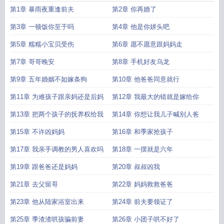
第1章 暴雨夜重逢前夫
第2章 你再婚了
第3章 一顿饭你至于吗
第4章 他是你姘头吧
第5章 糯糯小宝贝受伤
第6章 愿不愿意跟妈妈走
第7章 哥哥晚安
第8章 手机好友乌龙
第9章 五年婚姻不如嫁条狗
第10章 他爸爸同意就行
第11章 为难孩子跟亲妈还是后妈
第12章 我最大的错就是嫁给你
第13章 把两个孩子的抚养权给我
第14章 你想让我儿子喊别人爸
第15章 不许凶妈妈
第16章 和季家抢孩子
第17章 我亲手调教的男人喜欢吗
第18章 一摆就是六年
第19章 跟爸爸还是妈妈
第20章 叔叔凶我
第21章 去父留哥
第22章 妈妈救救爸爸
第23章 他从陆家浴室出来
第24章 前夫要领证了
第25章 季渣渣哄孩骗前妻
第26章 小团子哄不好了