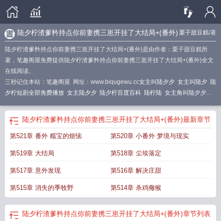
陆夕柠渣爹矜持点你前妻携三崽开挂了大结局+(番外)
栗子甜豆糕
/著
陆夕柠渣爹矜持点你前妻携三崽开挂了大结局+(番外)是由作者：栗子甜豆糕所
著，笔趣阁屋免费提供陆夕柠渣爹矜持点你前妻携三崽开挂了大结局+(番外)全文
在线阅读。
三秒记住本站：笔趣阁屋 网址：www.biqugewu.cc
女主叫陆夕夕
女主叫陆夕
陆
夕柠短剧全部免费播放
女主陆夕夕
陆夕柠百度百科
陆柠陆
女主角叫陆夕夕
的
女主叫陆夕的
陆夕柠和前任莫追最新章节更新
陆夕柠免费阅读全文最新章
节
陆夕柠渣爹矜持点你前妻携三崽开挂了大结局+(番外)
最新章节
第521章 番外 糯宝的烦恼
第520章 小番外 梦境与现实
第519章 大结局
第518章 尘埃落定
第517章 意外发现
第516章 解决庄甜
第515章 消失的季牧野
第514章 杀鸡儆猴
陆夕柠渣爹矜持点你前妻携三崽开挂了大结局+(番外)
章节列表