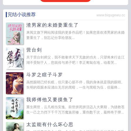
完结小说推荐
www.biqugewu.cc
渣男家的未婚妻重生了
来阅文旗下网站阅读我的更多作品吧！如果您喜欢渣男家的未婚
妻重生了，别忘记分享给朋友...
营台剑
关于营台剑师父，我不敢奢求天下无敌的功夫，只望将来行走江
湖不受制于人，您就传与弟子吧！李正匍匐在地，动着哭...
斗罗之瞎子斗罗
虽然眼睛已经长眠，但只要心脏不停，我的身体就是我的眼睛。
失明的双眼本应涌出无尽的黑暗，一生与黑暗为伍，但最终...
我师傅他又要摸鱼了
重生两世，云凡相当安逸。前世拼死拼活迈入大乘期，为拯救苍
生一己之力挡下千千万万魔族邪修，重伤数千次，最终终于撑...
太监能有什么坏心思