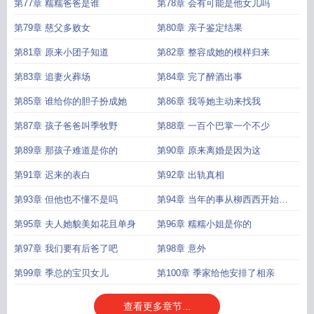
第77章 糯糯爸爸是谁
第78章 会有可能是他女儿吗
第79章 慈父多败女
第80章 亲子鉴定结果
第81章 原来小团子知道
第82章 整容成她的模样归来
第83章 追妻火葬场
第84章 完了醉酒出事
第85章 谁给你的胆子扮成她
第86章 我等她主动来找我
第87章 孩子爸爸叫季牧野
第88章 一百个巴掌一个不少
第89章 那孩子难道是你的
第90章 原来离婚是因为这
第91章 迟来的表白
第92章 出轨真相
第93章 但他也不懂不是吗
第94章 当年的事从柳西西开始查
起
第95章 夫人她貌美如花且单身
第96章 糯糯小姐是你的
第97章 我们要有后爸了吧
第98章 意外
第99章 季总的宝贝女儿
第100章 季家给他安排了相亲
查看更多章节...