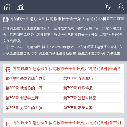
方知砚重生急诊医生从挽救市长千金开始大结局+(番外)
纸扇不用扇
/著
方知砚重生急诊医生从挽救市长千金开始大结局+(番外)是由作者：纸扇不用扇所
著，笔趣阁屋免费提供方知砚重生急诊医生从挽救市长千金开始大结局+(番外)全
文在线阅读。
三秒记住本站：笔趣阁屋 网址：www.biqugewu.cc
方知砚重生急诊医生全本
方
知砚重生医生全集
方知砚重生急诊医生更新提醒
重生急诊室方知砚
急诊医生方
知砚
方知砚重生急诊医生最新章节
方知砚重生急诊医生TXT
主角方知砚急救医
生
重生急诊科医生方知砚最新章节更新内容
重生急诊科医生方知砚
方知砚重生急诊医生从挽救市长千金开始大结局+(番外)
最新章
第802章 突然的随车急诊
第801章 你有空吗
节
第800章 就差你的一万
第799章 种瓜得瓜
第798章 都是学生啊
第797章 这就叫牌面
第796章 方医生的人脉
第795章 不予立案
方知砚重生急诊医生从挽救市长千金开始大结局+(番外)
章节列