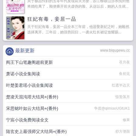
关于极品悍妇的五零年代发现前夫另娶，苏江柳跋山涉水找到他
将婚给离了，顺便撕开前夫虚伪的脸。从这以后，她的人生就...
狂妃有毒，妾居一品
关于狂妃有毒，妾居一品全本三年前，他迎娶新妃之时，她毅然
选择离开。三年后，她强势回归，一袭火红长裙绽放耀眼...
最新更新
www.biqugewu.cc
阎王下山笔趣阁超前更新
苍月夜
萧诺小说全集阅读
鱼初见
叶楚姜君瑶小说全集阅读
红透半边天
楚凌天混沌塔大结局+(番外)
惊蛰落月
宋思铭叶如云大结局+(番外)
争渡@qimiaoUGtUK1
宁宸小说免费阅读全文
修果
陆玄史上最强师父大结局+(番外)
炒方便面