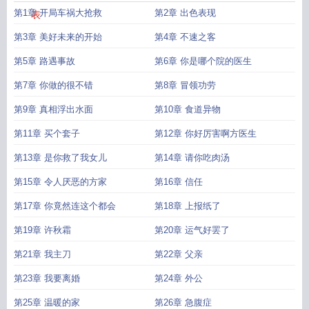
第1章 开局车祸大抢救
第2章 出色表现
表
第3章 美好未来的开始
第4章 不速之客
第5章 路遇事故
第6章 你是哪个院的医生
第7章 你做的很不错
第8章 冒领功劳
第9章 真相浮出水面
第10章 食道异物
第11章 买个套子
第12章 你好厉害啊方医生
第13章 是你救了我女儿
第14章 请你吃肉汤
第15章 令人厌恶的方家
第16章 信任
第17章 你竟然连这个都会
第18章 上报纸了
第19章 许秋霜
第20章 运气好罢了
第21章 我主刀
第22章 父亲
第23章 我要离婚
第24章 外公
第25章 温暖的家
第26章 急腹症