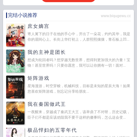
完结小说推荐
www.biqugewu.cc
庶女嫡宫
寄人篱下的日子在他的手心中，开出了一朵花，灼灼其华，我是
你的眉间心上。长街上华灯初上，人群熙熙攘攘，青石板上凹...
我的主神是团长
想成为轮回者吗？想穿越无数世界，想得到更加强大的力量！宝
物！甚至世界吗！只要你愿意，我可以让你拥有一切！面对...
矩阵游戏
星海漫游，时空穿梭，机械科技，目标是未知的星辰大海！如果
您喜欢矩阵游戏，别忘记分享给朋友...
我在秦国做武王
一夜醒来，穿越成了秦武王大王，该举鼎了不对呀，历史记载，
臣子们不都是应该劝阻我不要干这样的傻事吗，怎么这会变...
极品悍妇的五零年代