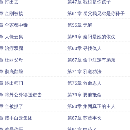
6章 打出去
第47章 我也是你孩子
0章 金刚被揍
第51章 岳父我兄弟是你孙子
4章 全家都中毒
第55章 无解
8章 大佬云集
第59章 秦阳是她的依仗
2章 治疗双腿
第63章 寻找仇人
6章 杜丽父母
第67章 命中注定有弟弟
0章 彻底翻脸
第71章 邪道功法
4章 逐出师门
第75章 救命恩人
8章 将外公外婆送进去
第79章 要他抵命
2章 全被抓了
第83章 集团真正的主人
6章 接手白云集团
第87章 苏董事长
0章 谁是你哥
第91章 中药了