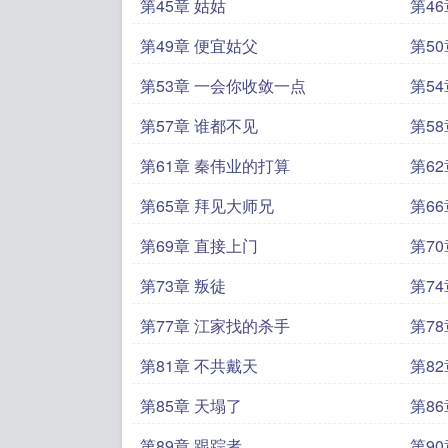
第45章 姑姑
第4
第49章 便宜姑父
第5
第53章 一会你收敛一点
第5
第57章 谁都不见
第5
第61章 秦伟业的打算
第6
第65章 拜见大师兄
第6
第69章 直接上门
第7
第73章 叛徒
第7
第77章 江家找的杀手
第7
第81章 不共戴天
第8
第85章 天塌了
第8
第89章 跟踪者
第9