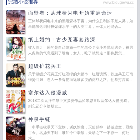
完结小说推荐
www.biqugewu.cc
面壁者：从球状闪电开始重启命运
三体球状闪电未来的黑暗森林宇宙，为什么胜利的不是人类，如
果能够达到科技爆炸水平下的人类世界，三体人还能否...
纸上婚约：古少宠妻套路深
被人算计，睡的是自己隐婚一年的老公？安小希慌乱逃走，被男
人炙热的气息逼到了墙角，女人，吃了就想走？那你想怎...
超级护花兵王
关于超级护花兵王灯红酒绿的大都市，红唇诱惑，铁血兵王江南
强势回归，卷入一条香艳而诡谲多变的商战之路。他拳打高富...
塞尔达入侵漫威
2018二次元拜年祭征文参赛作品如果您喜欢塞尔达入侵漫威，
别忘记分享给朋友...
神泉手链
一串手链收尽天下宝物，斩妖除魔，灭仙弑神，踏破虚空，冠绝
古今。名扬天下时，谁知个中辛酸，天劫之下十不存一，何处
求...