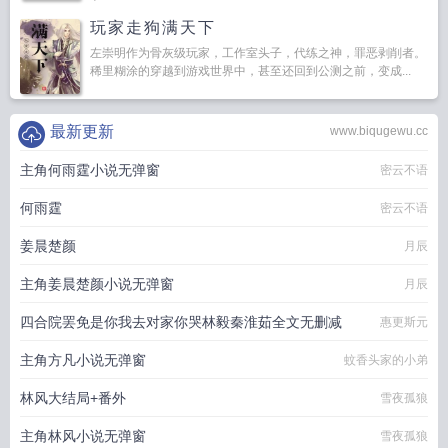
玩家走狗满天下
左崇明作为骨灰级玩家，工作室头子，代练之神，罪恶剥削者。
稀里糊涂的穿越到游戏世界中，甚至还回到公测之前，变成...
最新更新
www.biqugewu.cc
主角何雨霆小说无弹窗
密云不语
何雨霆
密云不语
姜晨楚颜
月辰
主角姜晨楚颜小说无弹窗
月辰
四合院罢免是你我去对家你哭林毅秦淮茹全文无删减
惠更斯元
主角方凡小说无弹窗
蚊香头家的小弟
林风大结局+番外
雪夜孤狼
主角林风小说无弹窗
雪夜孤狼