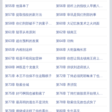
第55章 他落单了
第56章 箭杆上的指纹人早擦八百
遍了
第57章 提取指纹的新方法
第58章 审讯是我们刑部的事
第59章 你们刑部破不了的案子我
第60章 大记忆恢复术之火鸡面
能破
第61章 疑罪从有原则
第62章 镇南王
第63章 超出预料的发展
第64章 功狗
第65章 内相别这样
第66章 大乾版梅长苏
第67章 暗器不暗宛如雷神
第68章 你想让我去镇南王府上抓
人
第69章 神医是个龙傲天
第70章 供状到进府抓人
第71章 本王不信保不住这颗棋子
第72章 丁炜必须死耶稣来了也留
不住
第73章 勒索全城
第74章 养济院
第75章 好巧啊我也被勒索了
第76章 丁炜打娘胎里开始替人干
脏活
第77章 最高明的逃生不是消失
第78章 勒索信见效也忒快了
第79章 都烧成这样了你咋看出年
第80章 先生高见