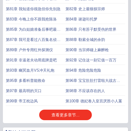
龄的
第81章 我知道你很急但你先别急
第82章 史上最狼狈宗师
第83章 今晚上你不跟我抢陈洛
第84章 谢逊珩托梦
第85章 为白姑娘准备后事吧最多
第86章 只有苏子默受伤的世界
三天
第87章 我可是看过八百集名侦探
第88章 勒索全城的余韵
柯南的人
第89章 户外专用红外探测仪
第90章 当宗师碰上麻醉枪
第91章 非逼老夫动用底牌是吧
第92章 记住这一刻它值一百万
第93章 幽冥血月VS冲天礼炮
第94章 危险危险危险
第95章 多看科普能救命
第96章 宝宝肚肚打雷啦大战古安
魂曲
第97章 最高明的灭口
第98章 不应该存在的人
第99章 帝王枕边风
第100章 德妃卷入皇宫厌胜小人案
查看更多章节...