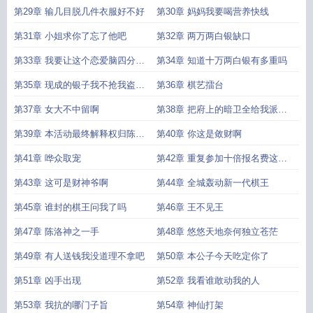
第29章 输几目脱几件衣服好不好
第30章 妈妈我要喝营养快线
第31章 小姐求你了忘了他吧
第32章 两万两白银缺口
第33章 我要让这个恋爱脑四分之
第34章 知道十万两白银有多重吗
一柱香后爱上我
第35章 现成的银子我不抢我盗个
第36章 棋艺擂台
鸟墓
第37章 女大不中留啊
第38章 把府上的暗卫全给我派出
去
第39章 本活动最终解释权归陈洛
第40章 你这是敛财啊
所有
第41章 哗众取宠
第42章 重复参加十倍报名费这是
规则
第43章 这可是财神爷啊
第44章 全城轰动新一代棋王
第45章 谁封的棋王问我了吗
第46章 王不见王
第47章 陈洛神之一手
第48章 悠悠天地奈何独立苍茫
第49章 有人送钱我没道理不拿吧
第50章 本公子今天吃定你了
第51章 凶手出现
第52章 我看谁敢动我的人
第53章 我抗的哪门子旨
第54章 神仙打架