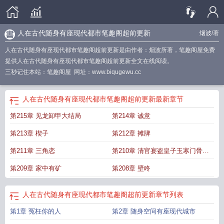
人在古代随身有座现代都市笔趣阁超前更新
烟波
/著
人在古代随身有座现代都市笔趣阁超前更新是由作者：烟波所著，笔趣阁屋免费
提供人在古代随身有座现代都市笔趣阁超前更新全文在线阅读。
三秒记住本站：笔趣阁屋 网址：www.biqugewu.cc
人在古代随身有座现代都市笔趣阁超前更新
最新章节
第215章 见龙卸甲大结局
第214章 诚意
第213章 楔子
第212章 摊牌
第211章 三角恋
第210章 清官宴盗皇子玉寒门骨气
不如妓
第209章 家中有矿
第208章 壁咚
人在古代随身有座现代都市笔趣阁超前更新
章节列表
第1章 冤枉你的人
第2章 随身空间有座现代城市