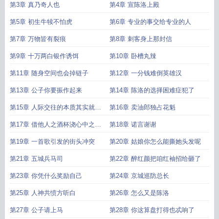
第3章 真乃奇人也
第4章 宣陈洛上殿
第5章 初生牛犊不怕虎
第6章 专业的事交给专业的人
第7章 万物皆有裂痕
第8章 刺客身上那封信
第9章 十万两白银作诱饵
第10章 卧槽丸辣
第11章 随身空间也会掉链子
第12章 一分钱难倒英雄汉
第13章 公子你要振作起来
第14章 陈洛的选择困难症犯了
第15章 人际交往的本质其实就是
第16章 卖油郎独占花魁
价值交换
第17章 借他人之酒杯浇心中之块
第18章 诺言谢谢
垒
第19章 一首歌引发的街头冲突
第20章 姑娘你怎么能撕她头发呢
第21章 五城兵马司
第22章 醉红颜把咱红袖招给砸了
第23章 你凭什么奖励自己
第24章 京城巡防总长
第25章 人神共愤方听白
第26章 怎么又是陈洛
第27章 公子请上马
第28章 你这算盘打得也忒响了