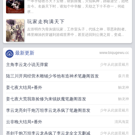
一串手链收尽天下宝物，斩妖除魔，灭仙弑神，踏破虚空，冠绝
古今。名扬天下时，谁知个中辛酸，天劫之下十不存一，何处
求...
玩家走狗满天下
左崇明作为骨灰级玩家，工作室头子，代练之神，罪恶剥削者。
稀里糊涂的穿越到游戏世界中，甚至还回到公测之前，变成...
最新更新
www.biqugewu.cc
主角李云龙小说无弹窗
少年从此披星戴月
陆三川开局经营木雕铺少爷他有造神术笔趣阁首发
森月鹿
姜七夜大结局+番外
触龙神
姜七夜大荒我靠捡修为来镇妖魔笔趣阁首发
触龙神
李云龙亮剑千炮万坦李云龙杀疯了笔趣阁首发
少年从此披星戴月
云非晚大结局+番外
清风海棠
亮剑千炮万坦李云龙杀疯了李云龙全文无删减
少年从此披星戴月