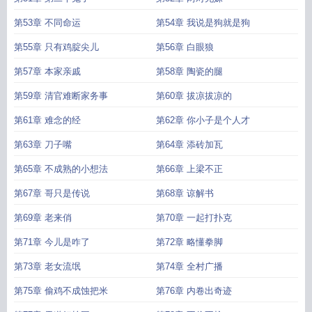
第53章 不同命运
第54章 我说是狗就是狗
第55章 只有鸡腚尖儿
第56章 白眼狼
第57章 本家亲戚
第58章 陶瓷的腿
第59章 清官难断家务事
第60章 拔凉拔凉的
第61章 难念的经
第62章 你小子是个人才
第63章 刀子嘴
第64章 添砖加瓦
第65章 不成熟的小想法
第66章 上梁不正
第67章 哥只是传说
第68章 谅解书
第69章 老来俏
第70章 一起打扑克
第71章 今儿是咋了
第72章 略懂拳脚
第73章 老女流氓
第74章 全村广播
第75章 偷鸡不成蚀把米
第76章 内卷出奇迹