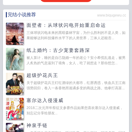
完结小说推荐
www.biqugewu.cc
面壁者：从球状闪电开始重启命运
三体球状闪电未来的黑暗森林宇宙，为什么胜利的不是人类，如
果能够达到科技爆炸水平下的人类世界，三体人还能否...
纸上婚约：古少宠妻套路深
被人算计，睡的是自己隐婚一年的老公？安小希慌乱逃走，被男
人炙热的气息逼到了墙角，女人，吃了就想走？那你想怎...
超级护花兵王
关于超级护花兵王灯红酒绿的大都市，红唇诱惑，铁血兵王江南
强势回归，卷入一条香艳而诡谲多变的商战之路。他拳打高富...
塞尔达入侵漫威
2018二次元拜年祭征文参赛作品如果您喜欢塞尔达入侵漫威，
别忘记分享给朋友...
神泉手链