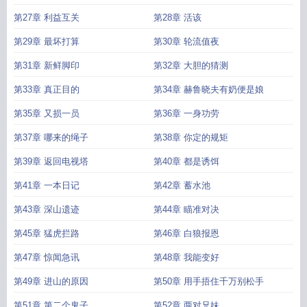
第27章 利益互关
第28章 活该
第29章 最坏打算
第30章 轮流值夜
第31章 新鲜脚印
第32章 大胆的猜测
第33章 真正目的
第34章 赫鲁晓夫有奶便是娘
第35章 又损一员
第36章 一身功劳
第37章 哪来的绳子
第38章 你定的规矩
第39章 返回电视塔
第40章 都是诱饵
第41章 一本日记
第42章 蓄水池
第43章 深山遗迹
第44章 瞄准对决
第45章 猛虎拦路
第46章 白狼报恩
第47章 惊闻急讯
第48章 我能变好
第49章 进山的原因
第50章 用手捂住千万别松手
第51章 第二个鬼子
第52章 两对兄妹