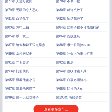
第77章 天道好轮回
第78章 不偷不抢
第79章 无耻的令人恶心
第80章 就这么放了
第81章 白送你了
第82章 这活我包了
第83章 克扣工钱
第84章 这辈子都不可能搬砖的
第85章 以一敌三
第86章 洗脱嫌疑
第87章 给你和嫂子送点早点
第88章 瞅一眼能掉块肉
第89章 拿起来就走
第90章 社会上的事少打听
第91章 异乡异客
第92章 围房
第93章 门前哭丧
第94章 没收作案工具
第95章 眼看他盖小房
第96章 白事必须随礼
第97章 眼看他房塌了
第98章 阴损的大伯
第99章 第一天就吃饺子
第100章 满脸是笑
查看更多章节...