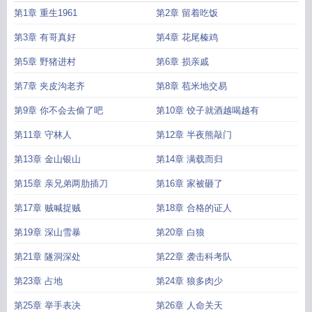
第1章 重生1961
第2章 留着吃饭
第3章 有哥真好
第4章 花尾榛鸡
第5章 野猪进村
第6章 损亲戚
第7章 夹皮沟老齐
第8章 苞米地交易
第9章 你不会去偷了吧
第10章 饺子就酒越喝越有
第11章 守林人
第12章 半夜熊敲门
第13章 金山银山
第14章 满载而归
第15章 亲兄弟两肋插刀
第16章 家被砸了
第17章 贼喊捉贼
第18章 合格的证人
第19章 深山雪暴
第20章 白狼
第21章 隧洞深处
第22章 袭击科考队
第23章 占地
第24章 狼多肉少
第25章 举手表决
第26章 人命关天