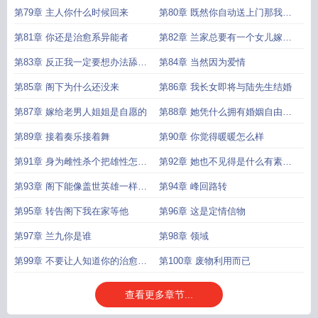
手
第79章 主人你什么时候回来
第80章 既然你自动送上门那我可
就不客气了
第81章 你还是治愈系异能者
第82章 兰家总要有一个女儿嫁陆
昊天的
第83章 反正我一定要想办法舔到
第84章 当然因为爱情
她
第85章 阁下为什么还没来
第86章 我长女即将与陆先生结婚
第87章 嫁给老男人姐姐是自愿的
第88章 她凭什么拥有婚姻自由特
权
第89章 接着奏乐接着舞
第90章 你觉得暖暖怎么样
第91章 身为雌性杀个把雄性怎么
第92章 她也不见得是什么有素质
了
的人
第93章 阁下能像盖世英雄一样出
第94章 峰回路转
现
第95章 转告阁下我在家等他
第96章 这是定情信物
第97章 兰九你是谁
第98章 领域
第99章 不要让人知道你的治愈系
第100章 废物利用而已
异能
查看更多章节...