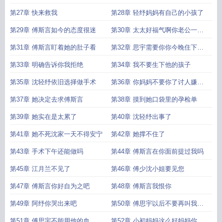
第27章 快来救我
第28章 轻纾妈妈有自己的小孩了
第29章 傅斯言如今的态度很迷
第30章 太太好福气啊你老公一看
就可会疼人了
第31章 傅斯言盯着她的肚子看
第32章 思宇需要你你今晚住下来
吧
第33章 明确告诉你我拒绝
第34章 我不要生下他的孩子
第35章 沈轻纾依旧选择做手术
第36章 你妈妈不要你了讨人嫌的
小东西
第37章 她决定去求傅斯言
第38章 摸到她口袋里的孕检单
第39章 她实在是太累了
第40章 沈轻纾出事了
第41章 她不死沈家一天不得安宁
第42章 她撑不住了
第43章 手术下午还能做吗
第44章 傅斯言在你面前提过我吗
第45章 江月兰不见了
第46章 傅少沈小姐要见您
第47章 傅斯言你好自为之吧
第48章 傅斯言我恨你
第49章 阿纾你哭出来吧
第50章 傅思宇以后不要再叫我妈
妈
第51章 傅思宇不能用他的血
第52章 小初妈妈这么好妈妈你不