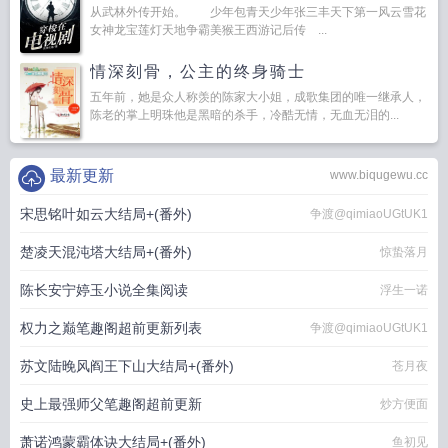
从武林外传开始。 少年包青天少年张三丰天下第一风云雪花
女神龙宝莲灯天地争霸美猴王西游记后传 ...
情深刻骨，公主的终身骑士
五年前，她是众人称羡的陈家大小姐，成歌集团的唯一继承人，
陈老的掌上明珠他是黑暗的杀手，冷酷无情，无血无泪的...
最新更新
www.biqugewu.cc
宋思铭叶如云大结局+(番外)
争渡@qimiaoUGtUK1
楚凌天混沌塔大结局+(番外)
惊蛰落月
陈长安宁婷玉小说全集阅读
浮生一诺
权力之巅笔趣阁超前更新列表
争渡@qimiaoUGtUK1
苏文陆晚风阎王下山大结局+(番外)
苍月夜
史上最强师父笔趣阁超前更新
炒方便面
萧诺鸿蒙霸体诀大结局+(番外)
鱼初见