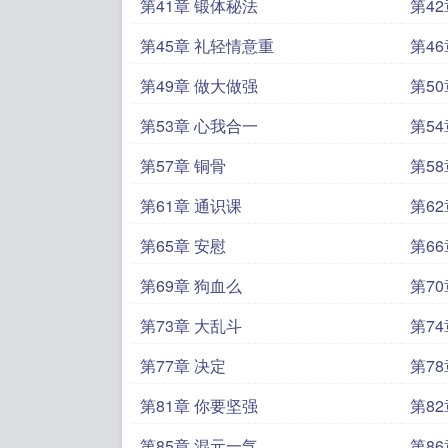
第41章 锻体秘法
第42
第45章 礼轻情意重
第46
第49章 做大做强
第5
第53章 心我合一
第5
第57章 铜骨
第5
第61章 通识课
第62
第65章 安慰
第6
第69章 狗血么
第7
第73章 大乱斗
第7
第77章 决定
第78
第81章 你要坚强
第82
第85章 混元一气
第8