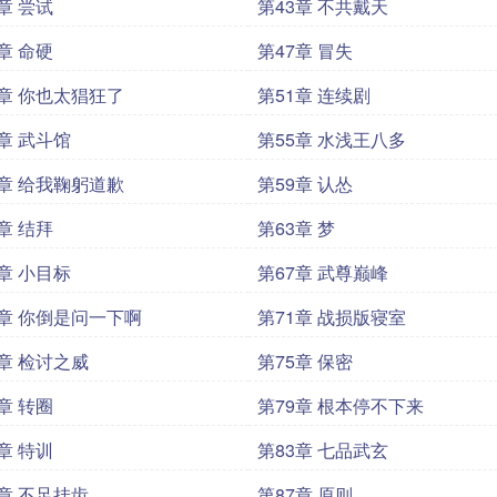
章 尝试
第43章 不共戴天
章 命硬
第47章 冒失
0章 你也太猖狂了
第51章 连续剧
4章 武斗馆
第55章 水浅王八多
8章 给我鞠躬道歉
第59章 认怂
章 结拜
第63章 梦
6章 小目标
第67章 武尊巅峰
0章 你倒是问一下啊
第71章 战损版寝室
4章 检讨之威
第75章 保密
章 转圈
第79章 根本停不下来
章 特训
第83章 七品武玄
6章 不足挂齿
第87章 原则